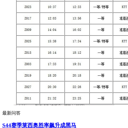
最新问答
S44赛季莱西奥胜率飙升成黑马