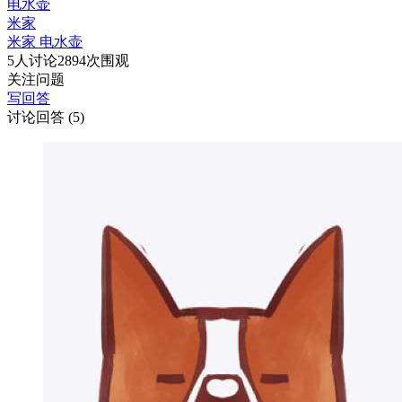
电水壶
米家
米家 电水壶
5
人讨论
2894
次围观
关注问题
写回答
讨论回答
(5)