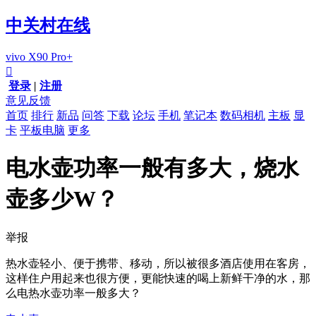
中关村在线
vivo X90 Pro+

登录
|
注册
意见反馈
首页
排行
新品
问答
下载
论坛
手机
笔记本
数码相机
主板
显
卡
平板电脑
更多
电水壶功率一般有多大，烧水
壶多少W？
举报
热水壶轻小、便于携带、移动，所以被很多酒店使用在客房，
这样住户用起来也很方便，更能快速的喝上新鲜干净的水，那
么电热水壶功率一般多大？