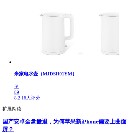
米家电水壶（MJDSH01YM）
￥
89
8.2
16人评分
扩展阅读
国产安卓全盘撤退，为何苹果新iPhone偏要上曲面
屏？