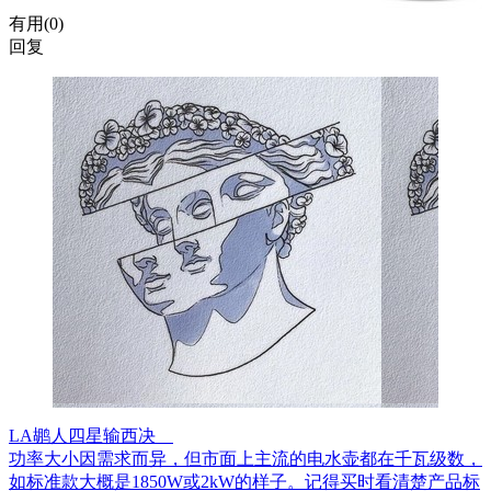
有用(
0
)
回复
LA鹕人四星输西决
功率大小因需求而异，但市面上主流的电水壶都在千瓦级数，
如标准款大概是1850W或2kW的样子。记得买时看清楚产品标