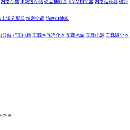
网络存储
IP网络存储
硬盘抽取盒
KVM切换器
网络延长器
磁带
DU电源分配器
精密空调
防静电地板
D导航
行车电脑
车载空气净化器
车载冰箱
车载电源
车载吸尘器
E20S