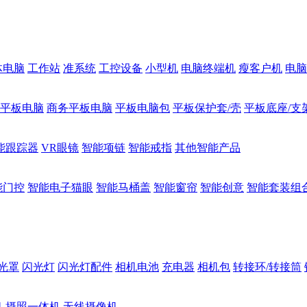
体电脑
工作站
准系统
工控设备
小型机
电脑终端机
瘦客户机
电脑
1平板电脑
商务平板电脑
平板电脑包
平板保护套/壳
平板底座/支
能跟踪器
VR眼镜
智能项链
智能戒指
其他智能产品
能门控
智能电子猫眼
智能马桶盖
智能窗帘
智能创意
智能套装组
光罩
闪光灯
闪光灯配件
相机电池
充电器
相机包
转接环/转接筒
机
摄照一体机
无线摄像机