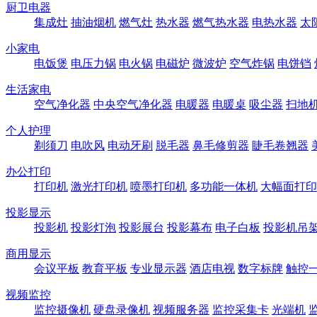
厨卫电器
集成灶
抽油烟机
燃气灶
热水器
燃气热水器
电热水器
太
小家电
电饭煲
电压力锅
电火锅
电磁炉
微波炉
空气炸锅
电饼铛
生活家电
空气净化器
中央空气净化器
电暖器
电暖桌
吸尘器
扫地
个人护理
剃须刀
电吹风
电动牙刷
脱毛器
鼻毛修剪器
睫毛卷翘器
办公打印
打印机
激光打印机
喷墨打印机
多功能一体机
大幅面打印
投影显示
投影机
投影灯泡
投影展台
投影幕布
电子白板
投影机吊
商用显示
会议平板
教育平板
专业显示器
酒店电视
数字标牌
触控
视频监控
监控摄像机
硬盘录像机
视频服务器
监控采集卡
光端机