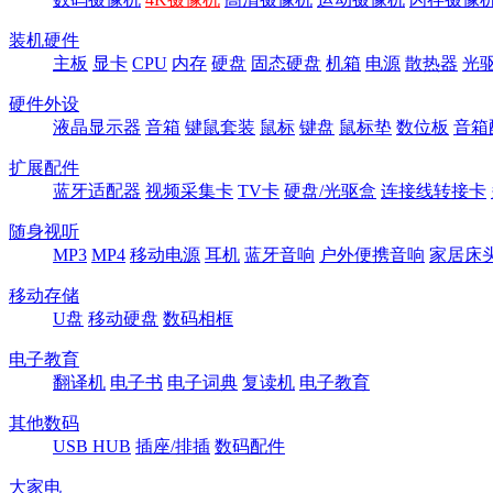
装机硬件
主板
显卡
CPU
内存
硬盘
固态硬盘
机箱
电源
散热器
光
硬件外设
液晶显示器
音箱
键鼠套装
鼠标
键盘
鼠标垫
数位板
音箱
扩展配件
蓝牙适配器
视频采集卡
TV卡
硬盘/光驱盒
连接线转接卡
随身视听
MP3
MP4
移动电源
耳机
蓝牙音响
户外便携音响
家居床
移动存储
U盘
移动硬盘
数码相框
电子教育
翻译机
电子书
电子词典
复读机
电子教育
其他数码
USB HUB
插座/排插
数码配件
大家电