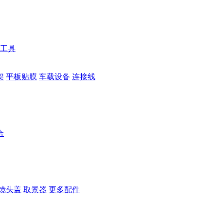
工具
架
平板贴膜
车载设备
连接线
合
镜头盖
取景器
更多配件