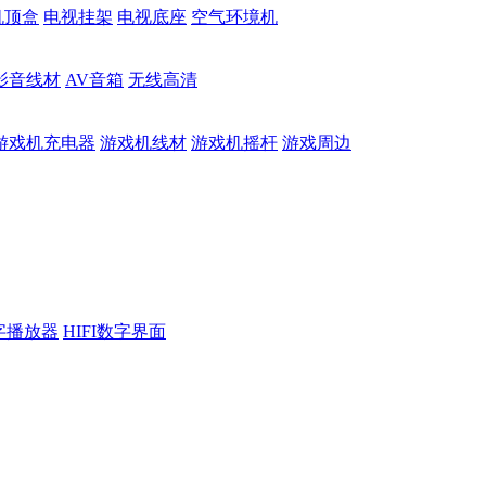
机顶盒
电视挂架
电视底座
空气环境机
影音线材
AV音箱
无线高清
游戏机充电器
游戏机线材
游戏机摇杆
游戏周边
数字播放器
HIFI数字界面