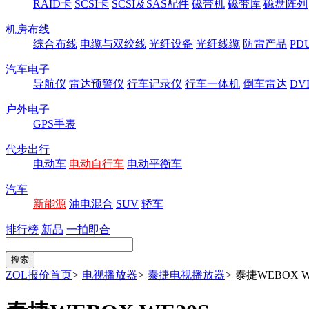
RAID卡
SCSI卡
SCSI及SAS配件
磁带机
磁带库
磁盘阵列
机房布线
综合布线
电缆与双绞线
光纤设备
光纤线缆
防雷产品
P
汽车电子
导航仪
雷达预警仪
行车记录仪
行车一体机
倒车雷达
DV
户外电子
GPS手表
代步出行
电动车
电动自行车
电动平衡车
汽车
新能源
油电混合
SUV
轿车
排行榜
新品
一拍即合
ZOL报价首页
>
电视播放器
>
泰捷电视播放器
>
泰捷WEBOX W