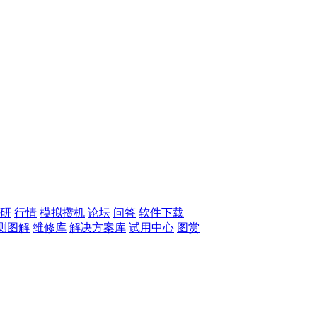
研
行情
模拟攒机
论坛
问答
软件下载
测图解
维修库
解决方案库
试用中心
图赏