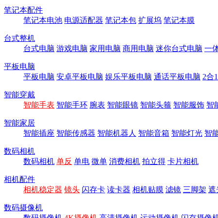
笔记本配件
笔记本电池
电源适配器
笔记本包
扩展坞
笔记本膜
台式整机
台式电脑
游戏电脑
家用电脑
商用电脑
迷你台式电脑
一
平板电脑
平板电脑
安卓平板电脑
娱乐平板电脑
通话平板电脑
2合
智能穿戴
智能手表
智能手环
腕表
智能眼镜
智能头箍
智能服饰
智
智能家居
智能插座
智能传感器
智能机器人
智能音箱
智能灯光
智
数码相机
数码相机
单反
单电
微单
消费相机
拍立得
卡片相机
相机配件
相机稳定器
镜头
闪存卡
读卡器
相机贴膜
滤镜
三脚架
遮
数码摄像机
数码摄像机
4K摄像机
高清摄像机
运动摄像机
闪存摄像