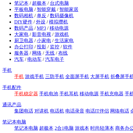
笔记本
/
超极本
/
台式电脑
平板电脑
/
智能穿戴
/
智能家居
数码相机
/
单反
/
数码摄像机
DIY硬件
/
外设
/
模拟攒机
数码产品
/
MP3
/
移动电源
大家电
/
影音电视
/
游戏机
厨卫电器
/
小家电
/
生活家电
办公打印
/
投影
/
监控
/
软件
服务器
/
网络
/
无线
/
布线
汽车
/
电动车
/
汽车电子
手机
手机
游戏手机
三防手机
全面屏手机
大屏手机
折叠屏手
手机配件
手机稳定器
手机电池
手机耳机
移动电源
手机充电器
手
通讯产品
集团电话
对讲机
电话机
电话录音
电话IT伴侣
网络电话
笔记本电脑
笔记本电脑
超极本
2合1电脑
游戏本
时尚轻薄本
商务办