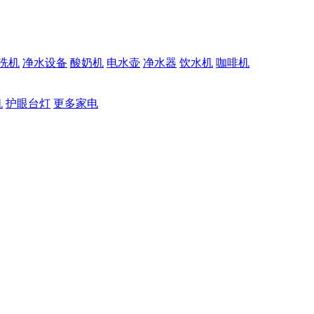
洗机
净水设备
酸奶机
电水壶
净水器
饮水机
咖啡机
机
护眼台灯
更多家电