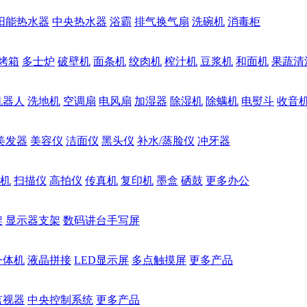
阳能热水器
中央热水器
浴霸
排气换气扇
洗碗机
消毒柜
烤箱
多士炉
破壁机
面条机
绞肉机
榨汁机
豆浆机
和面机
果蔬清
机器人
洗地机
空调扇
电风扇
加湿器
除湿机
除螨机
电熨斗
收音
美发器
美容仪
洁面仪
黑头仪
补水/蒸脸仪
冲牙器
机
扫描仪
高拍仪
传真机
复印机
墨盒
硒鼓
更多办公
架
显示器支架
数码讲台手写屏
一体机
液晶拼接
LED显示屏
多点触摸屏
更多产品
监视器
中央控制系统
更多产品