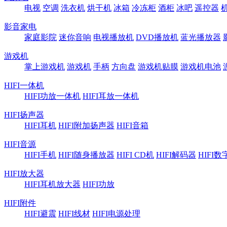
电视
空调
洗衣机
烘干机
冰箱
冷冻柜
酒柜
冰吧
遥控器
影音家电
家庭影院
迷你音响
电视播放机
DVD播放机
蓝光播放器
游戏机
掌上游戏机
游戏机
手柄
方向盘
游戏机贴膜
游戏机电池
HIFI一体机
HIFI功放一体机
HIFI耳放一体机
HIFI扬声器
HIFI耳机
HIFI附加扬声器
HIFI音箱
HIFI音源
HIFI手机
HIFI随身播放器
HIFI CD机
HIFI解码器
HIFI
HIFI放大器
HIFI耳机放大器
HIFI功放
HIFI附件
HIFI避震
HIFI线材
HIFI电源处理