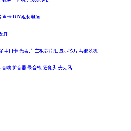
驱
声卡
DIY组装电脑
配件
多串口卡
光盘片
主板芯片组
显示芯片
其他装机
头音响
扩音器
录音笔
摄像头
麦克风