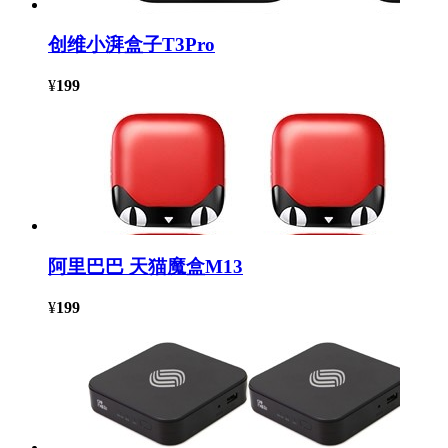
创维小湃盒子T3Pro
¥
199
阿里巴巴 天猫魔盒M13
¥
199