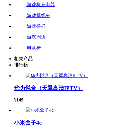
游戏机充电器
游戏机线材
游戏摇杆
游戏周边
电竞椅
相关产品
排行榜
华为悦盒（天翼高清IPTV）
¥
149
小米盒子4c