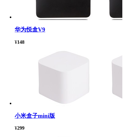
华为悦盒V9
¥
148
小米盒子mini版
¥
299