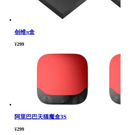
创维π盒
¥
299
阿里巴巴天猫魔盒3S
¥
299