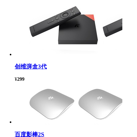
创维湃盒3代
¥
299
百度影棒2S