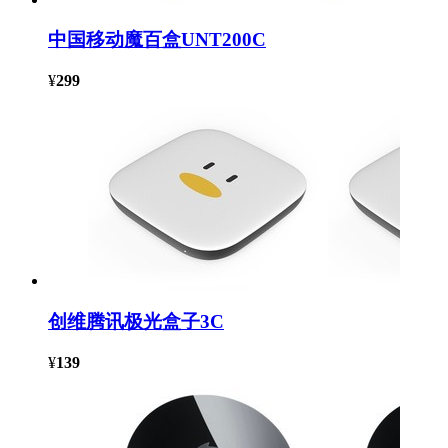
中国移动魔百盒UNT200C
¥
299
创维腾讯极光盒子3C
¥
139