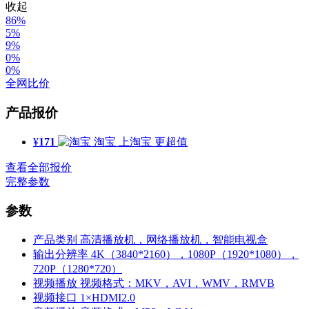
收起
86%
5%
9%
0%
0%
全网比价
产品报价
¥
171
淘宝
上淘宝 更超值
查看全部报价
完整参数
参数
产品类别
高清播放机，网络播放机，智能电视盒
输出分辨率
4K（3840*2160），1080P（1920*1080），
720P（1280*720）
视频播放
视频格式：MKV，AVI，WMV，RMVB
视频接口
1×HDMI2.0