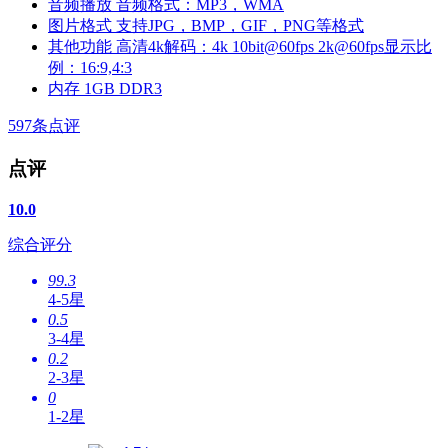
音频播放
音频格式：MP3，WMA
图片格式
支持JPG，BMP，GIF，PNG等格式
其他功能
高清4k解码：4k 10bit@60fps 2k@60fps显示比
例：16:9,4:3
内存
1GB DDR3
597
条点评
点评
10.0
综合评分
99.3
4-5星
0.5
3-4星
0.2
2-3星
0
1-2星