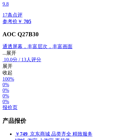
9.8
17条点评
参考价
￥
705
AOC Q27B30
通透屏幕，丰富层次，丰富画面
...展开
10.0
分
/
13人评分
展开
收起
100%
0%
0%
0%
0%
报价页
产品报价
￥
749
京东商城
品类齐全 精致服务