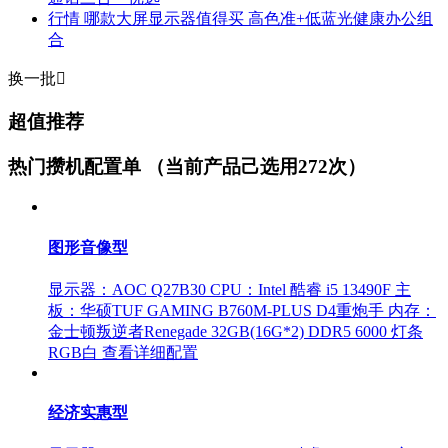
行情
哪款大屏显示器值得买 高色准+低蓝光健康办公组
合
换一批

超值推荐
热门攒机配置单
（当前产品己选用272次）
图形音像型
显示器：AOC Q27B30
CPU：Intel 酷睿 i5 13490F
主
板：华硕TUF GAMING B760M-PLUS D4重炮手
内存：
金士顿叛逆者Renegade 32GB(16G*2) DDR5 6000 灯条
RGB白
查看详细配置
经济实惠型