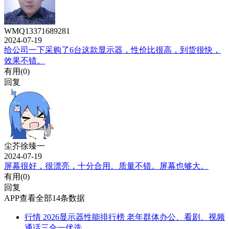
WMQ13371689281
2024-07-19
给公司一下采购了6台这款显示器，性价比很高，到货很快，
效果不错。
有用(
0
)
回复
尘芥徐臻一
2024-07-19
屏幕很好，很漂亮，十分合用。质量不错。屏幕也够大。
有用(
0
)
回复
APP查看全部14条数据
行情
2026显示器性能排行榜 老年群体办公、看剧、视频
通话三合一优选