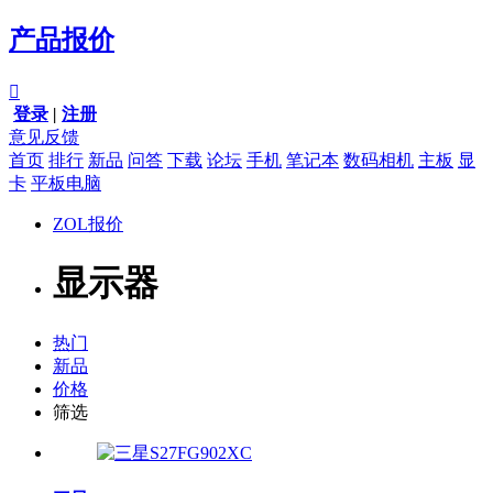
产品报价

登录
|
注册
意见反馈
首页
排行
新品
问答
下载
论坛
手机
笔记本
数码相机
主板
显
卡
平板电脑
ZOL报价
显示器
热门
新品
价格
筛选