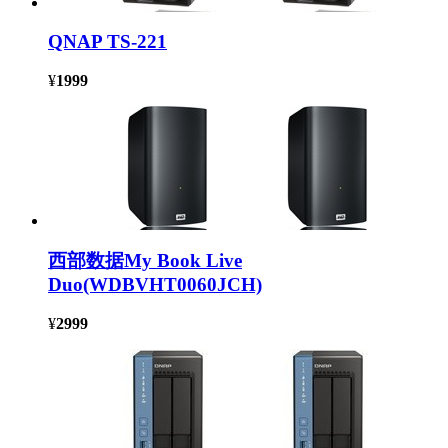
QNAP TS-221
¥
1999
西部数据My Book Live
Duo(WDBVHT0060JCH)
¥
2999