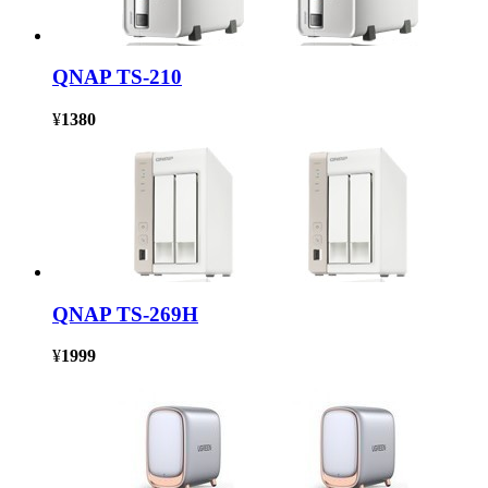
QNAP TS-210
¥
1380
QNAP TS-269H
¥
1999