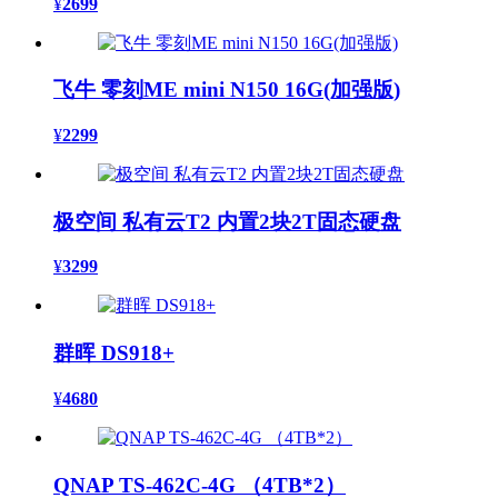
¥
2699
飞牛 零刻ME mini N150 16G(加强版)
¥
2299
极空间 私有云T2 内置2块2T固态硬盘
¥
3299
群晖 DS918+
¥
4680
QNAP TS-462C-4G （4TB*2）