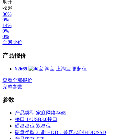
展开
收起
86%
0%
14%
0%
0%
全网比价
产品报价
¥
2665
淘宝
上淘宝 更超值
查看全部报价
完整参数
参数
产品类型
家庭网络存储
接口
1×USB3.0接口
硬盘盘位
双盘位
硬盘类型
3.5吋HDD，兼容2.5吋HDD/SSD
产品内存
4TB