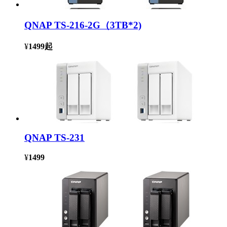
QNAP TS-216-2G（3TB*2)
¥
1499
起
QNAP TS-231
¥
1499