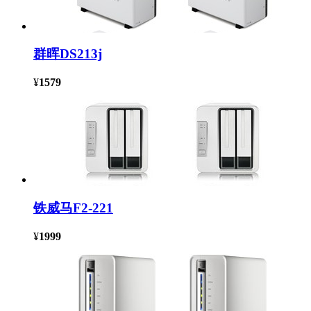
群晖DS213j
¥
1579
铁威马F2-221
¥
1999