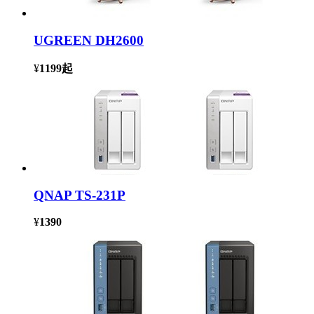
UGREEN DH2600
¥
1199
起
QNAP TS-231P
¥
1390