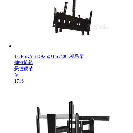
TOPSKYS D9250+F6540电视吊架
伸缩旋转
悬挂调节
￥
1716