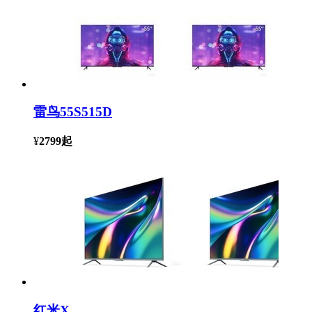
雷鸟55S515D
¥
2799
起
红米X