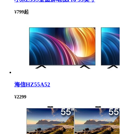
¥
799
起
海信HZ55A52
¥
2299