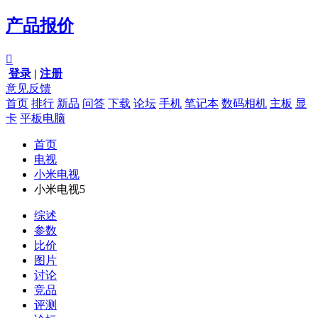
产品报价

登录
|
注册
意见反馈
首页
排行
新品
问答
下载
论坛
手机
笔记本
数码相机
主板
显
卡
平板电脑
首页
电视
小米电视
小米电视5
综述
参数
比价
图片
讨论
竞品
评测