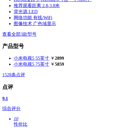
推荐观看距离
2.8-3.8米
背光源
LED
网络功能
有线/WiFi
图像技术
广色域显示
查看全部3款型号
产品型号
小米电视5 55英寸
￥
2899
小米电视5 75英寸
￥
5859
1528
条点评
点评
9.1
综合评分
10
性价比