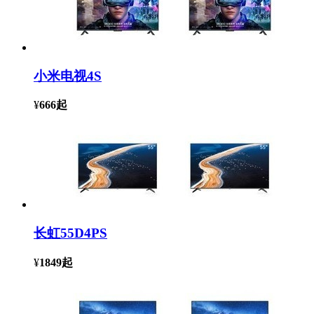
小米电视4S
¥
666
起
长虹55D4PS
¥
1849
起