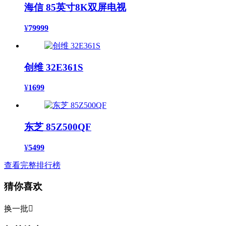
海信 85英寸8K双屏电视
¥
79999
创维 32E361S
¥
1699
东芝 85Z500QF
¥
5499
查看完整排行榜
猜你喜欢
换一批
