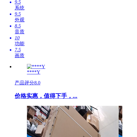
9.5
系统
9.5
外观
8.5
音质
10
功能
7.5
画质
****Y
产品评分
8.0
价格实惠，值得下手，...