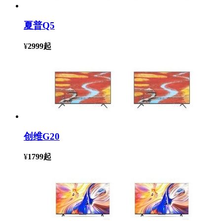
夏普Q5
¥
2999
起
创维G20
¥
1799
起