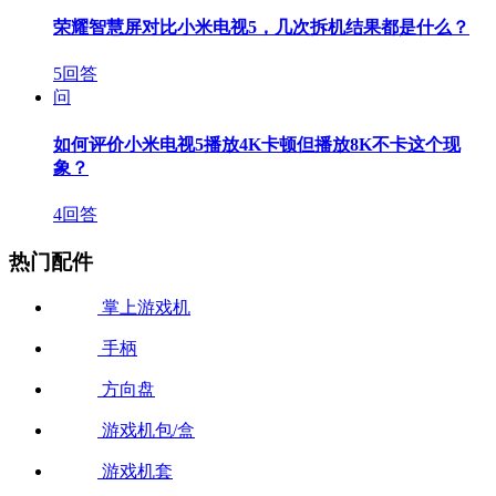
荣耀智慧屏对比小米电视5，几次拆机结果都是什么？
5回答
问
如何评价小米电视5播放4K卡顿但播放8K不卡这个现
象？
4回答
热门配件
掌上游戏机
手柄
方向盘
游戏机包/盒
游戏机套