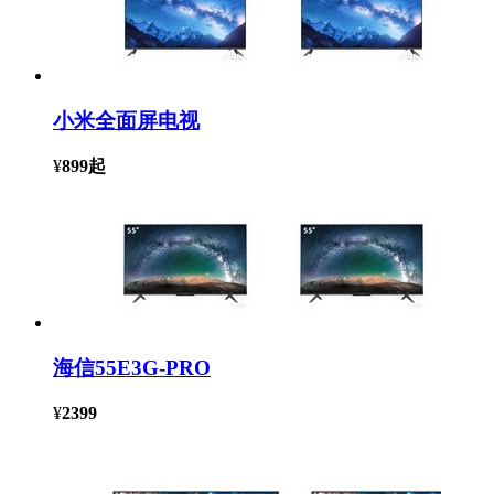
小米全面屏电视
¥
899
起
海信55E3G-PRO
¥
2399