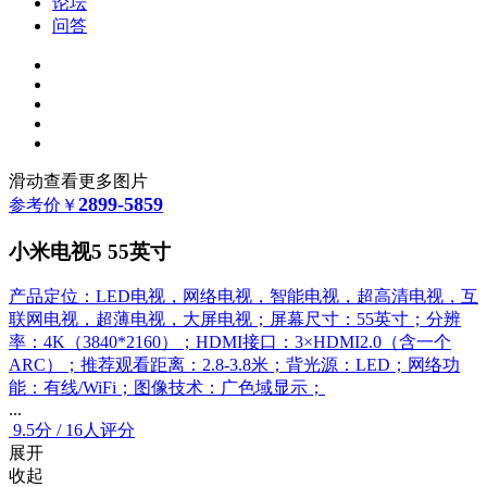
论坛
问答
滑动查看更多图片
2899-5859
参考价
￥
小米电视5 55英寸
产品定位：LED电视，网络电视，智能电视，超高清电视，互
联网电视，超薄电视，大屏电视；屏幕尺寸：55英寸；分辨
率：4K（3840*2160）；HDMI接口：3×HDMI2.0（含一个
ARC）；推荐观看距离：2.8-3.8米；背光源：LED；网络功
能：有线/WiFi；图像技术：广色域显示；
...
9.5
分
/
16人评分
展开
收起