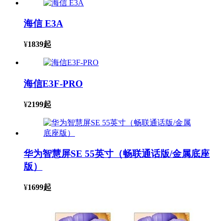
海信 E3A
¥
1839
起
海信E3F-PRO
¥
2199
起
华为智慧屏SE 55英寸（畅联通话版/金属底座
版）
¥
1699
起