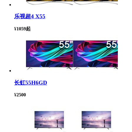
乐视超4 X55
¥
1059
起
长虹55H6GD
¥
2500