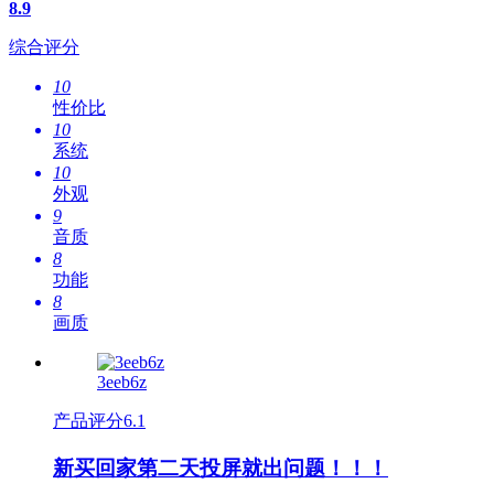
8.9
综合评分
10
性价比
10
系统
10
外观
9
音质
8
功能
8
画质
3eeb6z
产品评分
6.1
新买回家第二天投屏就出问题！！！