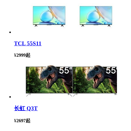
TCL 55S11
¥
2999
起
长虹 Q3T
¥
2697
起