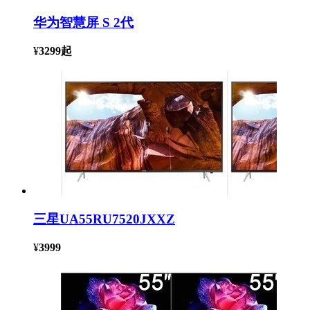
华为智慧屏 S 2代
¥
3299
起
三星UA55RU7520JXXZ
¥
3999