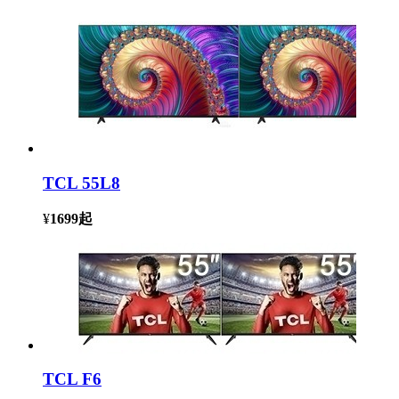
TCL 55L8
¥
1699
起
TCL F6