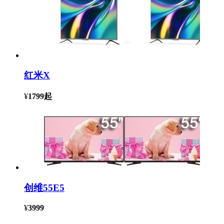
红米X
¥
1799
起
创维55E5
¥
3999