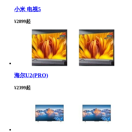
小米 电视5
¥
2899
起
海尔U2(PRO)
¥
2399
起