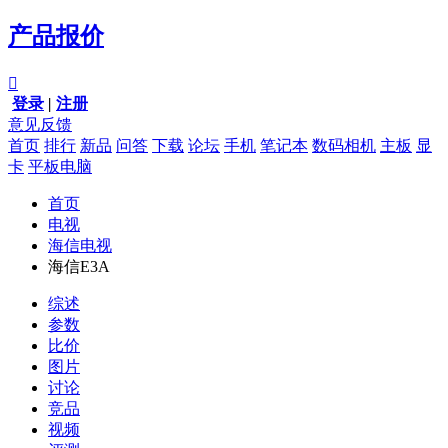
产品报价

登录
|
注册
意见反馈
首页
排行
新品
问答
下载
论坛
手机
笔记本
数码相机
主板
显
卡
平板电脑
首页
电视
海信电视
海信E3A
综述
参数
比价
图片
讨论
竞品
视频