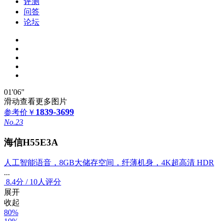
评测
问答
论坛
01'06"
滑动查看更多图片
1839-3699
参考价
￥
No.23
海信H55E3A
人工智能语音，8GB大储存空间，纤薄机身，4K超高清 HDR
...
8.4
分
/
10人评分
展开
收起
80%