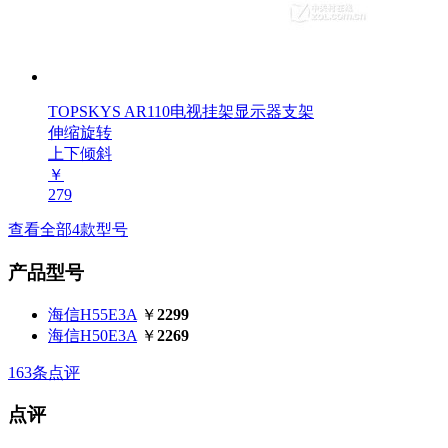
TOPSKYS AR110电视挂架显示器支架
伸缩旋转
上下倾斜
￥
279
查看全部4款型号
产品型号
海信H55E3A
￥
2299
海信H50E3A
￥
2269
163
条点评
点评