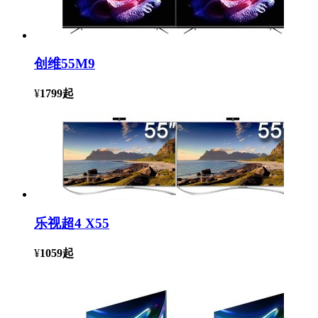
创维55M9
¥
1799
起
乐视超4 X55
¥
1059
起