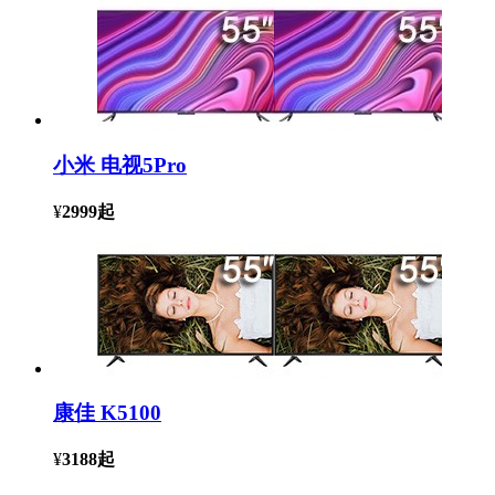
小米 电视5Pro
¥
2999
起
康佳 K5100
¥
3188
起