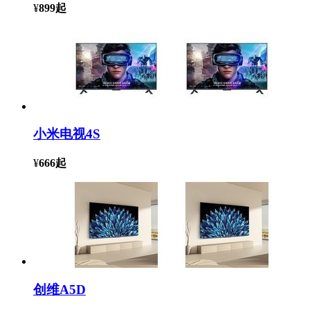
¥
899
起
小米电视4S
¥
666
起
创维A5D