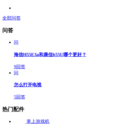
全部问答
问答
问
海信H55E3a和康佳b55U哪个更好？
9回答
问
怎么打开电视
5回答
热门配件
掌上游戏机