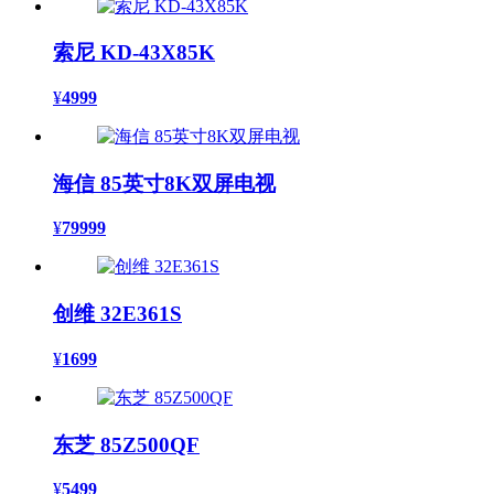
索尼 KD-43X85K
¥
4999
海信 85英寸8K双屏电视
¥
79999
创维 32E361S
¥
1699
东芝 85Z500QF
¥
5499