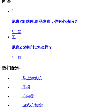
问答
问
尼康Z5II相机新品发布，你有心动吗？
5回答
问
尼康Z 5性价比怎么样？
5回答
热门配件
掌上游戏机
手柄
方向盘
游戏机包/盒