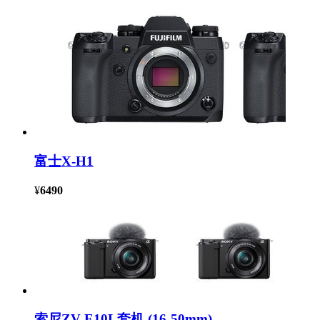
富士X-H1
¥
6490
索尼ZV-E10L套机 (16-50mm)