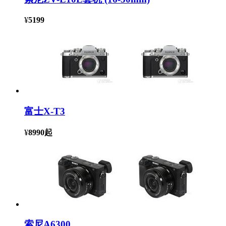
¥
5199
富士X-T3
¥
8990
起
索尼A6300