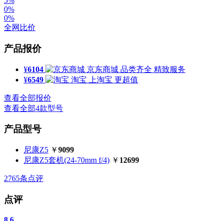
5%
0%
0%
全网比价
产品报价
¥
6104
京东商城
品类齐全 精致服务
¥
6549
淘宝
上淘宝 更超值
查看全部报价
查看全部4款型号
产品型号
尼康Z5
￥
9099
尼康Z5套机(24-70mm f/4)
￥
12699
2765
条点评
点评
8.6