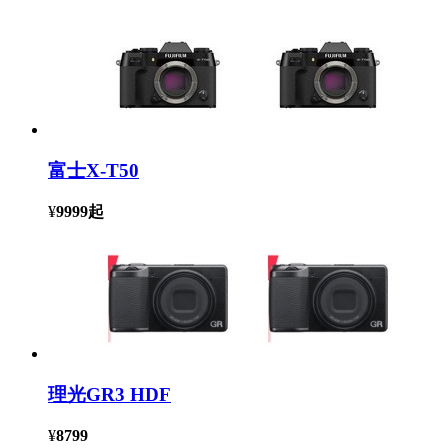
富士X-T50
¥
9999
起
理光GR3 HDF
¥
8799