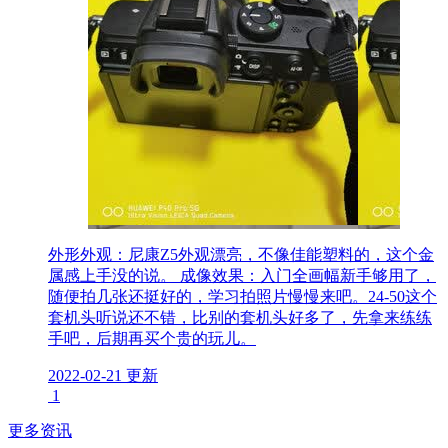
外形外观：尼康Z5外观漂亮，不像佳能塑料的，这个金
属感上手没的说。 成像效果：入门全画幅新手够用了，
随便拍几张还挺好的，学习拍照片慢慢来吧。24-50这个
套机头听说还不错，比别的套机头好多了，先拿来练练
手吧，后期再买个贵的玩儿。
2022-02-21 更新
1
更多资讯