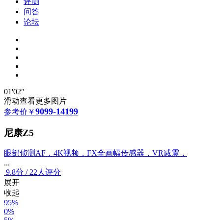
评测
问答
论坛
01'02"
滑动查看更多图片
9099-14199
参考价
￥
尼康Z5
眼部侦测AF，4K视频，FX全画幅传感器，VR减震，
...
9.8
分
/
22人评分
展开
收起
95%
0%