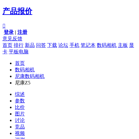
产品报价

登录
|
注册
意见反馈
首页
排行
新品
问答
下载
论坛
手机
笔记本
数码相机
主板
显
卡
平板电脑
首页
数码相机
尼康数码相机
尼康Z5
综述
参数
比价
图片
讨论
竞品
视频