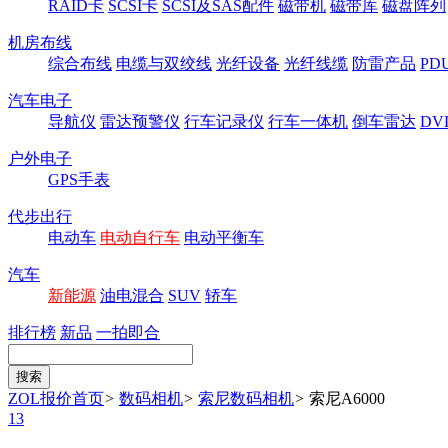
RAID卡
SCSI卡
SCSI及SAS配件
磁带机
磁带库
磁盘阵列
机房布线
综合布线
电缆与双绞线
光纤设备
光纤线缆
防雷产品
P
汽车电子
导航仪
雷达预警仪
行车记录仪
行车一体机
倒车雷达
DV
户外电子
GPS手表
代步出行
电动车
电动自行车
电动平衡车
汽车
新能源
油电混合
SUV
轿车
排行榜
新品
一拍即合
ZOL报价首页
>
数码相机
>
索尼数码相机
>
索尼A6000
13