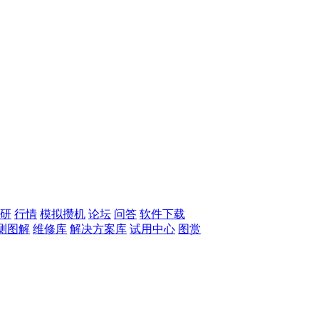
研
行情
模拟攒机
论坛
问答
软件下载
测图解
维修库
解决方案库
试用中心
图赏