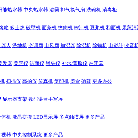
阳能热水器
中央热水器
浴霸
排气换气扇
洗碗机
消毒柜
烤箱
多士炉
破壁机
面条机
绞肉机
榨汁机
豆浆机
和面机
果蔬清
机器人
洗地机
空调扇
电风扇
加湿器
除湿机
除螨机
电熨斗
收音
美发器
美容仪
洁面仪
黑头仪
补水/蒸脸仪
冲牙器
机
扫描仪
高拍仪
传真机
复印机
墨盒
硒鼓
更多办公
架
显示器支架
数码讲台手写屏
一体机
液晶拼接
LED显示屏
多点触摸屏
更多产品
监视器
中央控制系统
更多产品