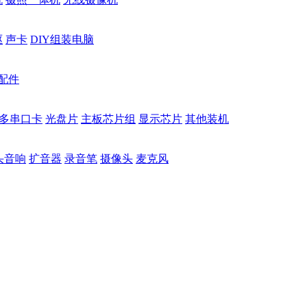
驱
声卡
DIY组装电脑
配件
多串口卡
光盘片
主板芯片组
显示芯片
其他装机
头音响
扩音器
录音笔
摄像头
麦克风