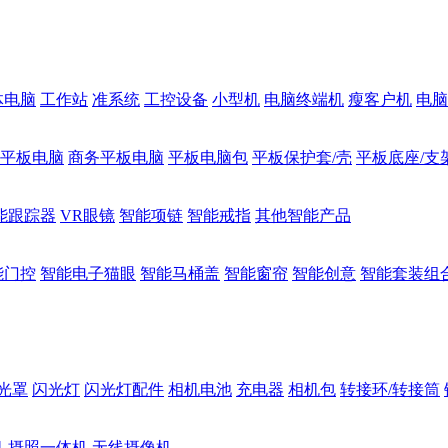
体电脑
工作站
准系统
工控设备
小型机
电脑终端机
瘦客户机
电脑
1平板电脑
商务平板电脑
平板电脑包
平板保护套/壳
平板底座/支
能跟踪器
VR眼镜
智能项链
智能戒指
其他智能产品
能门控
智能电子猫眼
智能马桶盖
智能窗帘
智能创意
智能套装组
光罩
闪光灯
闪光灯配件
相机电池
充电器
相机包
转接环/转接筒
机
摄照一体机
无线摄像机