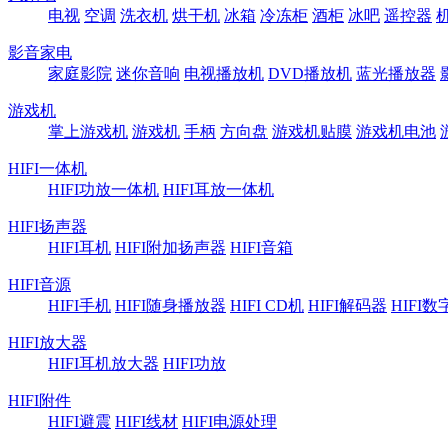
电视
空调
洗衣机
烘干机
冰箱
冷冻柜
酒柜
冰吧
遥控器
影音家电
家庭影院
迷你音响
电视播放机
DVD播放机
蓝光播放器
游戏机
掌上游戏机
游戏机
手柄
方向盘
游戏机贴膜
游戏机电池
HIFI一体机
HIFI功放一体机
HIFI耳放一体机
HIFI扬声器
HIFI耳机
HIFI附加扬声器
HIFI音箱
HIFI音源
HIFI手机
HIFI随身播放器
HIFI CD机
HIFI解码器
HIFI
HIFI放大器
HIFI耳机放大器
HIFI功放
HIFI附件
HIFI避震
HIFI线材
HIFI电源处理