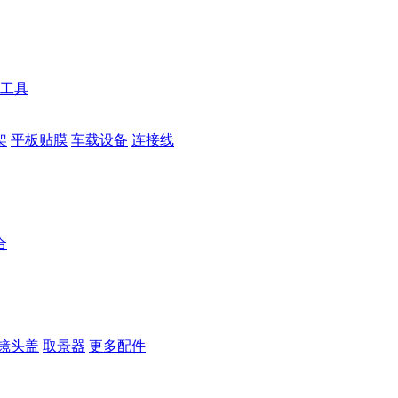
工具
架
平板贴膜
车载设备
连接线
合
镜头盖
取景器
更多配件