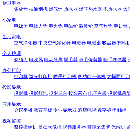
厨卫电器
集成灶
抽油烟机
燃气灶
热水器
燃气热水器
电热水器
太
小家电
电饭煲
电压力锅
电火锅
电磁炉
微波炉
空气炸锅
电饼铛
生活家电
空气净化器
中央空气净化器
电暖器
电暖桌
吸尘器
扫地
个人护理
剃须刀
电吹风
电动牙刷
脱毛器
鼻毛修剪器
睫毛卷翘器
办公打印
打印机
激光打印机
喷墨打印机
多功能一体机
大幅面打印
投影显示
投影机
投影灯泡
投影展台
投影幕布
电子白板
投影机吊
商用显示
会议平板
教育平板
专业显示器
酒店电视
数字标牌
触控
视频监控
监控摄像机
硬盘录像机
视频服务器
监控采集卡
光端机