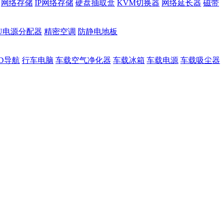
网络存储
IP网络存储
硬盘抽取盒
KVM切换器
网络延长器
磁带
DU电源分配器
精密空调
防静电地板
D导航
行车电脑
车载空气净化器
车载冰箱
车载电源
车载吸尘器