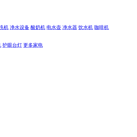
洗机
净水设备
酸奶机
电水壶
净水器
饮水机
咖啡机
机
护眼台灯
更多家电