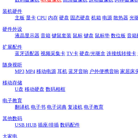
装机硬件
主板
显卡
CPU
内存
硬盘
固态硬盘
机箱
电源
散热器
光
硬件外设
液晶显示器
音箱
键鼠套装
鼠标
键盘
鼠标垫
数位板
音箱
扩展配件
蓝牙适配器
视频采集卡
TV卡
硬盘/光驱盒
连接线转接卡
随身视听
MP3
MP4
移动电源
耳机
蓝牙音响
户外便携音响
家居床
移动存储
U盘
移动硬盘
数码相框
电子教育
翻译机
电子书
电子词典
复读机
电子教育
其他数码
USB HUB
插座/排插
数码配件
大家电