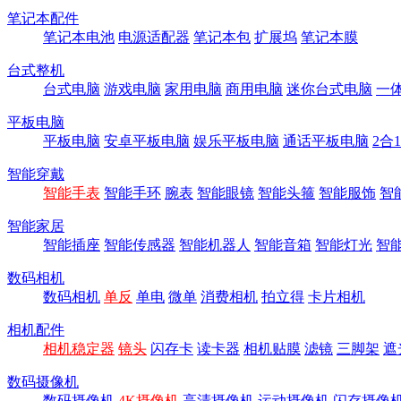
笔记本配件
笔记本电池
电源适配器
笔记本包
扩展坞
笔记本膜
台式整机
台式电脑
游戏电脑
家用电脑
商用电脑
迷你台式电脑
一
平板电脑
平板电脑
安卓平板电脑
娱乐平板电脑
通话平板电脑
2合
智能穿戴
智能手表
智能手环
腕表
智能眼镜
智能头箍
智能服饰
智
智能家居
智能插座
智能传感器
智能机器人
智能音箱
智能灯光
智
数码相机
数码相机
单反
单电
微单
消费相机
拍立得
卡片相机
相机配件
相机稳定器
镜头
闪存卡
读卡器
相机贴膜
滤镜
三脚架
遮
数码摄像机
数码摄像机
4K摄像机
高清摄像机
运动摄像机
闪存摄像