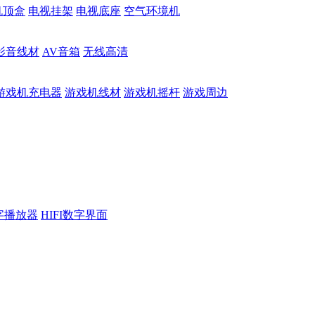
机顶盒
电视挂架
电视底座
空气环境机
影音线材
AV音箱
无线高清
游戏机充电器
游戏机线材
游戏机摇杆
游戏周边
数字播放器
HIFI数字界面