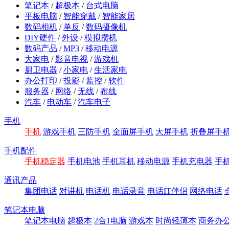
笔记本
/
超极本
/
台式电脑
平板电脑
/
智能穿戴
/
智能家居
数码相机
/
单反
/
数码摄像机
DIY硬件
/
外设
/
模拟攒机
数码产品
/
MP3
/
移动电源
大家电
/
影音电视
/
游戏机
厨卫电器
/
小家电
/
生活家电
办公打印
/
投影
/
监控
/
软件
服务器
/
网络
/
无线
/
布线
汽车
/
电动车
/
汽车电子
手机
手机
游戏手机
三防手机
全面屏手机
大屏手机
折叠屏手
手机配件
手机稳定器
手机电池
手机耳机
移动电源
手机充电器
手
通讯产品
集团电话
对讲机
电话机
电话录音
电话IT伴侣
网络电话
笔记本电脑
笔记本电脑
超极本
2合1电脑
游戏本
时尚轻薄本
商务办