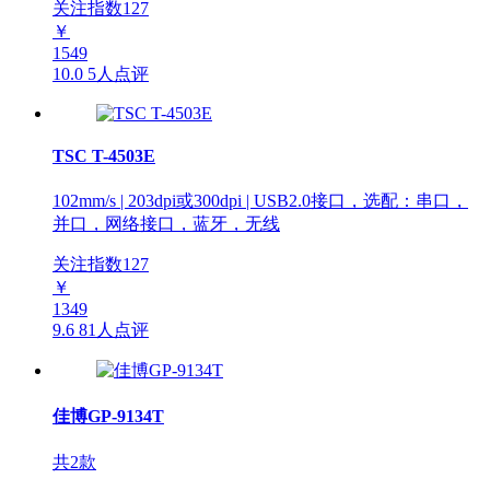
关注指数
127
￥
1549
10.0
5人点评
TSC T-4503E
102mm/s | 203dpi或300dpi | USB2.0接口，选配：串口，
并口，网络接口，蓝牙，无线
关注指数
127
￥
1349
9.6
81人点评
佳博GP-9134T
共2款