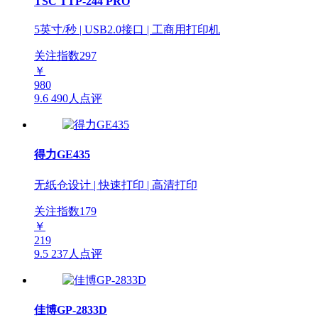
TSC TTP-244 PRO
5英寸/秒 | USB2.0接口 | 工商用打印机
关注指数
297
￥
980
9.6
490人点评
得力GE435
无纸仓设计 | 快速打印 | 高清打印
关注指数
179
￥
219
9.5
237人点评
佳博GP-2833D