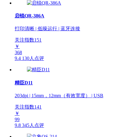
启锐QR-386A
打印清晰 | 低噪运行 | 蓝牙连接
关注指数
151
￥
368
9.4
130人点评
精臣D11
203dpi | 15mm，12mm（有效宽度） | USB
关注指数
141
￥
99
9.8
345人点评