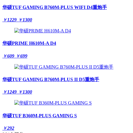
华硕TUF GAMING B760M-PLUS WIFI D4重炮手
￥
1229
￥
1300
华硕PRIME H610M-A D4
￥
609
￥
699
华硕TUF GAMING B760M-PLUS II D5重炮手
￥
1249
￥
1300
华硕TUF B360M-PLUS GAMING S
￥
292