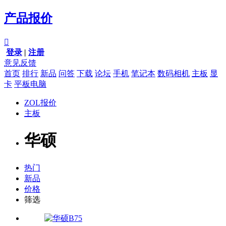
产品报价

登录
|
注册
意见反馈
首页
排行
新品
问答
下载
论坛
手机
笔记本
数码相机
主板
显
卡
平板电脑
ZOL报价
主板
华硕
热门
新品
价格
筛选