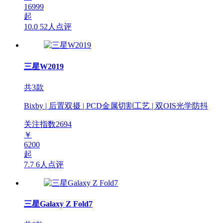
16999
起
10.0
52人点评
三星W2019
共3款
Bixby | 后置双摄 | PCD金属切割工艺 | 双OIS光学防抖
关注指数
2694
￥
6200
起
7.7
6人点评
三星Galaxy Z Fold7