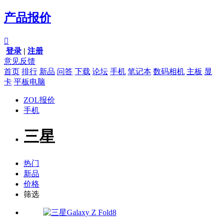
产品报价

登录
|
注册
意见反馈
首页
排行
新品
问答
下载
论坛
手机
笔记本
数码相机
主板
显
卡
平板电脑
ZOL报价
手机
三星
热门
新品
价格
筛选