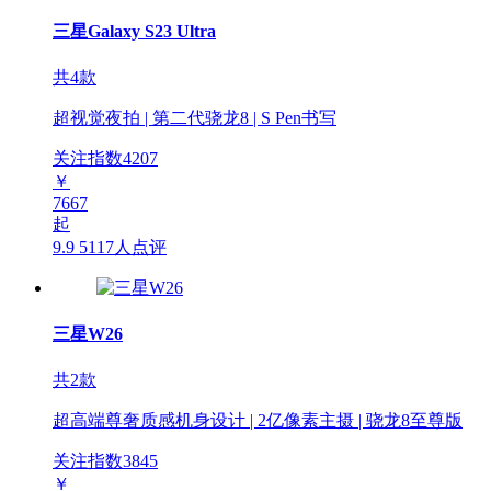
三星Galaxy S23 Ultra
共4款
超视觉夜拍 | 第二代骁龙8 | S Pen书写
关注指数
4207
￥
7667
起
9.9
5117人点评
三星W26
共2款
超高端尊奢质感机身设计 | 2亿像素主摄 | 骁龙8至尊版
关注指数
3845
￥