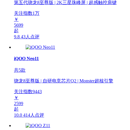
第五代骁龙8至尊版 | 2K三星珠峰屏 | 超感触控肩键
关注指数
1
万
￥
5699
起
9.8
43人点评
iQOO Neo11
共5款
骁龙8至尊版 | 自研电竞芯片Q2 | Monster超核引擎
关注指数
9443
￥
2599
起
10.0
414人点评