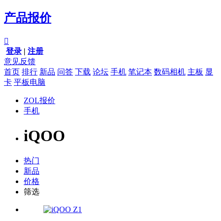
产品报价

登录
|
注册
意见反馈
首页
排行
新品
问答
下载
论坛
手机
笔记本
数码相机
主板
显
卡
平板电脑
ZOL报价
手机
iQOO
热门
新品
价格
筛选