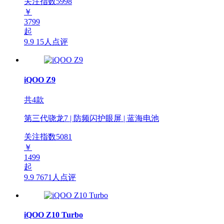
关注指数
5998
￥
3799
起
9.9
15人点评
iQOO Z9
共4款
第三代骁龙7 | 防频闪护眼屏 | 蓝海电池
关注指数
5081
￥
1499
起
9.9
7671人点评
iQOO Z10 Turbo