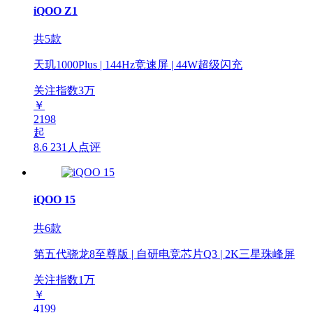
iQOO Z1
共5款
天玑1000Plus | 144Hz竞速屏 | 44W超级闪充
关注指数
3
万
￥
2198
起
8.6
231人点评
iQOO 15
共6款
第五代骁龙8至尊版 | 自研电竞芯片Q3 | 2K三星珠峰屏
关注指数
1
万
￥
4199