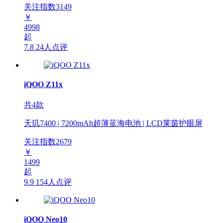
关注指数
3149
￥
4998
起
7.8
24人点评
iQOO Z11x
共4款
天玑7400 | 7200mAh超薄蓝海电池 | LCD莱茵护眼屏
关注指数
2679
￥
1499
起
9.9
154人点评
iQOO Neo10