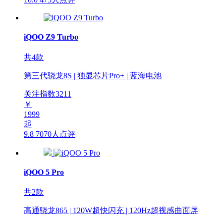
iQOO Z9 Turbo
共4款
第三代骁龙8S | 独显芯片Pro+ | 蓝海电池
关注指数
3211
￥
1999
起
9.8
7070人点评
iQOO 5 Pro
共2款
高通骁龙865 | 120W超快闪充 | 120Hz超视感曲面屏