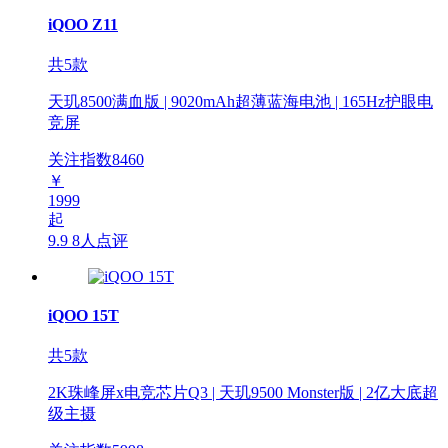
iQOO Z11
共5款
天玑8500满血版 | 9020mAh超薄蓝海电池 | 165Hz护眼电
竞屏
关注指数
8460
￥
1999
起
9.9
8人点评
iQOO 15T
共5款
2K珠峰屏x电竞芯片Q3 | 天玑9500 Monster版 | 2亿大底超
级主摄