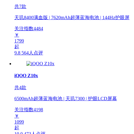
共7款
天玑8400满血版 | 7620mAh超薄蓝海电池 | 144Hz护眼屏
关注指数
4484
￥
1799
起
9.8
564人点评
iQOO Z10x
共4款
6500mAh超薄蓝海电池 | 天玑7300 | 护眼LCD屏幕
关注指数
4198
￥
1099
起
10.0
473人点评