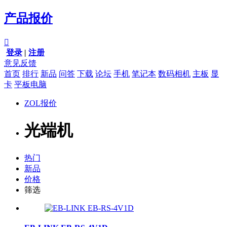
产品报价

登录
|
注册
意见反馈
首页
排行
新品
问答
下载
论坛
手机
笔记本
数码相机
主板
显
卡
平板电脑
ZOL报价
光端机
热门
新品
价格
筛选