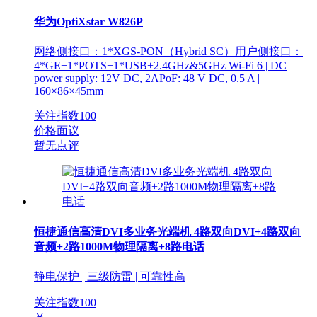
华为OptiXstar W826P
网络侧接口：1*XGS-PON（Hybrid SC）用户侧接口：
4*GE+1*POTS+1*USB+2.4GHz&5GHz Wi-Fi 6 | DC
power supply: 12V DC, 2APoF: 48 V DC, 0.5 A |
160×86×45mm
关注指数
100
价格面议
暂无点评
恒捷通信高清DVI多业务光端机 4路双向DVI+4路双向
音频+2路1000M物理隔离+8路电话
静电保护 | 三级防雷 | 可靠性高
关注指数
100