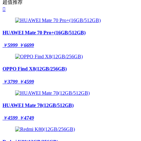
超值推荐

HUAWEI Mate 70 Pro+(16GB/512GB)
￥
5999
￥
6699
OPPO Find X8(12GB/256GB)
￥
3799
￥
4599
HUAWEI Mate 70(12GB/512GB)
￥
4599
￥
4749