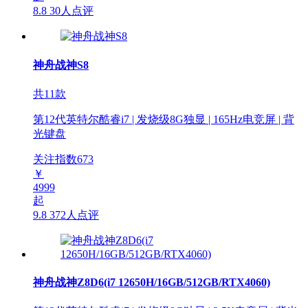
8.8
30人点评
神舟战神S8
共11款
第12代英特尔酷睿i7 | 发烧级8G独显 | 165Hz电竞屏 | 背
光键盘
关注指数
673
￥
4999
起
9.8
372人点评
神舟战神Z8D6(i7 12650H/16GB/512GB/RTX4060)