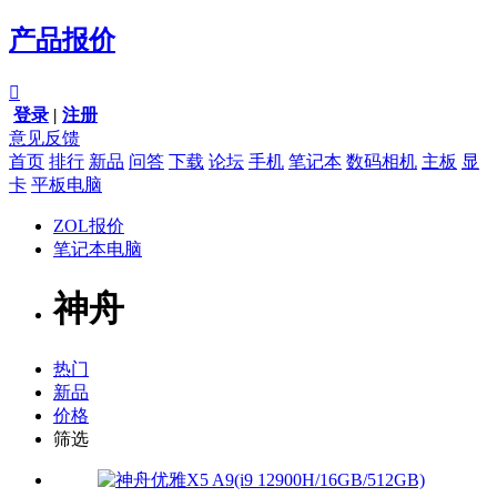
产品报价

登录
|
注册
意见反馈
首页
排行
新品
问答
下载
论坛
手机
笔记本
数码相机
主板
显
卡
平板电脑
ZOL报价
笔记本电脑
神舟
热门
新品
价格
筛选