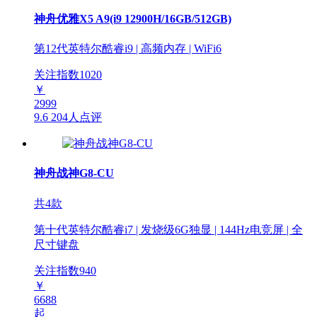
神舟优雅X5 A9(i9 12900H/16GB/512GB)
第12代英特尔酷睿i9 | 高频内存 | WiFi6
关注指数
1020
￥
2999
9.6
204人点评
神舟战神G8-CU
共4款
第十代英特尔酷睿i7 | 发烧级6G独显 | 144Hz电竞屏 | 全
尺寸键盘
关注指数
940
￥
6688
起