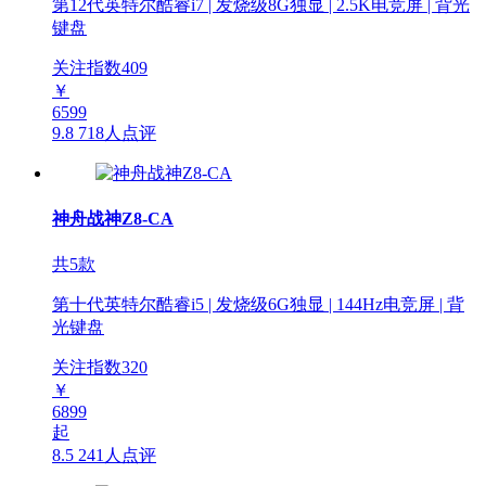
第12代英特尔酷睿i7 | 发烧级8G独显 | 2.5K电竞屏 | 背光
键盘
关注指数
409
￥
6599
9.8
718人点评
神舟战神Z8-CA
共5款
第十代英特尔酷睿i5 | 发烧级6G独显 | 144Hz电竞屏 | 背
光键盘
关注指数
320
￥
6899
起
8.5
241人点评