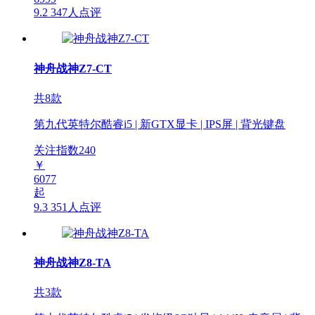
9.2
347人点评
神舟战神Z7-CT
共8款
第九代英特尔酷睿i5 | 新GTX显卡 | IPS屏 | 背光键盘
关注指数
240
￥
6077
起
9.3
351人点评
神舟战神Z8-TA
共3款