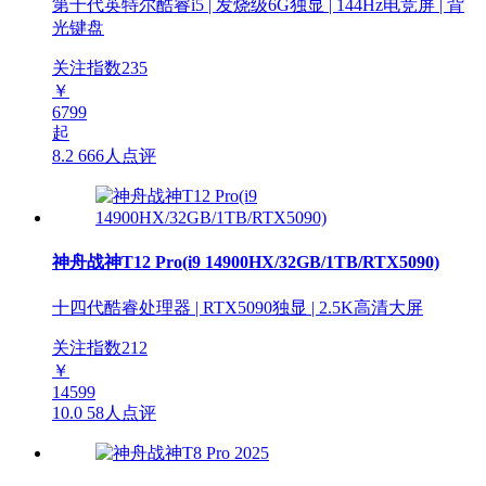
第十代英特尔酷睿i5 | 发烧级6G独显 | 144Hz电竞屏 | 背
光键盘
关注指数
235
￥
6799
起
8.2
666人点评
神舟战神T12 Pro(i9 14900HX/32GB/1TB/RTX5090)
十四代酷睿处理器 | RTX5090独显 | 2.5K高清大屏
关注指数
212
￥
14599
10.0
58人点评