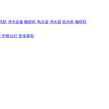
洗机
净水设备
酸奶机
电水壶
净水器
饮水机
咖啡机
机
护眼台灯
更多家电