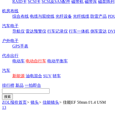
RAID卡
SCSI卡
SCSI及SAS配件
磁带机
磁带库
磁盘阵列
机房布线
综合布线
电缆与双绞线
光纤设备
光纤线缆
防雷产品
P
汽车电子
导航仪
雷达预警仪
行车记录仪
行车一体机
倒车雷达
DV
户外电子
GPS手表
代步出行
电动车
电动自行车
电动平衡车
汽车
新能源
油电混合
SUV
轿车
排行榜
新品
一拍即合
ZOL报价首页
>
镜头
>
佳能镜头
>
佳能EF 50mm f/1.4 USM
13