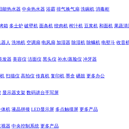
阳能热水器
中央热水器
浴霸
排气换气扇
洗碗机
消毒柜
烤箱
多士炉
破壁机
面条机
绞肉机
榨汁机
豆浆机
和面机
果蔬清
机器人
洗地机
空调扇
电风扇
加湿器
除湿机
除螨机
电熨斗
收音
美发器
美容仪
洁面仪
黑头仪
补水/蒸脸仪
冲牙器
机
扫描仪
高拍仪
传真机
复印机
墨盒
硒鼓
更多办公
架
显示器支架
数码讲台手写屏
一体机
液晶拼接
LED显示屏
多点触摸屏
更多产品
监视器
中央控制系统
更多产品