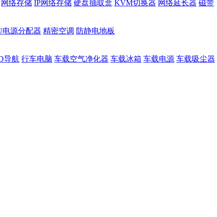
网络存储
IP网络存储
硬盘抽取盒
KVM切换器
网络延长器
磁带
DU电源分配器
精密空调
防静电地板
D导航
行车电脑
车载空气净化器
车载冰箱
车载电源
车载吸尘器