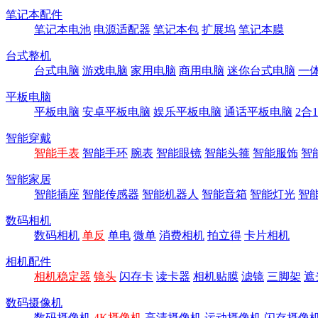
笔记本配件
笔记本电池
电源适配器
笔记本包
扩展坞
笔记本膜
台式整机
台式电脑
游戏电脑
家用电脑
商用电脑
迷你台式电脑
一
平板电脑
平板电脑
安卓平板电脑
娱乐平板电脑
通话平板电脑
2合
智能穿戴
智能手表
智能手环
腕表
智能眼镜
智能头箍
智能服饰
智
智能家居
智能插座
智能传感器
智能机器人
智能音箱
智能灯光
智
数码相机
数码相机
单反
单电
微单
消费相机
拍立得
卡片相机
相机配件
相机稳定器
镜头
闪存卡
读卡器
相机贴膜
滤镜
三脚架
遮
数码摄像机
数码摄像机
4K摄像机
高清摄像机
运动摄像机
闪存摄像