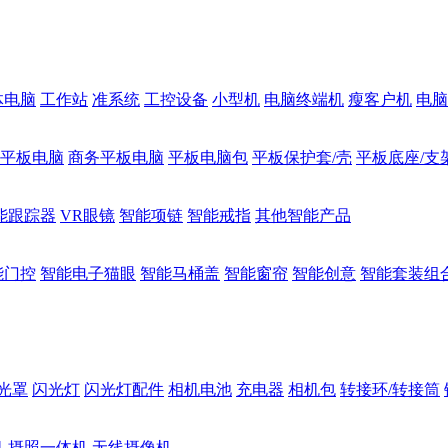
体电脑
工作站
准系统
工控设备
小型机
电脑终端机
瘦客户机
电脑
1平板电脑
商务平板电脑
平板电脑包
平板保护套/壳
平板底座/支
能跟踪器
VR眼镜
智能项链
智能戒指
其他智能产品
能门控
智能电子猫眼
智能马桶盖
智能窗帘
智能创意
智能套装组
光罩
闪光灯
闪光灯配件
相机电池
充电器
相机包
转接环/转接筒
机
摄照一体机
无线摄像机