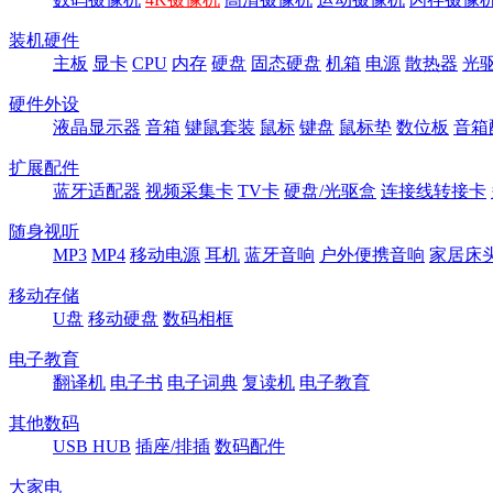
装机硬件
主板
显卡
CPU
内存
硬盘
固态硬盘
机箱
电源
散热器
光
硬件外设
液晶显示器
音箱
键鼠套装
鼠标
键盘
鼠标垫
数位板
音箱
扩展配件
蓝牙适配器
视频采集卡
TV卡
硬盘/光驱盒
连接线转接卡
随身视听
MP3
MP4
移动电源
耳机
蓝牙音响
户外便携音响
家居床
移动存储
U盘
移动硬盘
数码相框
电子教育
翻译机
电子书
电子词典
复读机
电子教育
其他数码
USB HUB
插座/排插
数码配件
大家电