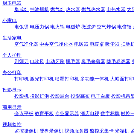
厨卫电器
集成灶
抽油烟机
燃气灶
热水器
燃气热水器
电热水器
太
小家电
电饭煲
电压力锅
电火锅
电磁炉
微波炉
空气炸锅
电饼铛
生活家电
空气净化器
中央空气净化器
电暖器
电暖桌
吸尘器
扫地
个人护理
剃须刀
电吹风
电动牙刷
脱毛器
鼻毛修剪器
睫毛卷翘器
办公打印
打印机
激光打印机
喷墨打印机
多功能一体机
大幅面打印
投影显示
投影机
投影灯泡
投影展台
投影幕布
电子白板
投影机吊
商用显示
会议平板
教育平板
专业显示器
酒店电视
数字标牌
触控
视频监控
监控摄像机
硬盘录像机
视频服务器
监控采集卡
光端机