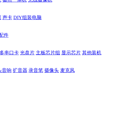
驱
声卡
DIY组装电脑
配件
多串口卡
光盘片
主板芯片组
显示芯片
其他装机
头音响
扩音器
录音笔
摄像头
麦克风