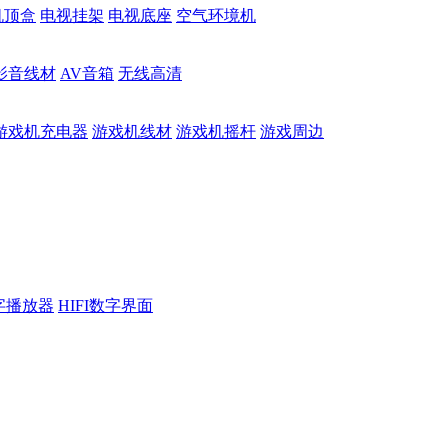
机顶盒
电视挂架
电视底座
空气环境机
影音线材
AV音箱
无线高清
游戏机充电器
游戏机线材
游戏机摇杆
游戏周边
数字播放器
HIFI数字界面