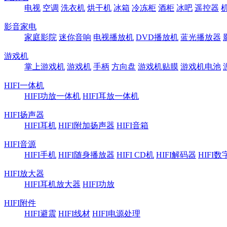
电视
空调
洗衣机
烘干机
冰箱
冷冻柜
酒柜
冰吧
遥控器
影音家电
家庭影院
迷你音响
电视播放机
DVD播放机
蓝光播放器
游戏机
掌上游戏机
游戏机
手柄
方向盘
游戏机贴膜
游戏机电池
HIFI一体机
HIFI功放一体机
HIFI耳放一体机
HIFI扬声器
HIFI耳机
HIFI附加扬声器
HIFI音箱
HIFI音源
HIFI手机
HIFI随身播放器
HIFI CD机
HIFI解码器
HIFI
HIFI放大器
HIFI耳机放大器
HIFI功放
HIFI附件
HIFI避震
HIFI线材
HIFI电源处理