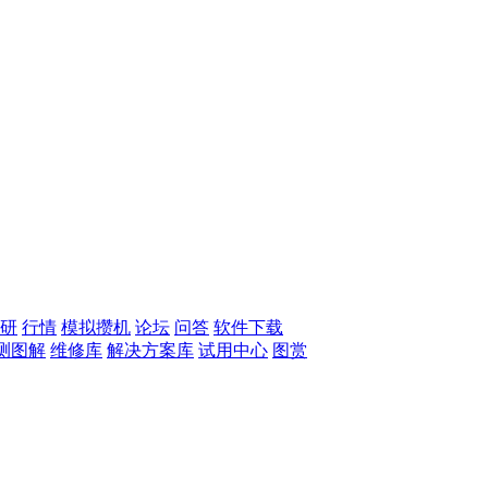
研
行情
模拟攒机
论坛
问答
软件下载
测图解
维修库
解决方案库
试用中心
图赏