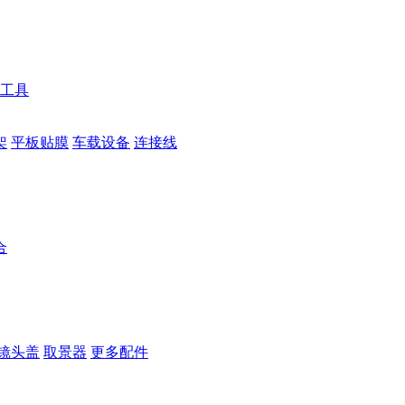
工具
架
平板贴膜
车载设备
连接线
合
镜头盖
取景器
更多配件