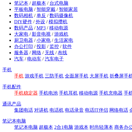
笔记本
/
超极本
/
台式电脑
平板电脑
/
智能穿戴
/
智能家居
数码相机
/
单反
/
数码摄像机
DIY硬件
/
外设
/
模拟攒机
数码产品
/
MP3
/
移动电源
大家电
/
影音电视
/
游戏机
厨卫电器
/
小家电
/
生活家电
办公打印
/
投影
/
监控
/
软件
服务器
/
网络
/
无线
/
布线
汽车
/
电动车
/
汽车电子
手机
手机
游戏手机
三防手机
全面屏手机
大屏手机
折叠屏手
手机配件
手机稳定器
手机电池
手机耳机
移动电源
手机充电器
手
通讯产品
集团电话
对讲机
电话机
电话录音
电话IT伴侣
网络电话
笔记本电脑
笔记本电脑
超极本
2合1电脑
游戏本
时尚轻薄本
商务办