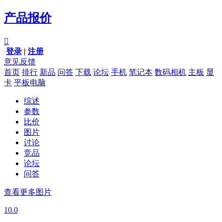
产品报价

登录
|
注册
意见反馈
首页
排行
新品
问答
下载
论坛
手机
笔记本
数码相机
主板
显
卡
平板电脑
综述
参数
比价
图片
讨论
竞品
论坛
问答
查看更多图片
10.0