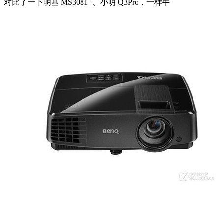
对比了一下明基 MS3081+、小明 Q3Pro，一样牛