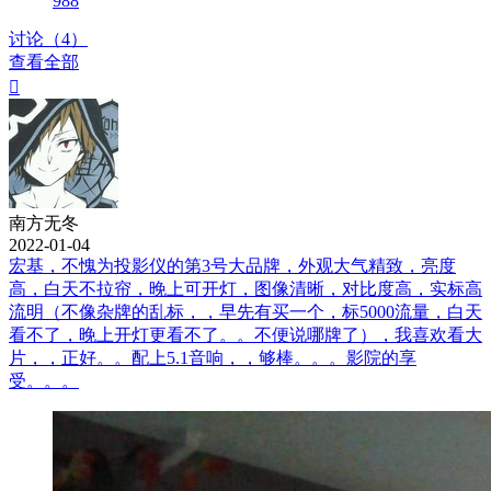
988
讨论（4）
查看全部

南方无冬
2022-01-04
宏基，不愧为投影仪的第3号大品牌，外观大气精致，亮度
高，白天不拉帘，晚上可开灯，图像清晰，对比度高，实标高
流明（不像杂牌的乱标，，早先有买一个，标5000流量，白天
看不了，晚上开灯更看不了。。不便说哪牌了），我喜欢看大
片，，正好。。配上5.1音响，，够棒。。。影院的享
受。。。