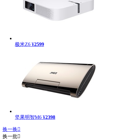
极米Z6
¥
2599
坚果明智M6
¥
2398
换一换

换一批
