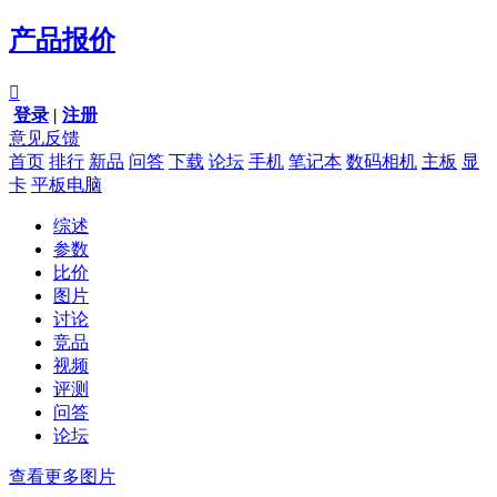
产品报价

登录
|
注册
意见反馈
首页
排行
新品
问答
下载
论坛
手机
笔记本
数码相机
主板
显
卡
平板电脑
综述
参数
比价
图片
讨论
竞品
视频
评测
问答
论坛
查看更多图片