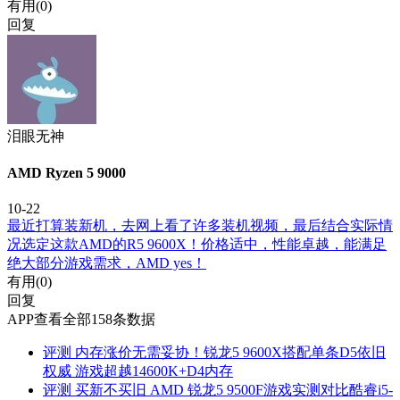
有用(
0
)
回复
泪眼无神
AMD Ryzen 5 9000
10-22
最近打算装新机，去网上看了许多装机视频，最后结合实际情
况选定这款AMD的R5 9600X！价格适中，性能卓越，能满足
绝大部分游戏需求，AMD yes！
有用(
0
)
回复
APP查看全部158条数据
评测
内存涨价无需妥协！锐龙5 9600X搭配单条D5依旧
权威 游戏超越14600K+D4内存
评测
买新不买旧 AMD 锐龙5 9500F游戏实测对比酷睿i5-