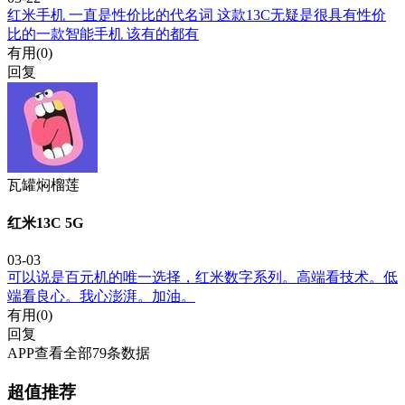
红米手机 一直是性价比的代名词 这款13C无疑是很具有性价
比的一款智能手机 该有的都有
有用(
0
)
回复
瓦罐焖榴莲
红米13C 5G
03-03
可以说是百元机的唯一选择，红米数字系列。高端看技术。低
端看良心。我心澎湃。加油。
有用(
0
)
回复
APP查看全部79条数据
超值推荐