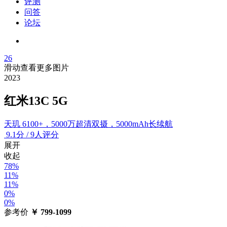
评测
问答
论坛
26
滑动查看更多图片
2023
红米13C 5G
天玑 6100+，5000万超清双摄，5000mAh长续航
9.1
分
/
9人评分
展开
收起
78%
11%
11%
0%
0%
参考价
￥
799-1099