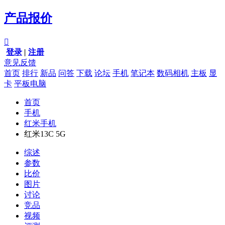
产品报价

登录
|
注册
意见反馈
首页
排行
新品
问答
下载
论坛
手机
笔记本
数码相机
主板
显
卡
平板电脑
首页
手机
红米手机
红米13C 5G
综述
参数
比价
图片
讨论
竞品
视频