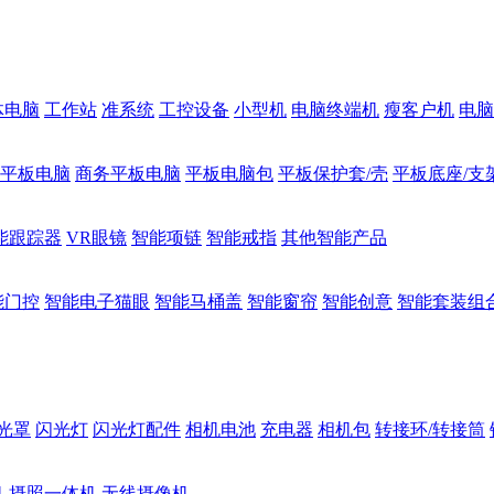
体电脑
工作站
准系统
工控设备
小型机
电脑终端机
瘦客户机
电脑
1平板电脑
商务平板电脑
平板电脑包
平板保护套/壳
平板底座/支
能跟踪器
VR眼镜
智能项链
智能戒指
其他智能产品
能门控
智能电子猫眼
智能马桶盖
智能窗帘
智能创意
智能套装组
光罩
闪光灯
闪光灯配件
相机电池
充电器
相机包
转接环/转接筒
机
摄照一体机
无线摄像机