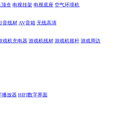
机顶盒
电视挂架
电视底座
空气环境机
影音线材
AV音箱
无线高清
游戏机充电器
游戏机线材
游戏机摇杆
游戏周边
数字播放器
HIFI数字界面