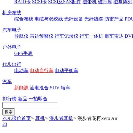
RAID卡
SCSI卡
SCSI及SAS配件
磁带机
磁带库
磁盘阵列
机房布线
综合布线
电缆与双绞线
光纤设备
光纤线缆
防雷产品
P
汽车电子
导航仪
雷达预警仪
行车记录仪
行车一体机
倒车雷达
DV
户外电子
GPS手表
代步出行
电动车
电动自行车
电动平衡车
汽车
新能源
油电混合
SUV
轿车
排行榜
新品
一拍即合
ZOL报价首页
>
耳机
>
漫步者耳机
>
漫步者花再Zero Air
23