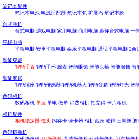
笔记本配件
笔记本电池
电源适配器
笔记本包
扩展坞
笔记本膜
台式整机
台式电脑
游戏电脑
家用电脑
商用电脑
迷你台式电脑
一
平板电脑
平板电脑
安卓平板电脑
娱乐平板电脑
通话平板电脑
2合
智能穿戴
智能手表
智能手环
腕表
智能眼镜
智能头箍
智能服饰
智
智能家居
智能插座
智能传感器
智能机器人
智能音箱
智能灯光
智
数码相机
数码相机
单反
单电
微单
消费相机
拍立得
卡片相机
相机配件
相机稳定器
镜头
闪存卡
读卡器
相机贴膜
滤镜
三脚架
遮
数码摄像机
数码摄像机
4K摄像机
高清摄像机
运动摄像机
闪存摄像