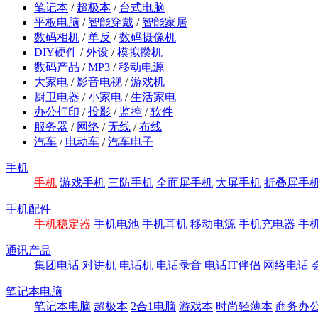
笔记本
/
超极本
/
台式电脑
平板电脑
/
智能穿戴
/
智能家居
数码相机
/
单反
/
数码摄像机
DIY硬件
/
外设
/
模拟攒机
数码产品
/
MP3
/
移动电源
大家电
/
影音电视
/
游戏机
厨卫电器
/
小家电
/
生活家电
办公打印
/
投影
/
监控
/
软件
服务器
/
网络
/
无线
/
布线
汽车
/
电动车
/
汽车电子
手机
手机
游戏手机
三防手机
全面屏手机
大屏手机
折叠屏手
手机配件
手机稳定器
手机电池
手机耳机
移动电源
手机充电器
手
通讯产品
集团电话
对讲机
电话机
电话录音
电话IT伴侣
网络电话
笔记本电脑
笔记本电脑
超极本
2合1电脑
游戏本
时尚轻薄本
商务办