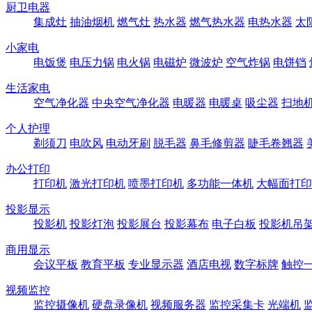
厨卫电器
集成灶
抽油烟机
燃气灶
热水器
燃气热水器
电热水器
太
小家电
电饭煲
电压力锅
电火锅
电磁炉
微波炉
空气炸锅
电饼铛
生活家电
空气净化器
中央空气净化器
电暖器
电暖桌
吸尘器
扫地
个人护理
剃须刀
电吹风
电动牙刷
脱毛器
鼻毛修剪器
睫毛卷翘器
办公打印
打印机
激光打印机
喷墨打印机
多功能一体机
大幅面打印
投影显示
投影机
投影灯泡
投影展台
投影幕布
电子白板
投影机吊
商用显示
会议平板
教育平板
专业显示器
酒店电视
数字标牌
触控
视频监控
监控摄像机
硬盘录像机
视频服务器
监控采集卡
光端机