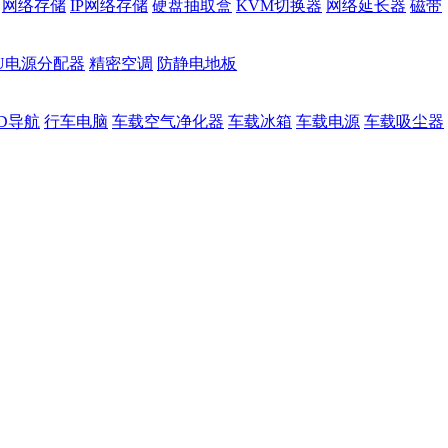
网络存储
IP网络存储
硬盘抽取盒
KVM切换器
网络延长器
磁带
DU电源分配器
精密空调
防静电地板
D导航
行车电脑
车载空气净化器
车载冰箱
车载电源
车载吸尘器