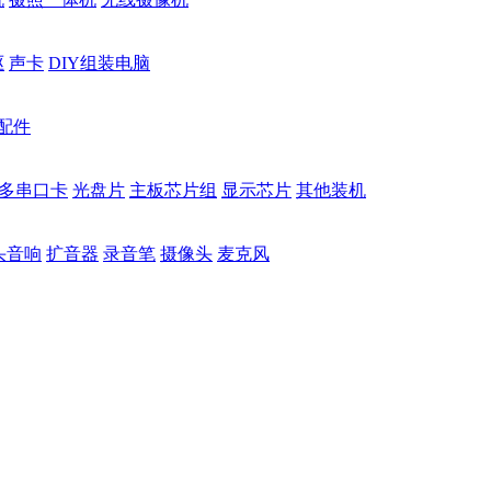
驱
声卡
DIY组装电脑
配件
多串口卡
光盘片
主板芯片组
显示芯片
其他装机
头音响
扩音器
录音笔
摄像头
麦克风