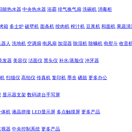
阳能热水器
中央热水器
浴霸
排气换气扇
洗碗机
消毒柜
烤箱
多士炉
破壁机
面条机
绞肉机
榨汁机
豆浆机
和面机
果蔬清
机器人
洗地机
空调扇
电风扇
加湿器
除湿机
除螨机
电熨斗
收音
美发器
美容仪
洁面仪
黑头仪
补水/蒸脸仪
冲牙器
机
扫描仪
高拍仪
传真机
复印机
墨盒
硒鼓
更多办公
架
显示器支架
数码讲台手写屏
一体机
液晶拼接
LED显示屏
多点触摸屏
更多产品
监视器
中央控制系统
更多产品