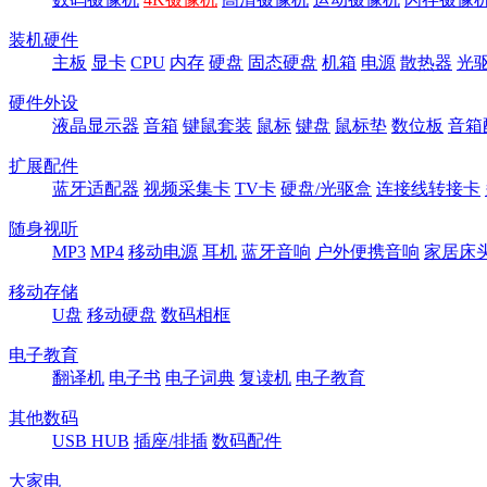
装机硬件
主板
显卡
CPU
内存
硬盘
固态硬盘
机箱
电源
散热器
光
硬件外设
液晶显示器
音箱
键鼠套装
鼠标
键盘
鼠标垫
数位板
音箱
扩展配件
蓝牙适配器
视频采集卡
TV卡
硬盘/光驱盒
连接线转接卡
随身视听
MP3
MP4
移动电源
耳机
蓝牙音响
户外便携音响
家居床
移动存储
U盘
移动硬盘
数码相框
电子教育
翻译机
电子书
电子词典
复读机
电子教育
其他数码
USB HUB
插座/排插
数码配件
大家电