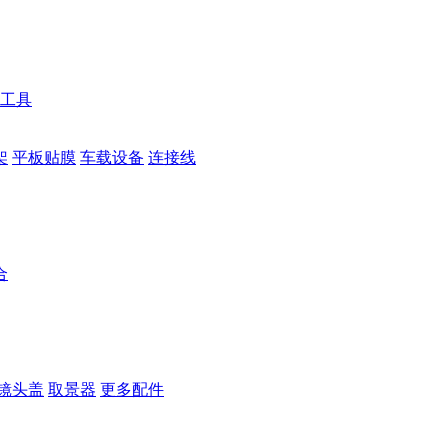
工具
架
平板贴膜
车载设备
连接线
合
镜头盖
取景器
更多配件