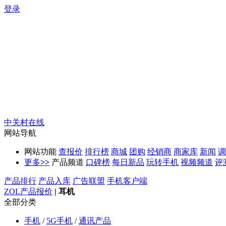
登录
中关村在线
网站导航
网站功能
查报价
排行榜
商城
团购
经销商
商家库
新闻
调
更多
>>
产品频道
口碑榜
每日新品
玩转手机
视频频道
评
产品排行
产品入库
广告联盟
手机客户端
ZOL产品报价
|
耳机
全部分类
手机
/
5G手机
/
通讯产品