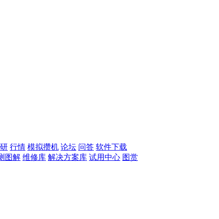
研
行情
模拟攒机
论坛
问答
软件下载
测图解
维修库
解决方案库
试用中心
图赏