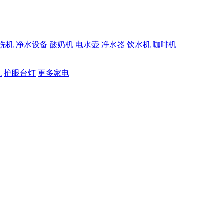
洗机
净水设备
酸奶机
电水壶
净水器
饮水机
咖啡机
机
护眼台灯
更多家电