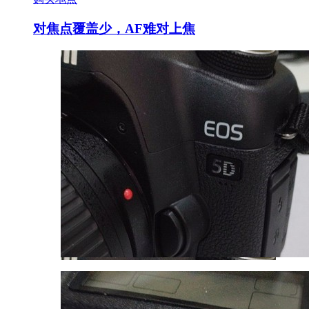
对焦点覆盖少，AF难对上焦