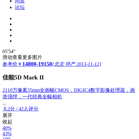
问答
论坛
05'54"
滑动查看更多图片
14800-19150
参考价
￥
[北京 停产 2013-11-12]
佳能5D Mark II
2110万像素35mm全画幅CMOS，DIGIC4数字影像处理器，画
质强悍，一代经典全幅相机
...
8.2
分
/
42人评分
展开
收起
40%
43%