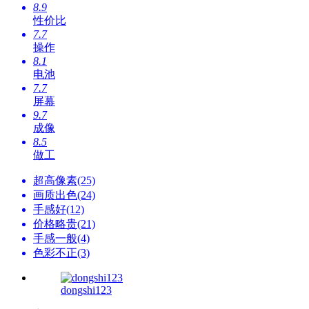
8.9
性价比
7.7
操作
8.1
电池
7.7
屏幕
9.7
成像
8.5
做工
超高像素(25)
画质出色(24)
手感好(12)
价格略贵(21)
手感一般(4)
色彩不正(3)
dongshi123