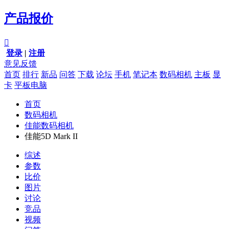
产品报价

登录
|
注册
意见反馈
首页
排行
新品
问答
下载
论坛
手机
笔记本
数码相机
主板
显
卡
平板电脑
首页
数码相机
佳能数码相机
佳能5D Mark II
综述
参数
比价
图片
讨论
竞品
视频