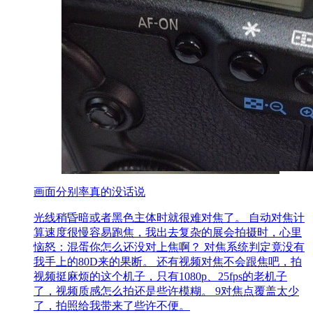
画面分别率真的没话说
光线稍昏暗或者黑色主体时就很难对焦了。 自动对焦计
算速度很慢容易跑焦，我出去复杂的展会拍摄时，心里
恼怒：混蛋你怎么还没对上焦啊？ 对焦系统判定竟没有
我手上的80D来的果断。 还有视频对焦不会跟焦吧，拍
视频挺麻烦的这个机子，只有1080p、25fps的老机子
了，视频质感怎么拍还是些许模糊。 9对焦点覆盖太少
了，拍照给我带来了些许不便。