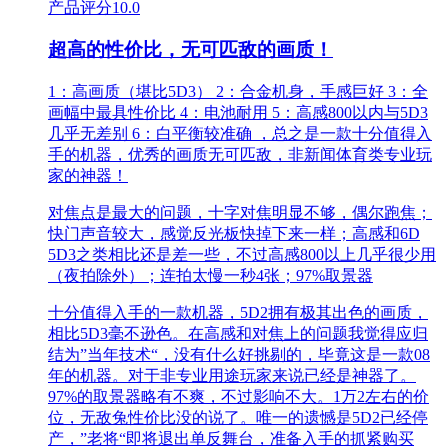
产品评分
10.0
超高的性价比，无可匹敌的画质！
1：高画质（堪比5D3） 2：合金机身，手感巨好 3：全
画幅中最具性价比 4：电池耐用 5：高感800以内与5D3
几乎无差别 6：白平衡较准确 ，总之是一款十分值得入
手的机器，优秀的画质无可匹敌，非新闻体育类专业玩
家的神器！
对焦点是最大的问题，十字对焦明显不够，偶尔跑焦；
快门声音较大，感觉反光板快掉下来一样；高感和6D
5D3之类相比还是差一些，不过高感800以上几乎很少用
（夜拍除外）；连拍太慢一秒4张；97%取景器
十分值得入手的一款机器，5D2拥有极其出色的画质，
相比5D3毫不逊色。在高感和对焦上的问题我觉得应归
结为”当年技术“，没有什么好挑剔的，毕竟这是一款08
年的机器。对于非专业用途玩家来说已经是神器了。
97%的取景器略有不爽，不过影响不大。1万2左右的价
位，无敌兔性价比没的说了。唯一的遗憾是5D2已经停
产，”老将“即将退出单反舞台，准备入手的抓紧购买