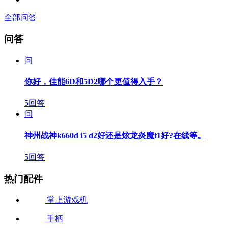
全部问答
问答
问
你好，佳能6D和5D2哪个更值得入手？
5回答
问
神州战神k660d i5 d2好还是炫龙炎魔t1好?在线等。
5回答
热门配件
掌上游戏机
手柄