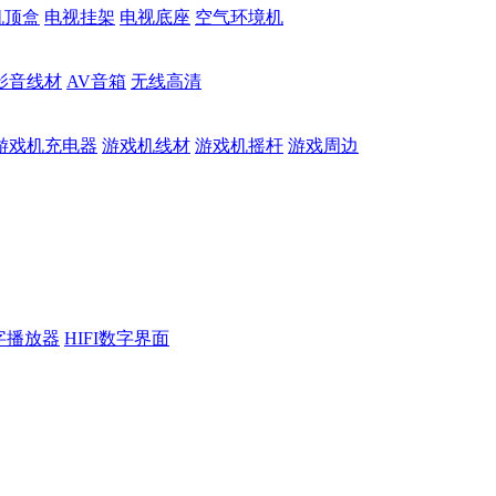
机顶盒
电视挂架
电视底座
空气环境机
影音线材
AV音箱
无线高清
游戏机充电器
游戏机线材
游戏机摇杆
游戏周边
数字播放器
HIFI数字界面