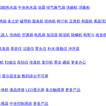
阳能热水器
中央热水器
浴霸
排气换气扇
洗碗机
消毒柜
烤箱
多士炉
破壁机
面条机
绞肉机
榨汁机
豆浆机
和面机
果蔬清
机器人
洗地机
空调扇
电风扇
加湿器
除湿机
除螨机
电熨斗
收音
美发器
美容仪
洁面仪
黑头仪
补水/蒸脸仪
冲牙器
机
扫描仪
高拍仪
传真机
复印机
墨盒
硒鼓
更多办公
架
显示器支架
数码讲台手写屏
一体机
液晶拼接
LED显示屏
多点触摸屏
更多产品
监视器
中央控制系统
更多产品