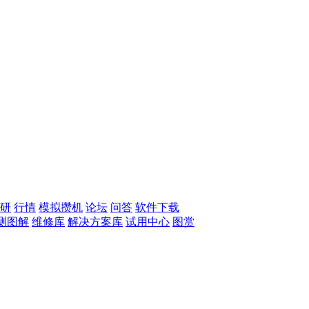
研
行情
模拟攒机
论坛
问答
软件下载
测图解
维修库
解决方案库
试用中心
图赏