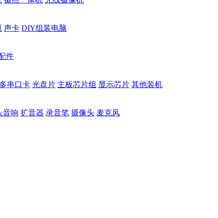
驱
声卡
DIY组装电脑
配件
多串口卡
光盘片
主板芯片组
显示芯片
其他装机
头音响
扩音器
录音笔
摄像头
麦克风