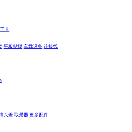
工具
架
平板贴膜
车载设备
连接线
合
镜头盖
取景器
更多配件