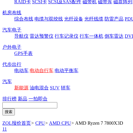
RAID卡
SCSI卡
SCSI及SAS配件
磁带机
磁带库
磁盘阵列
机房布线
综合布线
电缆与双绞线
光纤设备
光纤线缆
防雷产品
P
汽车电子
导航仪
雷达预警仪
行车记录仪
行车一体机
倒车雷达
DV
户外电子
GPS手表
代步出行
电动车
电动自行车
电动平衡车
汽车
新能源
油电混合
SUV
轿车
排行榜
新品
一拍即合
ZOL报价首页
>
CPU
>
AMD CPU
>
AMD Ryzen 7 7800X3D
11