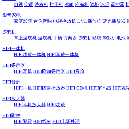
电视
空调
洗衣机
烘干机
冰箱
冷冻柜
酒柜
冰吧
遥控器
影音家电
家庭影院
迷你音响
电视播放机
DVD播放机
蓝光播放器
游戏机
掌上游戏机
游戏机
手柄
方向盘
游戏机贴膜
游戏机电池
HIFI一体机
HIFI功放一体机
HIFI耳放一体机
HIFI扬声器
HIFI耳机
HIFI附加扬声器
HIFI音箱
HIFI音源
HIFI手机
HIFI随身播放器
HIFI CD机
HIFI解码器
HIFI
HIFI放大器
HIFI耳机放大器
HIFI功放
HIFI附件
HIFI避震
HIFI线材
HIFI电源处理