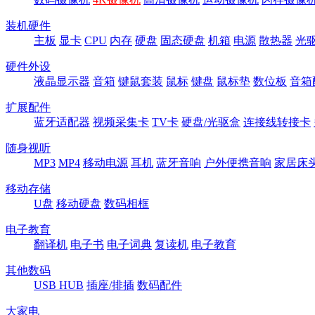
装机硬件
主板
显卡
CPU
内存
硬盘
固态硬盘
机箱
电源
散热器
光
硬件外设
液晶显示器
音箱
键鼠套装
鼠标
键盘
鼠标垫
数位板
音箱
扩展配件
蓝牙适配器
视频采集卡
TV卡
硬盘/光驱盒
连接线转接卡
随身视听
MP3
MP4
移动电源
耳机
蓝牙音响
户外便携音响
家居床
移动存储
U盘
移动硬盘
数码相框
电子教育
翻译机
电子书
电子词典
复读机
电子教育
其他数码
USB HUB
插座/排插
数码配件
大家电