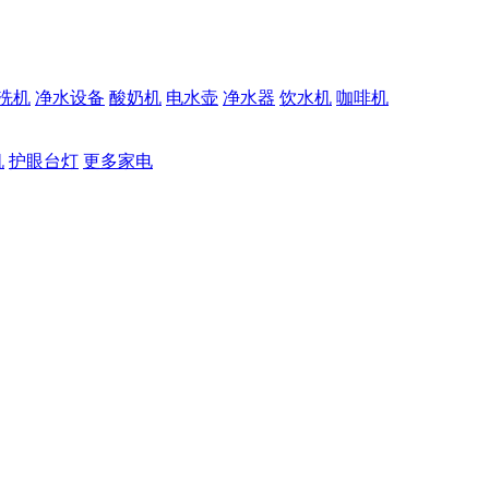
洗机
净水设备
酸奶机
电水壶
净水器
饮水机
咖啡机
机
护眼台灯
更多家电