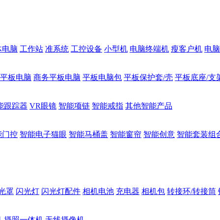
体电脑
工作站
准系统
工控设备
小型机
电脑终端机
瘦客户机
电脑
1平板电脑
商务平板电脑
平板电脑包
平板保护套/壳
平板底座/支
能跟踪器
VR眼镜
智能项链
智能戒指
其他智能产品
能门控
智能电子猫眼
智能马桶盖
智能窗帘
智能创意
智能套装组
光罩
闪光灯
闪光灯配件
相机电池
充电器
相机包
转接环/转接筒
机
摄照一体机
无线摄像机