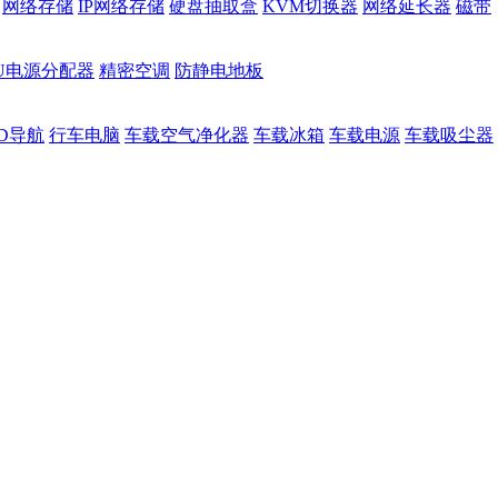
网络存储
IP网络存储
硬盘抽取盒
KVM切换器
网络延长器
磁带
DU电源分配器
精密空调
防静电地板
D导航
行车电脑
车载空气净化器
车载冰箱
车载电源
车载吸尘器