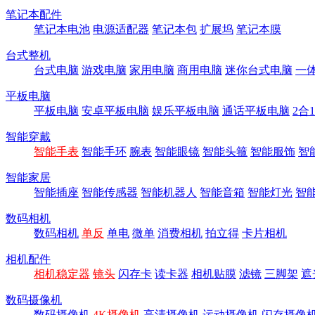
笔记本配件
笔记本电池
电源适配器
笔记本包
扩展坞
笔记本膜
台式整机
台式电脑
游戏电脑
家用电脑
商用电脑
迷你台式电脑
一
平板电脑
平板电脑
安卓平板电脑
娱乐平板电脑
通话平板电脑
2合
智能穿戴
智能手表
智能手环
腕表
智能眼镜
智能头箍
智能服饰
智
智能家居
智能插座
智能传感器
智能机器人
智能音箱
智能灯光
智
数码相机
数码相机
单反
单电
微单
消费相机
拍立得
卡片相机
相机配件
相机稳定器
镜头
闪存卡
读卡器
相机贴膜
滤镜
三脚架
遮
数码摄像机
数码摄像机
4K摄像机
高清摄像机
运动摄像机
闪存摄像