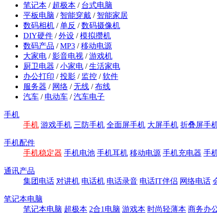
笔记本
/
超极本
/
台式电脑
平板电脑
/
智能穿戴
/
智能家居
数码相机
/
单反
/
数码摄像机
DIY硬件
/
外设
/
模拟攒机
数码产品
/
MP3
/
移动电源
大家电
/
影音电视
/
游戏机
厨卫电器
/
小家电
/
生活家电
办公打印
/
投影
/
监控
/
软件
服务器
/
网络
/
无线
/
布线
汽车
/
电动车
/
汽车电子
手机
手机
游戏手机
三防手机
全面屏手机
大屏手机
折叠屏手
手机配件
手机稳定器
手机电池
手机耳机
移动电源
手机充电器
手
通讯产品
集团电话
对讲机
电话机
电话录音
电话IT伴侣
网络电话
笔记本电脑
笔记本电脑
超极本
2合1电脑
游戏本
时尚轻薄本
商务办