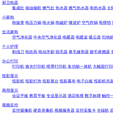
厨卫电器
集成灶
抽油烟机
燃气灶
热水器
燃气热水器
电热水器
太
小家电
电饭煲
电压力锅
电火锅
电磁炉
微波炉
空气炸锅
电饼铛
生活家电
空气净化器
中央空气净化器
电暖器
电暖桌
吸尘器
扫地
个人护理
剃须刀
电吹风
电动牙刷
脱毛器
鼻毛修剪器
睫毛卷翘器
办公打印
打印机
激光打印机
喷墨打印机
多功能一体机
大幅面打印
投影显示
投影机
投影灯泡
投影展台
投影幕布
电子白板
投影机吊
商用显示
会议平板
教育平板
专业显示器
酒店电视
数字标牌
触控
视频监控
监控摄像机
硬盘录像机
视频服务器
监控采集卡
光端机