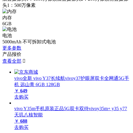
头1：500万像素
内存
6GB
电池
5000mAh 不可拆卸式电池
更多参数
产品报价
查看全部

vivo全新 vivo Y37长续航vivoy37护眼屏双卡全网通5G手
机 远山青 6GB 128GB
￥
649
去购买
vivo Y35m手机原装正品5G双卡双待vivoy35m+ y35 y77
天玑八核智能
￥
688
去购买