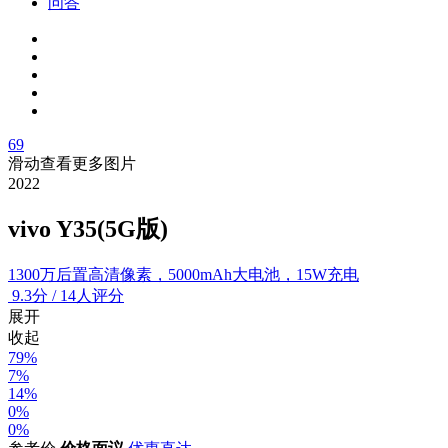
问答
69
滑动查看更多图片
2022
vivo Y35(5G版)
1300万后置高清像素，5000mAh大电池，15W充电
9.3
分
/
14人评分
展开
收起
79%
7%
14%
0%
0%