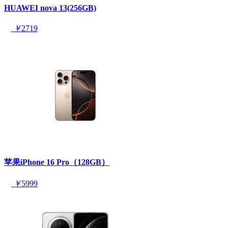
HUAWEI nova 13(256GB)
￥
2719
苹果iPhone 16 Pro（128GB）
￥
5999