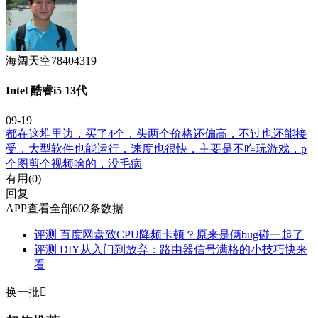
海阔天空78404319
Intel 酷睿i5 13代
09-19
都在这堆里边，买了4个，头两个价格还偏高，不过也还能接
受，大型软件也能运行，速度也很快，主要是不咋玩游戏，p
个图剪个视频啥的，没毛病
有用(
0
)
回复
APP查看全部602条数据
评测
百度网盘致CPU降频卡顿？原来是俩bug碰一起了
评测
DIY从入门到放弃：路由器信号满格的小技巧快来
看
换一批
