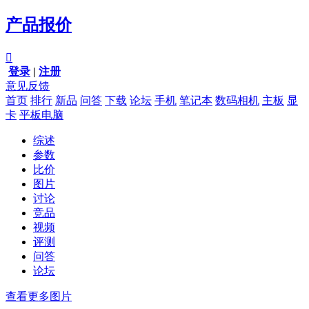
产品报价

登录
|
注册
意见反馈
首页
排行
新品
问答
下载
论坛
手机
笔记本
数码相机
主板
显
卡
平板电脑
综述
参数
比价
图片
讨论
竞品
视频
评测
问答
论坛
查看更多图片