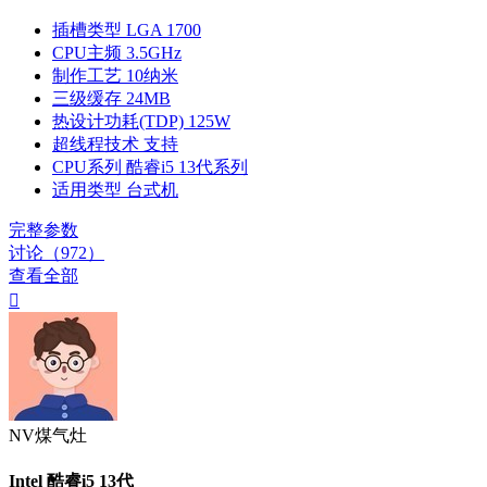
插槽类型
LGA 1700
CPU主频
3.5GHz
制作工艺
10纳米
三级缓存
24MB
热设计功耗(TDP)
125W
超线程技术
支持
CPU系列
酷睿i5 13代系列
适用类型
台式机
完整参数
讨论（972）
查看全部

NV煤气灶
Intel 酷睿i5 13代