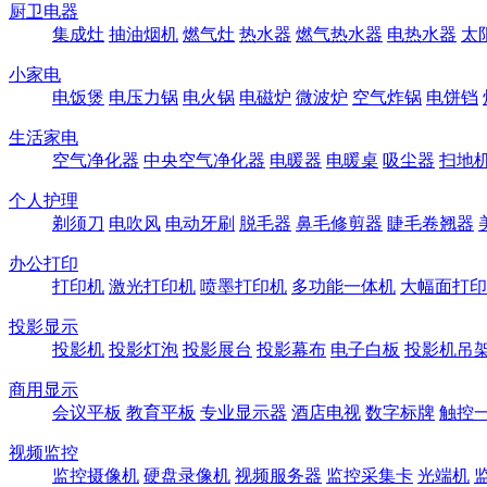
厨卫电器
集成灶
抽油烟机
燃气灶
热水器
燃气热水器
电热水器
太
小家电
电饭煲
电压力锅
电火锅
电磁炉
微波炉
空气炸锅
电饼铛
生活家电
空气净化器
中央空气净化器
电暖器
电暖桌
吸尘器
扫地
个人护理
剃须刀
电吹风
电动牙刷
脱毛器
鼻毛修剪器
睫毛卷翘器
办公打印
打印机
激光打印机
喷墨打印机
多功能一体机
大幅面打印
投影显示
投影机
投影灯泡
投影展台
投影幕布
电子白板
投影机吊
商用显示
会议平板
教育平板
专业显示器
酒店电视
数字标牌
触控
视频监控
监控摄像机
硬盘录像机
视频服务器
监控采集卡
光端机