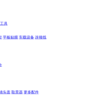
工具
架
平板贴膜
车载设备
连接线
合
镜头盖
取景器
更多配件