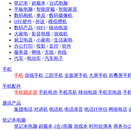
笔记本
/
超极本
/
台式电脑
平板电脑
/
智能穿戴
/
智能家居
数码相机
/
单反
/
数码摄像机
DIY硬件
/
外设
/
模拟攒机
数码产品
/
MP3
/
移动电源
大家电
/
影音电视
/
游戏机
厨卫电器
/
小家电
/
生活家电
办公打印
/
投影
/
监控
/
软件
服务器
/
网络
/
无线
/
布线
汽车
/
电动车
/
汽车电子
手机
手机
游戏手机
三防手机
全面屏手机
大屏手机
折叠屏手
手机配件
手机稳定器
手机电池
手机耳机
移动电源
手机充电器
手
通讯产品
集团电话
对讲机
电话机
电话录音
电话IT伴侣
网络电话
笔记本电脑
笔记本电脑
超极本
2合1电脑
游戏本
时尚轻薄本
商务办