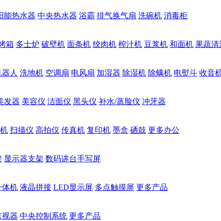
阳能热水器
中央热水器
浴霸
排气换气扇
洗碗机
消毒柜
烤箱
多士炉
破壁机
面条机
绞肉机
榨汁机
豆浆机
和面机
果蔬清
机器人
洗地机
空调扇
电风扇
加湿器
除湿机
除螨机
电熨斗
收音
美发器
美容仪
洁面仪
黑头仪
补水/蒸脸仪
冲牙器
机
扫描仪
高拍仪
传真机
复印机
墨盒
硒鼓
更多办公
架
显示器支架
数码讲台手写屏
一体机
液晶拼接
LED显示屏
多点触摸屏
更多产品
监视器
中央控制系统
更多产品