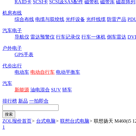
RAID卡
SCSI卡
SCSI及SAS配件
磁带机
磁带库
磁盘阵列
机房布线
综合布线
电缆与双绞线
光纤设备
光纤线缆
防雷产品
P
汽车电子
导航仪
雷达预警仪
行车记录仪
行车一体机
倒车雷达
DV
户外电子
GPS手表
代步出行
电动车
电动自行车
电动平衡车
汽车
新能源
油电混合
SUV
轿车
排行榜
新品
一拍即合
ZOL报价首页
>
台式电脑
>
联想台式电脑
>
联想扬天 M460(i5 12
1