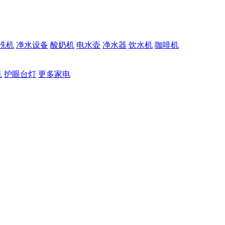
洗机
净水设备
酸奶机
电水壶
净水器
饮水机
咖啡机
机
护眼台灯
更多家电