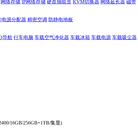
网络存储
IP网络存储
硬盘抽取盒
KVM切换器
网络延长器
磁带
DU电源分配器
精密空调
防静电地板
D导航
行车电脑
车载空气净化器
车载冰箱
车载电源
车载吸尘器
400/16GB/256GB+1TB/集显)