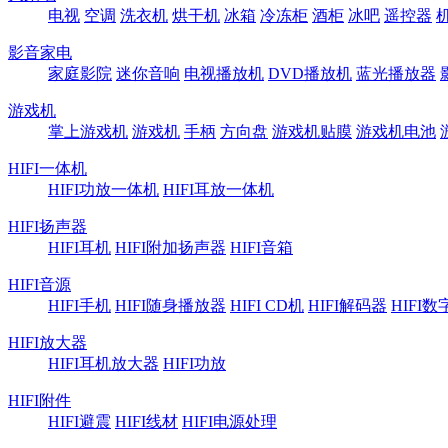
电视
空调
洗衣机
烘干机
冰箱
冷冻柜
酒柜
冰吧
遥控器
影音家电
家庭影院
迷你音响
电视播放机
DVD播放机
蓝光播放器
游戏机
掌上游戏机
游戏机
手柄
方向盘
游戏机贴膜
游戏机电池
HIFI一体机
HIFI功放一体机
HIFI耳放一体机
HIFI扬声器
HIFI耳机
HIFI附加扬声器
HIFI音箱
HIFI音源
HIFI手机
HIFI随身播放器
HIFI CD机
HIFI解码器
HIFI
HIFI放大器
HIFI耳机放大器
HIFI功放
HIFI附件
HIFI避震
HIFI线材
HIFI电源处理