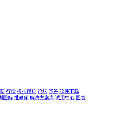
研
行情
模拟攒机
论坛
问答
软件下载
测图解
维修库
解决方案库
试用中心
图赏