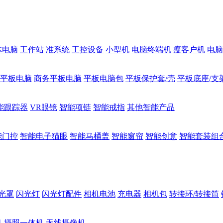
体电脑
工作站
准系统
工控设备
小型机
电脑终端机
瘦客户机
电脑
1平板电脑
商务平板电脑
平板电脑包
平板保护套/壳
平板底座/支
能跟踪器
VR眼镜
智能项链
智能戒指
其他智能产品
能门控
智能电子猫眼
智能马桶盖
智能窗帘
智能创意
智能套装组
光罩
闪光灯
闪光灯配件
相机电池
充电器
相机包
转接环/转接筒
机
摄照一体机
无线摄像机