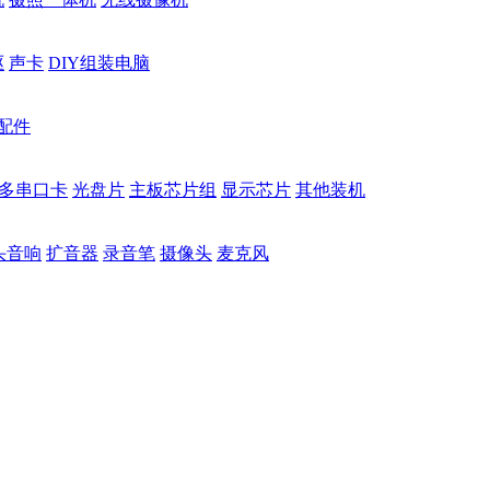
驱
声卡
DIY组装电脑
配件
多串口卡
光盘片
主板芯片组
显示芯片
其他装机
头音响
扩音器
录音笔
摄像头
麦克风