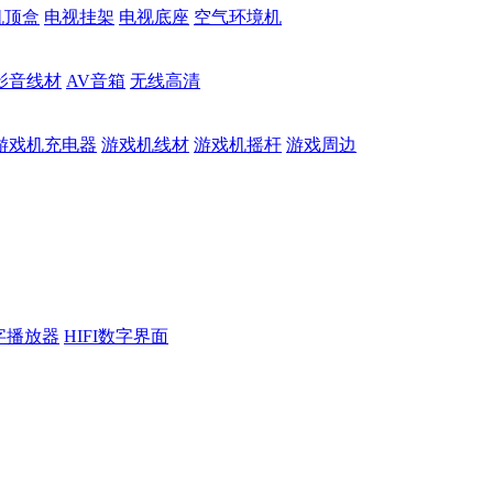
机顶盒
电视挂架
电视底座
空气环境机
影音线材
AV音箱
无线高清
游戏机充电器
游戏机线材
游戏机摇杆
游戏周边
数字播放器
HIFI数字界面