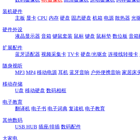
装机硬件
主板
显卡
CPU
内存
硬盘
固态硬盘
机箱
电源
散热器
光
硬件外设
液晶显示器
音箱
键鼠套装
鼠标
键盘
鼠标垫
数位板
音箱
扩展配件
蓝牙适配器
视频采集卡
TV卡
硬盘/光驱盒
连接线转接卡
随身视听
MP3
MP4
移动电源
耳机
蓝牙音响
户外便携音响
家居床
移动存储
U盘
移动硬盘
数码相框
电子教育
翻译机
电子书
电子词典
复读机
电子教育
其他数码
USB HUB
插座/排插
数码配件
大家电