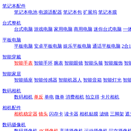
笔记本配件
笔记本电池
电源适配器
笔记本包
扩展坞
笔记本膜
台式整机
台式电脑
游戏电脑
家用电脑
商用电脑
迷你台式电脑
一
平板电脑
平板电脑
安卓平板电脑
娱乐平板电脑
通话平板电脑
2合
智能穿戴
智能手表
智能手环
腕表
智能眼镜
智能头箍
智能服饰
智
智能家居
智能插座
智能传感器
智能机器人
智能音箱
智能灯光
智
数码相机
数码相机
单反
单电
微单
消费相机
拍立得
卡片相机
相机配件
相机稳定器
镜头
闪存卡
读卡器
相机贴膜
滤镜
三脚架
遮
数码摄像机
数码摄像机
4K摄像机
高清摄像机
运动摄像机
闪存摄像