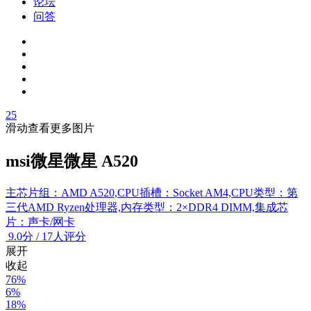
论坛
问答
25
滑动查看更多图片
msi微星微星 A520
主芯片组：AMD A520,CPU插槽：Socket AM4,CPU类型：第
三代AMD Ryzen处理器,内存类型：2×DDR4 DIMM,集成芯
片：声卡/网卡
9.0
分
/
17人评分
展开
收起
76%
6%
18%