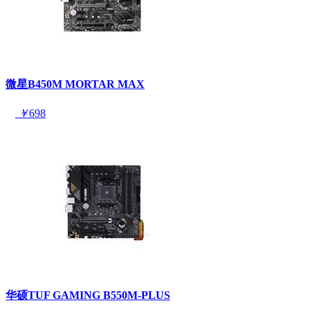
微星B450M MORTAR MAX
￥
698
华硕TUF GAMING B550M-PLUS