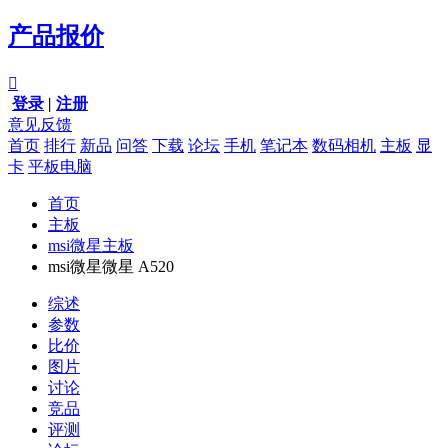
产品报价

登录
|
注册
意见反馈
首页
排行
新品
问答
下载
论坛
手机
笔记本
数码相机
主板
显
卡
平板电脑
首页
主板
msi微星主板
msi微星微星 A520
综述
参数
比价
图片
讨论
竞品
评测