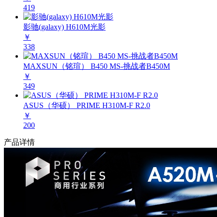
419
影驰(galaxy) H610M光影
￥
338
MAXSUN（铭瑄） B450 MS-挑战者B450M
￥
349
ASUS（华硕） PRIME H310M-F R2.0
￥
200
产品详情