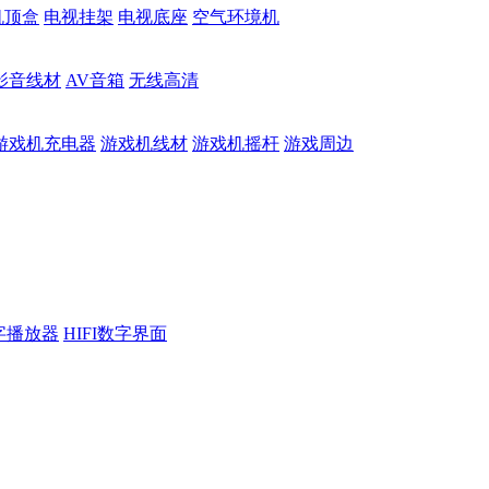
机顶盒
电视挂架
电视底座
空气环境机
影音线材
AV音箱
无线高清
游戏机充电器
游戏机线材
游戏机摇杆
游戏周边
数字播放器
HIFI数字界面