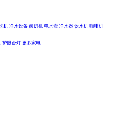
洗机
净水设备
酸奶机
电水壶
净水器
饮水机
咖啡机
机
护眼台灯
更多家电