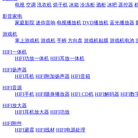
电视
空调
洗衣机
烘干机
冰箱
冷冻柜
酒柜
冰吧
遥控器
影音家电
家庭影院
迷你音响
电视播放机
DVD播放机
蓝光播放器
游戏机
掌上游戏机
游戏机
手柄
方向盘
游戏机贴膜
游戏机电池
HIFI一体机
HIFI功放一体机
HIFI耳放一体机
HIFI扬声器
HIFI耳机
HIFI附加扬声器
HIFI音箱
HIFI音源
HIFI手机
HIFI随身播放器
HIFI CD机
HIFI解码器
HIFI
HIFI放大器
HIFI耳机放大器
HIFI功放
HIFI附件
HIFI避震
HIFI线材
HIFI电源处理