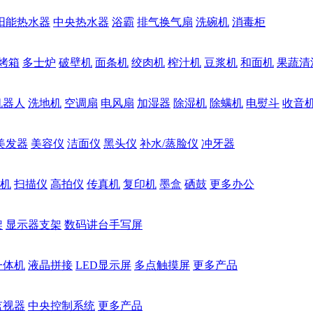
阳能热水器
中央热水器
浴霸
排气换气扇
洗碗机
消毒柜
烤箱
多士炉
破壁机
面条机
绞肉机
榨汁机
豆浆机
和面机
果蔬清
机器人
洗地机
空调扇
电风扇
加湿器
除湿机
除螨机
电熨斗
收音
美发器
美容仪
洁面仪
黑头仪
补水/蒸脸仪
冲牙器
机
扫描仪
高拍仪
传真机
复印机
墨盒
硒鼓
更多办公
架
显示器支架
数码讲台手写屏
一体机
液晶拼接
LED显示屏
多点触摸屏
更多产品
监视器
中央控制系统
更多产品