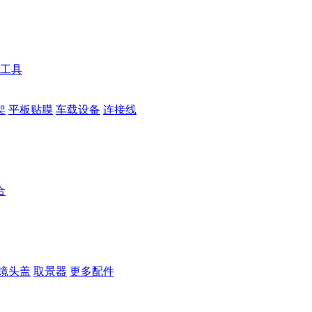
工具
架
平板贴膜
车载设备
连接线
合
镜头盖
取景器
更多配件