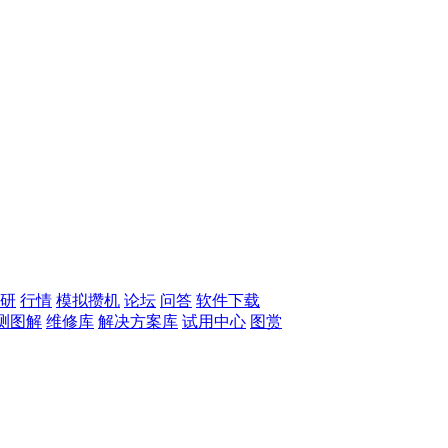
研
行情
模拟攒机
论坛
问答
软件下载
测图解
维修库
解决方案库
试用中心
图赏