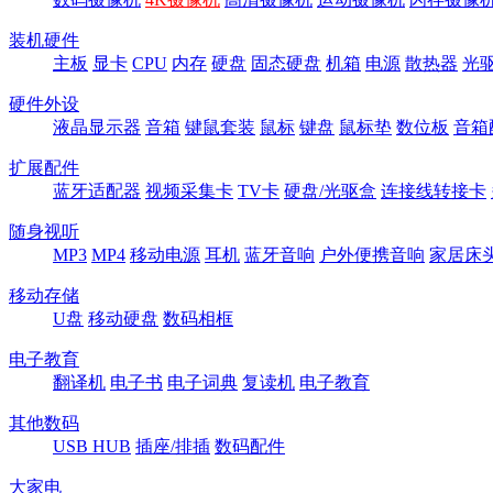
装机硬件
主板
显卡
CPU
内存
硬盘
固态硬盘
机箱
电源
散热器
光
硬件外设
液晶显示器
音箱
键鼠套装
鼠标
键盘
鼠标垫
数位板
音箱
扩展配件
蓝牙适配器
视频采集卡
TV卡
硬盘/光驱盒
连接线转接卡
随身视听
MP3
MP4
移动电源
耳机
蓝牙音响
户外便携音响
家居床
移动存储
U盘
移动硬盘
数码相框
电子教育
翻译机
电子书
电子词典
复读机
电子教育
其他数码
USB HUB
插座/排插
数码配件
大家电