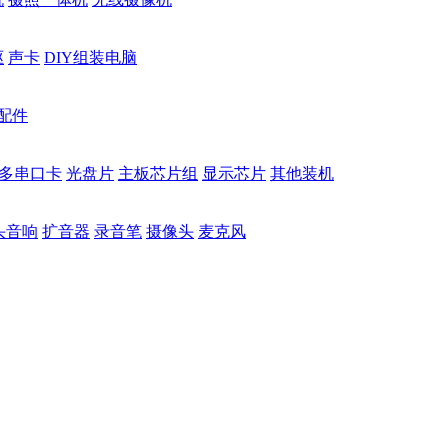
驱
声卡
DIY组装电脑
配件
多串口卡
光盘片
主板芯片组
显示芯片
其他装机
头音响
扩音器
录音笔
摄像头
麦克风