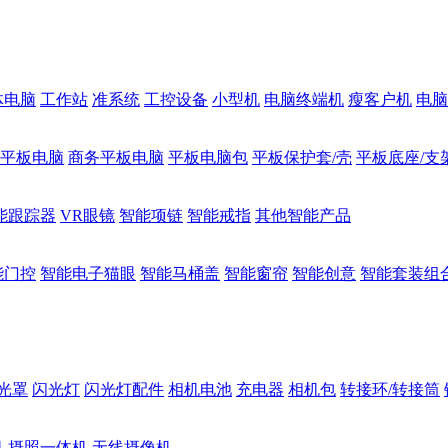
体电脑
工作站
准系统
工控设备
小型机
电脑终端机
瘦客户机
电脑
1平板电脑
商务平板电脑
平板电脑包
平板保护套/壳
平板底座/支
能跟踪器
VR眼镜
智能项链
智能戒指
其他智能产品
能门控
智能电子猫眼
智能马桶盖
智能窗帘
智能创意
智能套装组
光罩
闪光灯
闪光灯配件
相机电池
充电器
相机包
转接环/转接筒
机
摄照一体机
无线摄像机