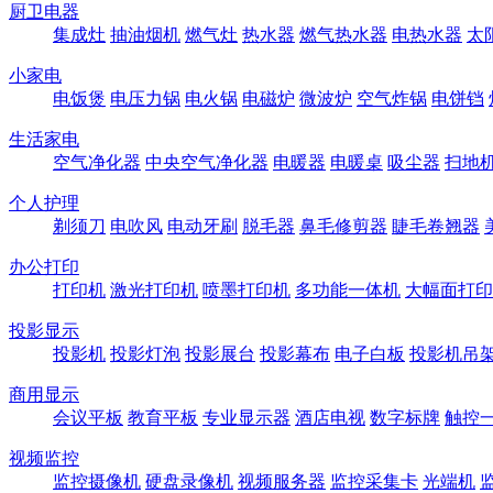
厨卫电器
集成灶
抽油烟机
燃气灶
热水器
燃气热水器
电热水器
太
小家电
电饭煲
电压力锅
电火锅
电磁炉
微波炉
空气炸锅
电饼铛
生活家电
空气净化器
中央空气净化器
电暖器
电暖桌
吸尘器
扫地
个人护理
剃须刀
电吹风
电动牙刷
脱毛器
鼻毛修剪器
睫毛卷翘器
办公打印
打印机
激光打印机
喷墨打印机
多功能一体机
大幅面打印
投影显示
投影机
投影灯泡
投影展台
投影幕布
电子白板
投影机吊
商用显示
会议平板
教育平板
专业显示器
酒店电视
数字标牌
触控
视频监控
监控摄像机
硬盘录像机
视频服务器
监控采集卡
光端机