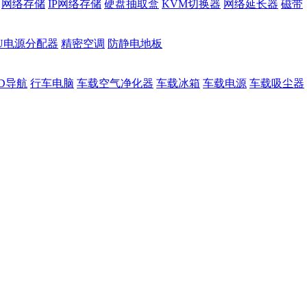
网络存储
IP网络存储
硬盘抽取盒
KVM切换器
网络延长器
磁带
DU电源分配器
精密空调
防静电地板
D导航
行车电脑
车载空气净化器
车载冰箱
车载电源
车载吸尘器