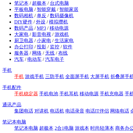
笔记本
/
超极本
/
台式电脑
平板电脑
/
智能穿戴
/
智能家居
数码相机
/
单反
/
数码摄像机
DIY硬件
/
外设
/
模拟攒机
数码产品
/
MP3
/
移动电源
大家电
/
影音电视
/
游戏机
厨卫电器
/
小家电
/
生活家电
办公打印
/
投影
/
监控
/
软件
服务器
/
网络
/
无线
/
布线
汽车
/
电动车
/
汽车电子
手机
手机
游戏手机
三防手机
全面屏手机
大屏手机
折叠屏手
手机配件
手机稳定器
手机电池
手机耳机
移动电源
手机充电器
手
通讯产品
集团电话
对讲机
电话机
电话录音
电话IT伴侣
网络电话
笔记本电脑
笔记本电脑
超极本
2合1电脑
游戏本
时尚轻薄本
商务办