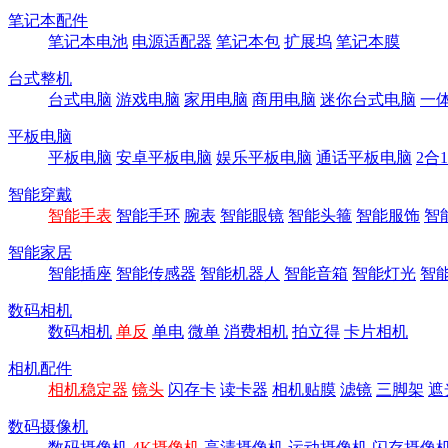
笔记本配件
笔记本电池
电源适配器
笔记本包
扩展坞
笔记本膜
台式整机
台式电脑
游戏电脑
家用电脑
商用电脑
迷你台式电脑
一
平板电脑
平板电脑
安卓平板电脑
娱乐平板电脑
通话平板电脑
2合
智能穿戴
智能手表
智能手环
腕表
智能眼镜
智能头箍
智能服饰
智
智能家居
智能插座
智能传感器
智能机器人
智能音箱
智能灯光
智
数码相机
数码相机
单反
单电
微单
消费相机
拍立得
卡片相机
相机配件
相机稳定器
镜头
闪存卡
读卡器
相机贴膜
滤镜
三脚架
遮
数码摄像机
数码摄像机
4K摄像机
高清摄像机
运动摄像机
闪存摄像