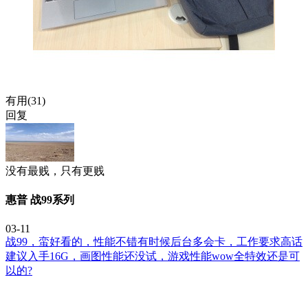
有用(
31
)
回复
没有最贱，只有更贱
惠普 战99系列
03-11
战99，蛮好看的，性能不错有时候后台多会卡，工作要求高话
建议入手16G，画图性能还没试，游戏性能wow全特效还是可
以的?