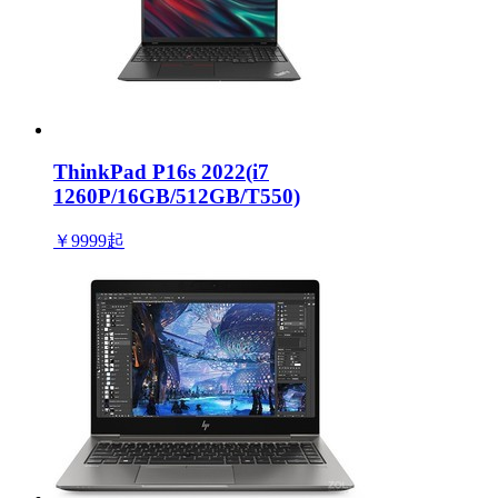
ThinkPad P16s 2022(i7
1260P/16GB/512GB/T550)
￥9999
起