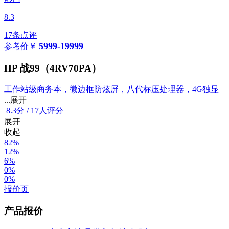
8.3
17条点评
5999-19999
参考价
￥
HP 战99（4RV70PA）
工作站级商务本，微边框防炫屏，八代标压处理器，4G独显
...展开
8.3
分
/
17人评分
展开
收起
82%
12%
6%
0%
0%
报价页
产品报价