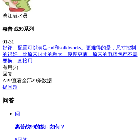
漓江潜水员
惠普 战99系列
01-31
好评。配置可以满足cad和solidworks。更难得的是，尺寸控制
的很好，比原来14寸的稍大，厚度更薄，原来的电脑包都不需
要换。直接用
有用(
3
)
回复
APP查看全部29条数据
提问题
问答
问
惠普战99的接口如何？
5回答