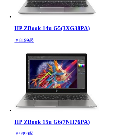
HP ZBook 14u G5(3XG38PA)
￥8199
起
HP ZBook 15u G6(7NH76PA)
￥9999
起