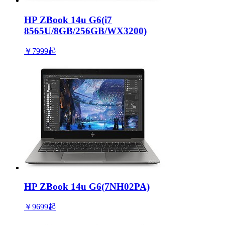
HP ZBook 14u G6(i7
8565U/8GB/256GB/WX3200)
￥7999
起
HP ZBook 14u G6(7NH02PA)
￥9699
起