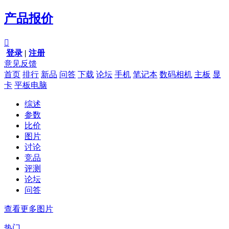
产品报价

登录
|
注册
意见反馈
首页
排行
新品
问答
下载
论坛
手机
笔记本
数码相机
主板
显
卡
平板电脑
综述
参数
比价
图片
讨论
竞品
评测
论坛
问答
查看更多图片
热门