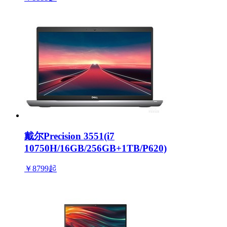
戴尔Precision 3551(i7
10750H/16GB/256GB+1TB/P620)
￥8799
起