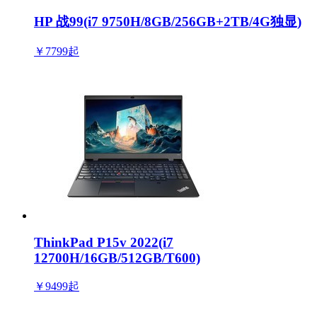
HP 战99(i7 9750H/8GB/256GB+2TB/4G独显)
￥7799
起
ThinkPad P15v 2022(i7
12700H/16GB/512GB/T600)
￥9499
起