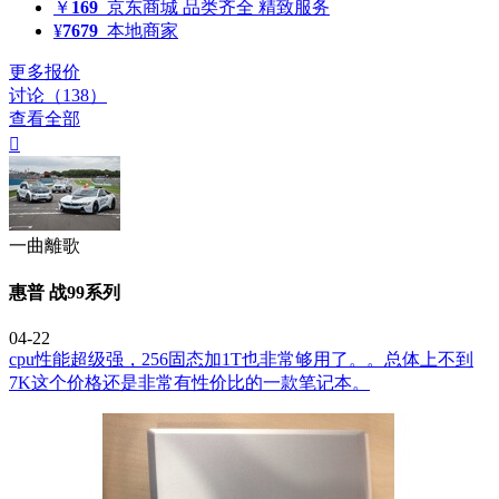
￥
169
京东商城
品类齐全 精致服务
¥
7679
本地商家
更多报价
讨论（138）
查看全部

一曲離歌
惠普 战99系列
04-22
cpu性能超级强，256固态加1T也非常够用了。。总体上不到
7K这个价格还是非常有性价比的一款笔记本。