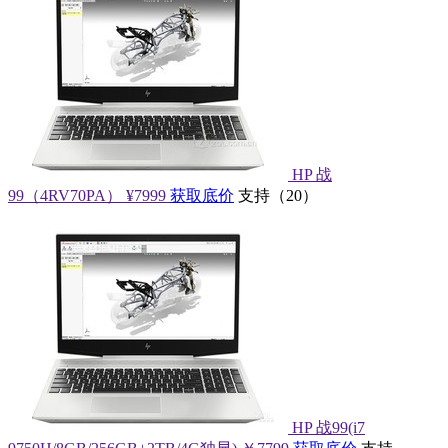
HP 战
99（4RV70PA）
¥7999
获取底价
支持
（
20
）
HP 战99(i7