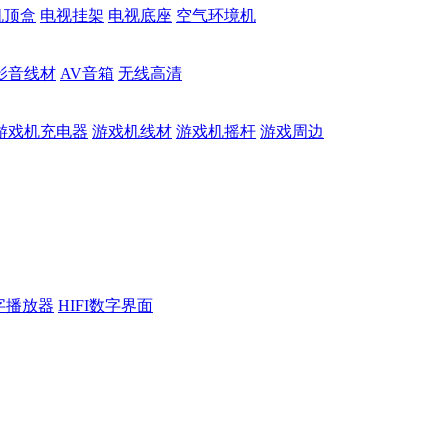
机顶盒
电视挂架
电视底座
空气环境机
影音线材
AV音箱
无线高清
游戏机充电器
游戏机线材
游戏机摇杆
游戏周边
数字播放器
HIFI数字界面