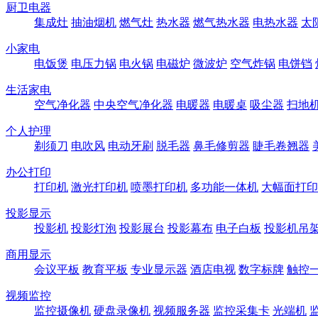
厨卫电器
集成灶
抽油烟机
燃气灶
热水器
燃气热水器
电热水器
太
小家电
电饭煲
电压力锅
电火锅
电磁炉
微波炉
空气炸锅
电饼铛
生活家电
空气净化器
中央空气净化器
电暖器
电暖桌
吸尘器
扫地
个人护理
剃须刀
电吹风
电动牙刷
脱毛器
鼻毛修剪器
睫毛卷翘器
办公打印
打印机
激光打印机
喷墨打印机
多功能一体机
大幅面打印
投影显示
投影机
投影灯泡
投影展台
投影幕布
电子白板
投影机吊
商用显示
会议平板
教育平板
专业显示器
酒店电视
数字标牌
触控
视频监控
监控摄像机
硬盘录像机
视频服务器
监控采集卡
光端机