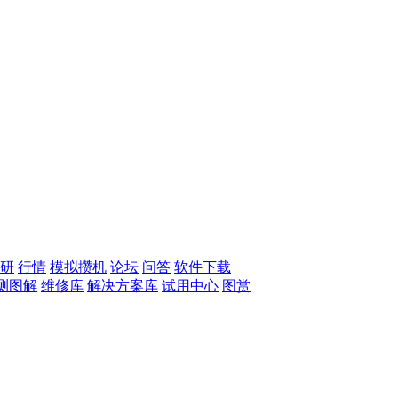
研
行情
模拟攒机
论坛
问答
软件下载
测图解
维修库
解决方案库
试用中心
图赏