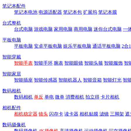
笔记本配件
笔记本电池
电源适配器
笔记本包
扩展坞
笔记本膜
台式整机
台式电脑
游戏电脑
家用电脑
商用电脑
迷你台式电脑
一
平板电脑
平板电脑
安卓平板电脑
娱乐平板电脑
通话平板电脑
2合
智能穿戴
智能手表
智能手环
腕表
智能眼镜
智能头箍
智能服饰
智
智能家居
智能插座
智能传感器
智能机器人
智能音箱
智能灯光
智
数码相机
数码相机
单反
单电
微单
消费相机
拍立得
卡片相机
相机配件
相机稳定器
镜头
闪存卡
读卡器
相机贴膜
滤镜
三脚架
遮
数码摄像机
数码摄像机
4K摄像机
高清摄像机
运动摄像机
闪存摄像