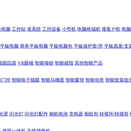
体电脑
工作站
准系统
工控设备
小型机
电脑终端机
瘦客户机
电脑
1平板电脑
商务平板电脑
平板电脑包
平板保护套/壳
平板底座/支
能跟踪器
VR眼镜
智能项链
智能戒指
其他智能产品
能门控
智能电子猫眼
智能马桶盖
智能窗帘
智能创意
智能套装组
光罩
闪光灯
闪光灯配件
相机电池
充电器
相机包
转接环/转接筒
机
摄照一体机
无线摄像机