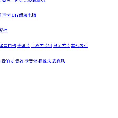
驱
声卡
DIY组装电脑
配件
多串口卡
光盘片
主板芯片组
显示芯片
其他装机
头音响
扩音器
录音笔
摄像头
麦克风