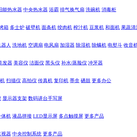
阳能热水器
中央热水器
浴霸
排气换气扇
洗碗机
消毒柜
烤箱
多士炉
破壁机
面条机
绞肉机
榨汁机
豆浆机
和面机
果蔬清
机器人
洗地机
空调扇
电风扇
加湿器
除湿机
除螨机
电熨斗
收音
美发器
美容仪
洁面仪
黑头仪
补水/蒸脸仪
冲牙器
机
扫描仪
高拍仪
传真机
复印机
墨盒
硒鼓
更多办公
架
显示器支架
数码讲台手写屏
一体机
液晶拼接
LED显示屏
多点触摸屏
更多产品
监视器
中央控制系统
更多产品