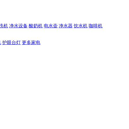
洗机
净水设备
酸奶机
电水壶
净水器
饮水机
咖啡机
机
护眼台灯
更多家电