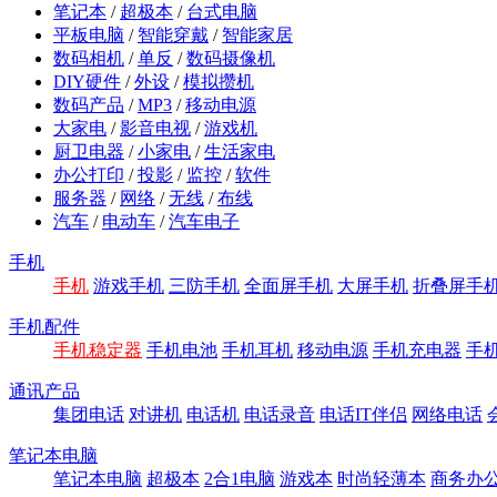
笔记本
/
超极本
/
台式电脑
平板电脑
/
智能穿戴
/
智能家居
数码相机
/
单反
/
数码摄像机
DIY硬件
/
外设
/
模拟攒机
数码产品
/
MP3
/
移动电源
大家电
/
影音电视
/
游戏机
厨卫电器
/
小家电
/
生活家电
办公打印
/
投影
/
监控
/
软件
服务器
/
网络
/
无线
/
布线
汽车
/
电动车
/
汽车电子
手机
手机
游戏手机
三防手机
全面屏手机
大屏手机
折叠屏手
手机配件
手机稳定器
手机电池
手机耳机
移动电源
手机充电器
手
通讯产品
集团电话
对讲机
电话机
电话录音
电话IT伴侣
网络电话
笔记本电脑
笔记本电脑
超极本
2合1电脑
游戏本
时尚轻薄本
商务办