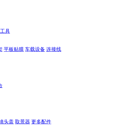
工具
架
平板贴膜
车载设备
连接线
合
镜头盖
取景器
更多配件