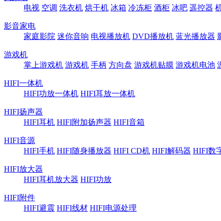
电视
空调
洗衣机
烘干机
冰箱
冷冻柜
酒柜
冰吧
遥控器
影音家电
家庭影院
迷你音响
电视播放机
DVD播放机
蓝光播放器
游戏机
掌上游戏机
游戏机
手柄
方向盘
游戏机贴膜
游戏机电池
HIFI一体机
HIFI功放一体机
HIFI耳放一体机
HIFI扬声器
HIFI耳机
HIFI附加扬声器
HIFI音箱
HIFI音源
HIFI手机
HIFI随身播放器
HIFI CD机
HIFI解码器
HIFI
HIFI放大器
HIFI耳机放大器
HIFI功放
HIFI附件
HIFI避震
HIFI线材
HIFI电源处理