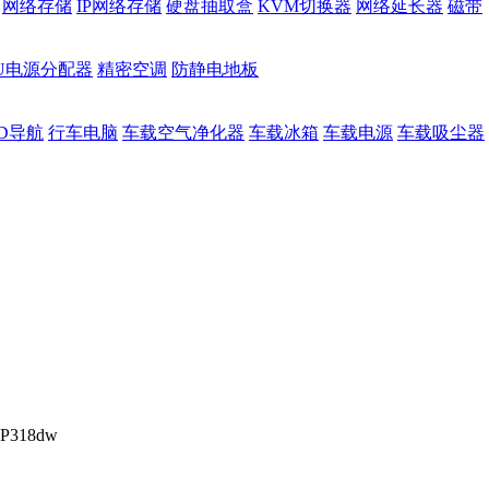
网络存储
IP网络存储
硬盘抽取盒
KVM切换器
网络延长器
磁带
DU电源分配器
精密空调
防静电地板
D导航
行车电脑
车载空气净化器
车载冰箱
车载电源
车载吸尘器
318dw