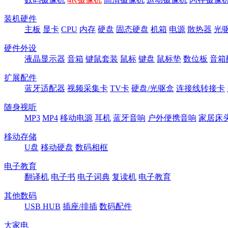
装机硬件
主板
显卡
CPU
内存
硬盘
固态硬盘
机箱
电源
散热器
光
硬件外设
液晶显示器
音箱
键鼠套装
鼠标
键盘
鼠标垫
数位板
音箱
扩展配件
蓝牙适配器
视频采集卡
TV卡
硬盘/光驱盒
连接线转接卡
随身视听
MP3
MP4
移动电源
耳机
蓝牙音响
户外便携音响
家居床
移动存储
U盘
移动硬盘
数码相框
电子教育
翻译机
电子书
电子词典
复读机
电子教育
其他数码
USB HUB
插座/排插
数码配件
大家电