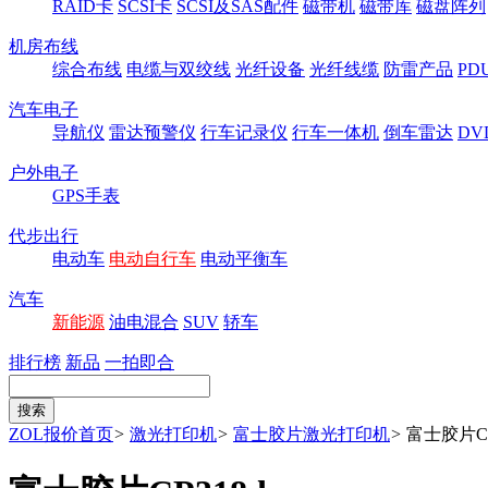
RAID卡
SCSI卡
SCSI及SAS配件
磁带机
磁带库
磁盘阵列
机房布线
综合布线
电缆与双绞线
光纤设备
光纤线缆
防雷产品
P
汽车电子
导航仪
雷达预警仪
行车记录仪
行车一体机
倒车雷达
DV
户外电子
GPS手表
代步出行
电动车
电动自行车
电动平衡车
汽车
新能源
油电混合
SUV
轿车
排行榜
新品
一拍即合
ZOL报价首页
>
激光打印机
>
富士胶片激光打印机
>
富士胶片CP