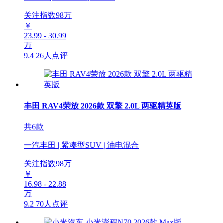
关注指数
98
万
￥
23.99 - 30.99
万
9.4
26人点评
丰田 RAV4荣放 2026款 双擎 2.0L 两驱精英版
共6款
一汽丰田 | 紧凑型SUV | 油电混合
关注指数
98
万
￥
16.98 - 22.88
万
9.2
70人点评