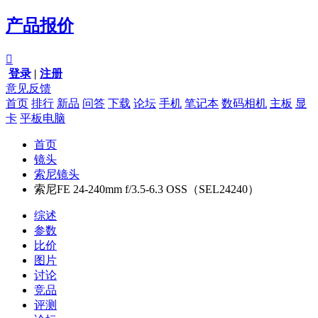
产品报价

登录
|
注册
意见反馈
首页
排行
新品
问答
下载
论坛
手机
笔记本
数码相机
主板
显
卡
平板电脑
首页
镜头
索尼镜头
索尼FE 24-240mm f/3.5-6.3 OSS（SEL24240）
综述
参数
比价
图片
讨论
竞品
评测