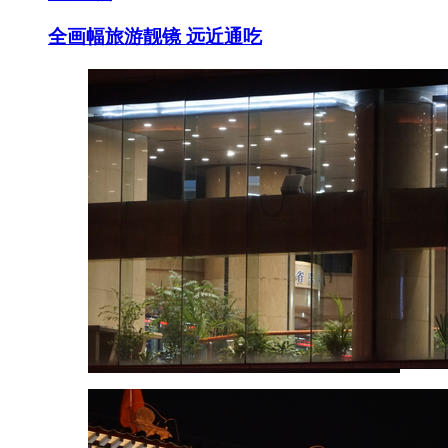
全画幅旅游靓镜 远近通吃