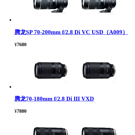
腾龙SP 70-200mm f/2.8 Di VC USD（A009）
¥
7680
腾龙70-180mm f/2.8 Di III VXD
¥
7880