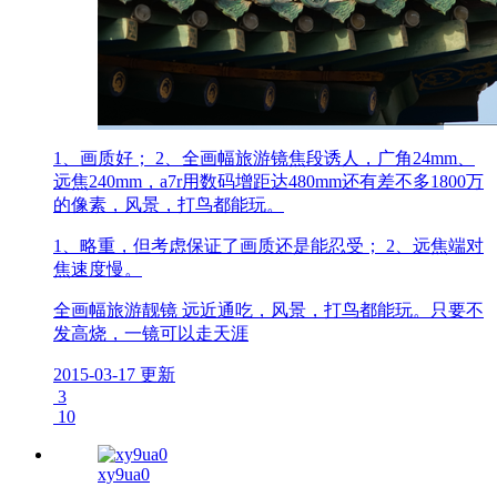
1、画质好； 2、全画幅旅游镜焦段诱人，广角24mm、
远焦240mm，a7r用数码增距达480mm还有差不多1800万
的像素，风景，打鸟都能玩。
1、略重，但考虑保证了画质还是能忍受； 2、远焦端对
焦速度慢。
全画幅旅游靓镜 远近通吃，风景，打鸟都能玩。只要不
发高烧，一镜可以走天涯
2015-03-17 更新
3
10
xy9ua0