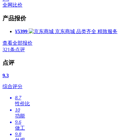
全网比价
产品报价
¥
5399
京东商城
品类齐全 精致服务
查看全部报价
321
条点评
点评
9.3
综合评分
8.7
性价比
10
功能
9.6
做工
9.8