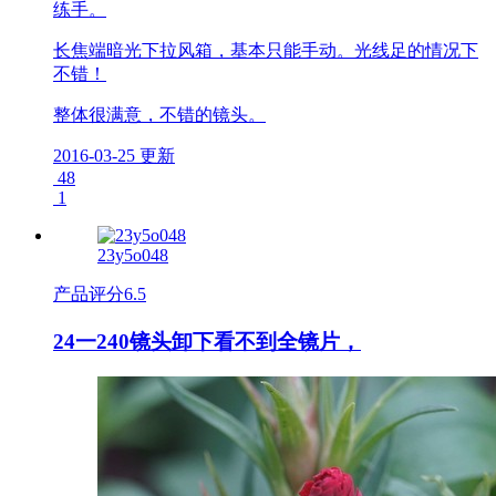
练手。
长焦端暗光下拉风箱，基本只能手动。光线足的情况下
不错！
整体很满意，不错的镜头。
2016-03-25 更新
48
1
23y5o048
产品评分
6.5
24一240镜头卸下看不到全镜片，