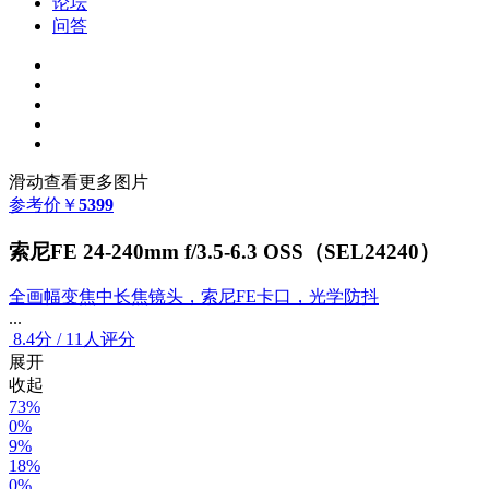
论坛
问答
滑动查看更多图片
参考价
￥
5399
索尼FE 24-240mm f/3.5-6.3 OSS（SEL24240）
全画幅变焦中长焦镜头，索尼FE卡口，光学防抖
...
8.4
分
/
11人评分
展开
收起
73%
0%
9%
18%
0%