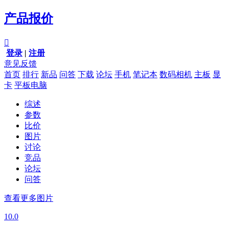
产品报价

登录
|
注册
意见反馈
首页
排行
新品
问答
下载
论坛
手机
笔记本
数码相机
主板
显
卡
平板电脑
综述
参数
比价
图片
讨论
竞品
论坛
问答
查看更多图片
10.0