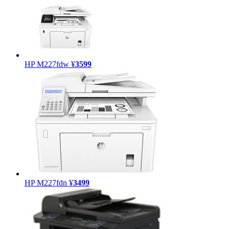
HP M227fdw
¥
3599
HP M227fdn
¥
3499