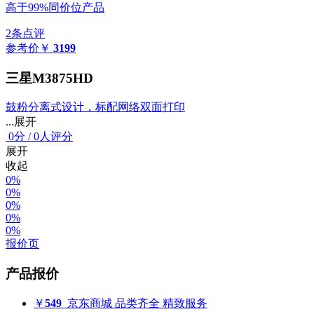
高于99%同价位产品
2条点评
参考价
￥
3199
三星M3875HD
鼓粉分离式设计，标配网络双面打印
...展开
0
分
/
0人评分
展开
收起
0%
0%
0%
0%
0%
报价页
产品报价
￥
549
京东商城
品类齐全 精致服务