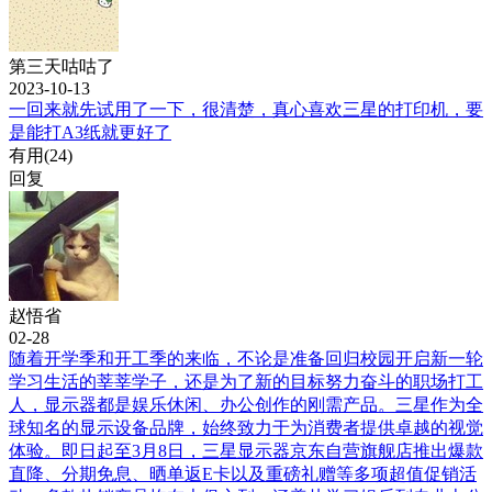
第三天咕咕了
2023-10-13
一回来就先试用了一下，很清楚，真心喜欢三星的打印机，要
是能打A3纸就更好了
有用(
24
)
回复
赵悟省
02-28
随着开学季和开工季的来临，不论是准备回归校园开启新一轮
学习生活的莘莘学子，还是为了新的目标努力奋斗的职场打工
人，显示器都是娱乐休闲、办公创作的刚需产品。三星作为全
球知名的显示设备品牌，始终致力于为消费者提供卓越的视觉
体验。即日起至3月8日，三星显示器京东自营旗舰店推出爆款
直降、分期免息、晒单返E卡以及重磅礼赠等多项超值促销活