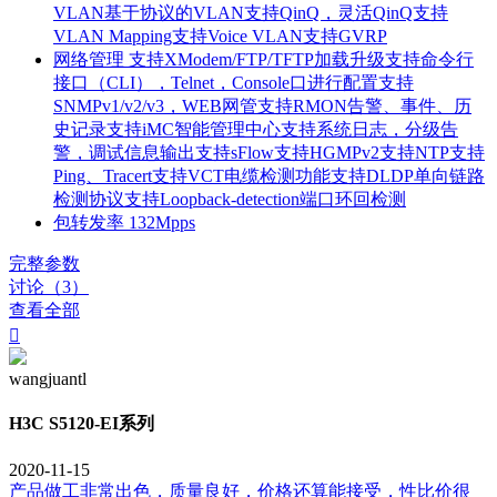
VLAN基于协议的VLAN支持QinQ，灵活QinQ支持
VLAN Mapping支持Voice VLAN支持GVRP
网络管理
支持XModem/FTP/TFTP加载升级支持命令行
接口（CLI），Telnet，Console口进行配置支持
SNMPv1/v2/v3，WEB网管支持RMON告警、事件、历
史记录支持iMC智能管理中心支持系统日志，分级告
警，调试信息输出支持sFlow支持HGMPv2支持NTP支持
Ping、Tracert支持VCT电缆检测功能支持DLDP单向链路
检测协议支持Loopback-detection端口环回检测
包转发率
132Mpps
完整参数
讨论（3）
查看全部

wangjuantl
H3C S5120-EI系列
2020-11-15
产品做工非常出色，质量良好，价格还算能接受，性比价很