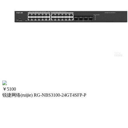
￥
5100
锐捷网络(ruijie) RG-NBS3100-24GT4SFP-P