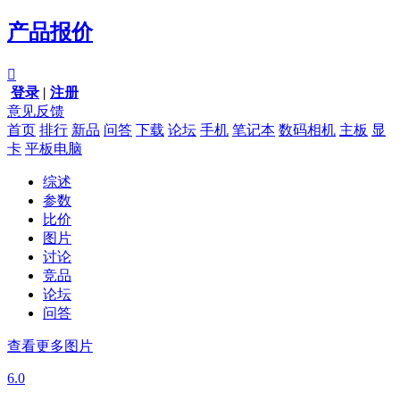
产品报价

登录
|
注册
意见反馈
首页
排行
新品
问答
下载
论坛
手机
笔记本
数码相机
主板
显
卡
平板电脑
综述
参数
比价
图片
讨论
竞品
论坛
问答
查看更多图片
6.0