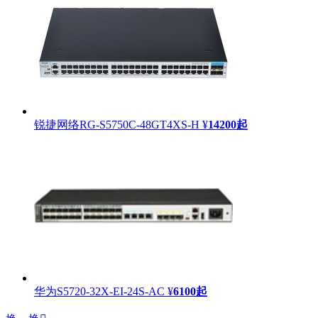
锐捷网络RG-S5750C-48GT4XS-H
¥
14200
起
华为S5720-32X-EI-24S-AC
¥
6100
起