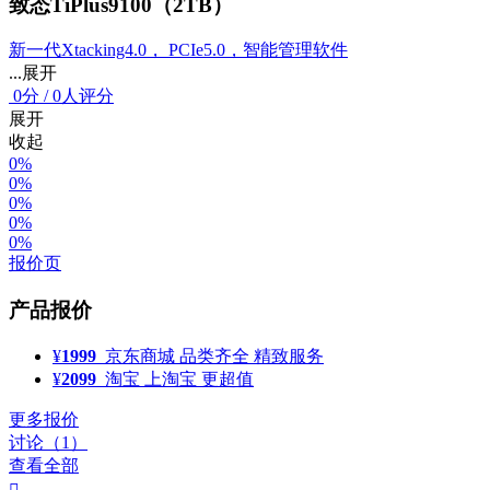
致态TiPlus9100（2TB）
新一代Xtacking4.0， PCIe5.0，智能管理软件
...展开
0
分
/
0人评分
展开
收起
0%
0%
0%
0%
0%
报价页
产品报价
¥
1999
京东商城
品类齐全 精致服务
¥
2099
淘宝
上淘宝 更超值
更多报价
讨论（1）
查看全部