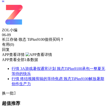

ZOL小编
06-09
长江存储·致态 TiPlus9100值得买吗？
有用(
0
)
回复
APP查看详情
APP查看全部1条数据
行情
3A游戏暑假通宵计划 致态TiPlus9100承包一整夏无
等待的快乐
行情
终结视频剪辑的等待焦虑 致态TiPlus9100解放暑期
创作生产力
换一批

超值推荐