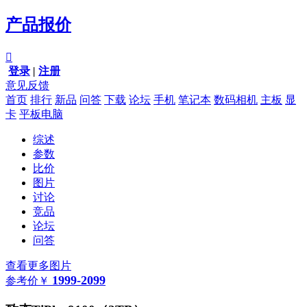
产品报价

登录
|
注册
意见反馈
首页
排行
新品
问答
下载
论坛
手机
笔记本
数码相机
主板
显
卡
平板电脑
综述
参数
比价
图片
讨论
竞品
论坛
问答
查看更多图片
1999-2099
参考价
￥