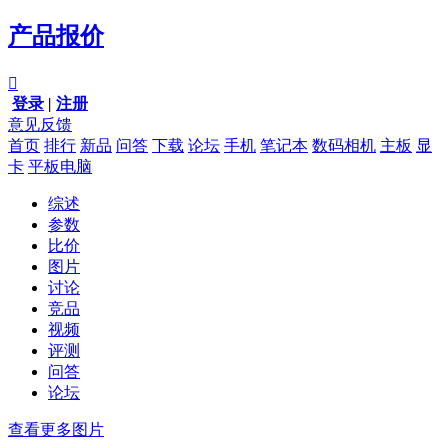
产品报价

登录
|
注册
意见反馈
首页
排行
新品
问答
下载
论坛
手机
笔记本
数码相机
主板
显
卡
平板电脑
综述
参数
比价
图片
讨论
竞品
视频
评测
问答
论坛
查看更多图片