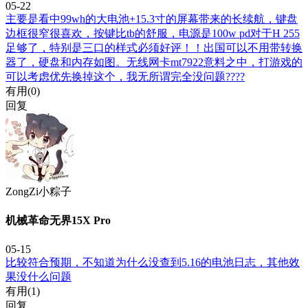
05-22
主要是看中99wh的大电池+15.3寸的屏幕带来的长续航，键盘
边框很窄很喜欢，按键比tb的舒服，电源是100w pd对于H 255
足够了，特别是三口的样式必须好评！！出国可以不用带转换
器了，硬盘和内存如图。无线网卡mt7922意料之中，打游戏的
可以考虑优先换掉这个，我无所谓完全没问题????
有用(
0
)
回复
ZongZi小粽子
机械革命无界15X Pro
05-15
比较符合预期，不知道为什么没查到5.16的电池日志，其他效
果没什么问题
有用(
1
)
回复