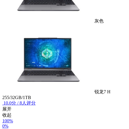
灰色
锐龙7 H
255/32GB/1TB
10.0
分
/
8人评分
展开
收起
100%
0%