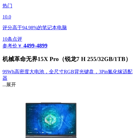
热门
10.0
评分高于94.98%的笔记本电脑
10条点评
4499-4899
参考价
￥
机械革命无界15X Pro（锐龙7 H 255/32GB/1TB）
99Wh高密度大电池，全尺寸RGB背光键盘，3Pin氮化镓适配
器
...展开