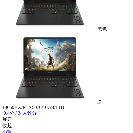
黑色
i7
14650HX/RTX5070/16GB/1TB
9.4
分
/
34人评分
展开
收起
85%