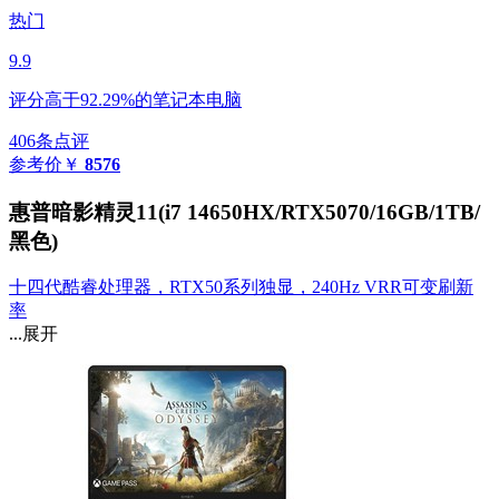
热门
9.9
评分高于92.29%的笔记本电脑
406条点评
参考价
￥
8576
惠普暗影精灵11(i7 14650HX/RTX5070/16GB/1TB/
黑色)
十四代酷睿处理器，RTX50系列独显，240Hz VRR可变刷新
率
...展开