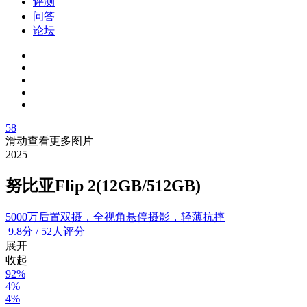
评测
问答
论坛
58
滑动查看更多图片
2025
努比亚Flip 2(12GB/512GB)
5000万后置双摄，全视角悬停摄影，轻薄抗摔
9.8
分
/
52人评分
展开
收起
92%
4%
4%