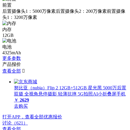
前置
后置摄像头1：5000万像素后置摄像头2：200万像素前置摄像
头1：3200万像素
内存
12GB
电池
4325mAh
更多参数
产品报价
查看全部

努比亚（nubia）Flip 2 12GB+512GB 星光黑 5000万后置
双摄 全视角悬停摄影 轻薄抗摔 5G拍照AI小折叠屏手机
￥
2629
去购买
打开APP，查看全部优惠报价
讨论（621）
查看全部