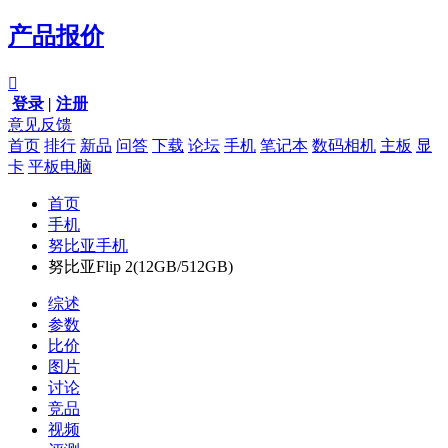
产品报价

登录
|
注册
意见反馈
首页
排行
新品
问答
下载
论坛
手机
笔记本
数码相机
主板
显
卡
平板电脑
首页
手机
努比亚手机
努比亚Flip 2(12GB/512GB)
综述
参数
比价
图片
讨论
竞品
视频