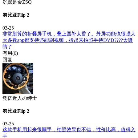
沉默是金ZSQ
努比亚Flip 2
03-25
非常划算的折叠屏手机，叠上国补太香了。外屏功能也很强大
大多数app都支持还能刷视频，折起来拍照手持DVD????太吸
睛了
有用(
0
)
回复
凭亿近人の绅士
努比亚Flip 2
03-25
这款手机用起来很顺手，拍照效果也不错，性价比高，值得入
手