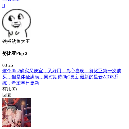

铁板鱿鱼大王
努比亚Flip 2
03-25
这个flip2确实又便宜，又好用，真心喜欢，努比亚第一次购
买，但是体验满满，同时期待flip2更新最新的星云AIOS系
统，希望早日更新
有用(
0
)
回复