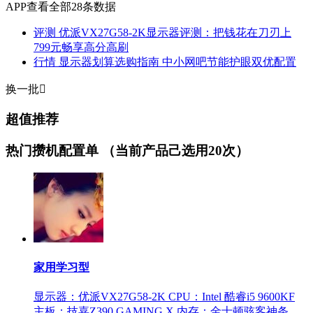
APP查看全部28条数据
评测
优派VX27G58-2K显示器评测：把钱花在刀刃上
799元畅享高分高刷
行情
显示器划算选购指南 中小网吧节能护眼双优配置
换一批

超值推荐
热门攒机配置单
（当前产品己选用20次）
家用学习型
显示器：优派VX27G58-2K
CPU：Intel 酷睿i5 9600KF
主板：技嘉Z390 GAMING X
内存：金士顿骇客神条