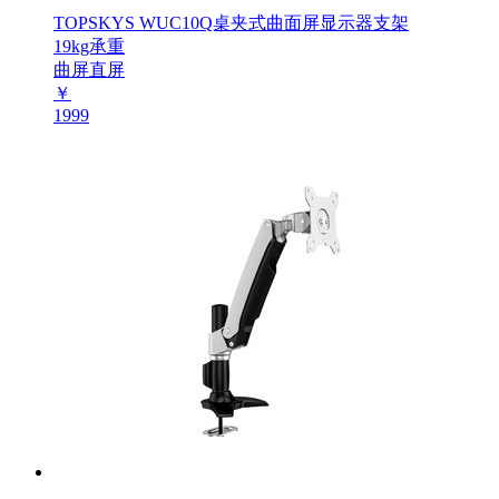
TOPSKYS WUC10Q桌夹式曲面屏显示器支架
19kg承重
曲屏直屏
￥
1999