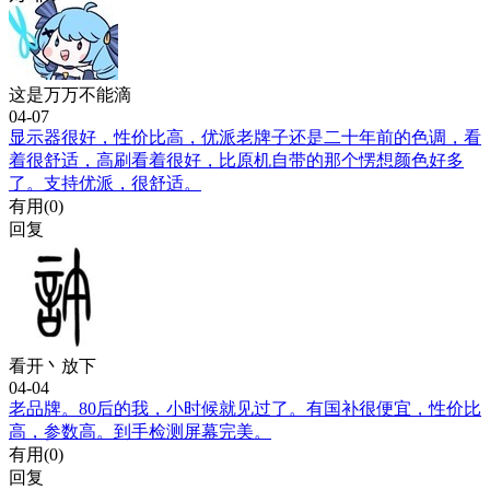
这是万万不能滴
04-07
显示器很好，性价比高，优派老牌子还是二十年前的色调，看
着很舒适，高刷看着很好，比原机自带的那个愣想颜色好多
了。支持优派，很舒适。
有用(
0
)
回复
看开丶放下
04-04
老品牌。80后的我，小时候就见过了。有国补很便宜，性价比
高，参数高。到手检测屏幕完美。
有用(
0
)
回复