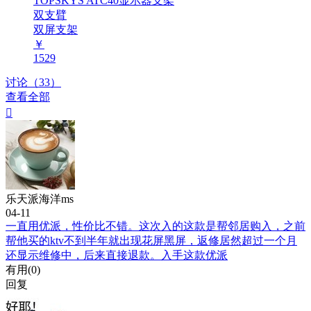
TOPSKYS ATC40显示器支架
双支臂
双屏支架
￥
1529
讨论（33）
查看全部

乐天派海洋ms
04-11
一直用优派，性价比不错。这次入的这款是帮邻居购入，之前
帮他买的ktv不到半年就出现花屏黑屏，返修居然超过一个月
还显示维修中，后来直接退款。入手这款优派
有用(
0
)
回复