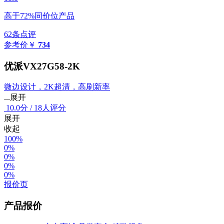
高于72%同价位产品
62条点评
参考价
￥
734
优派VX27G58-2K
微边设计，2K超清，高刷新率
...展开
10.0
分
/
18人评分
展开
收起
100%
0%
0%
0%
0%
报价页
产品报价