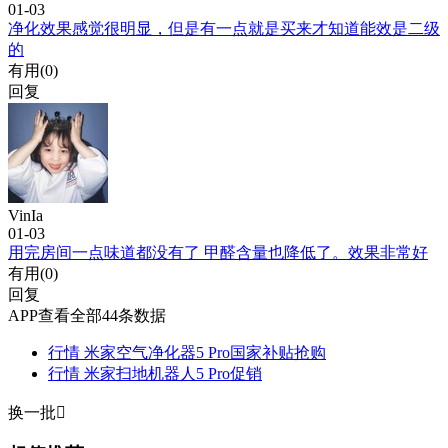
01-03
净化效果感觉很明显，但是有一点就是买来才知道能效是二级
的
有用(
0
)
回复
VinIa
01-03
用完房间一点味道都没有了 甲醛含量也降低了。效果非常好
有用(
0
)
回复
APP查看全部44条数据
行情
米家空气净化器5 Pro国家补贴抢购
行情
米家扫地机器人5 Pro促销
换一批
