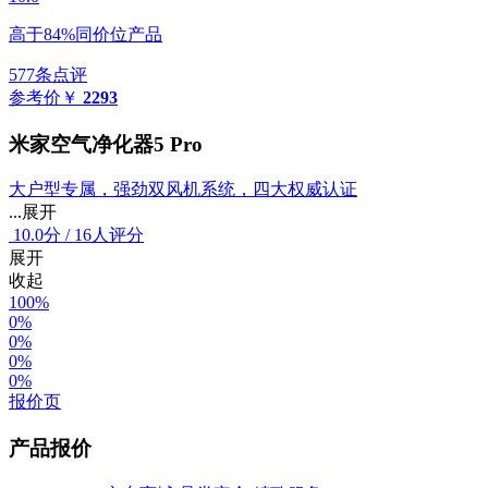
高于84%同价位产品
577条点评
参考价
￥
2293
米家空气净化器5 Pro
大户型专属，强劲双风机系统，四大权威认证
...展开
10.0
分
/
16人评分
展开
收起
100%
0%
0%
0%
0%
报价页
产品报价