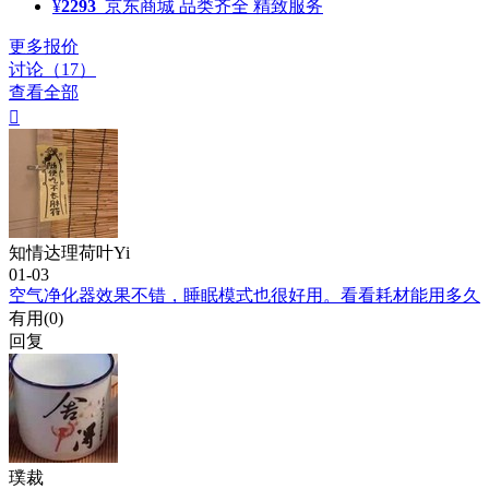
¥
2293
京东商城
品类齐全 精致服务
更多报价
讨论（17）
查看全部

知情达理荷叶Yi
01-03
空气净化器效果不错，睡眠模式也很好用。看看耗材能用多久
有用(
0
)
回复
璞裁