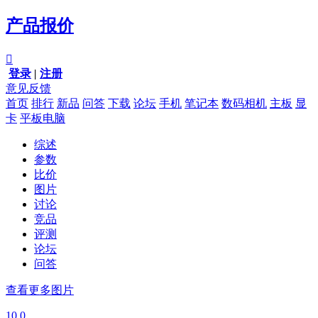
产品报价

登录
|
注册
意见反馈
首页
排行
新品
问答
下载
论坛
手机
笔记本
数码相机
主板
显
卡
平板电脑
综述
参数
比价
图片
讨论
竞品
评测
论坛
问答
查看更多图片
10.0