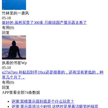
竹林里的一袭风
05-18
挺好的 虽然买贵了300多 只能说国产显示器太卷了
有用(
0
)
回复
执着的书签Wp
05-10
g27m7pro 补贴后到手19xx还是很香的，还有没有更低的，种
草几个月了，
有用(
0
)
回复
APP查看全部74条数据
评测
双模显示器到底是个什么玩意？
评测
显示器清洁小妙招 这绝对是屏幕洁癖党的福音