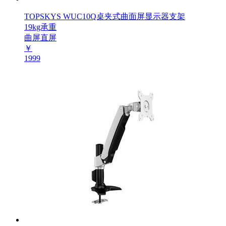
TOPSKYS WUC10Q桌夹式曲面屏显示器支架
19kg承重
曲屏直屏
￥
1999