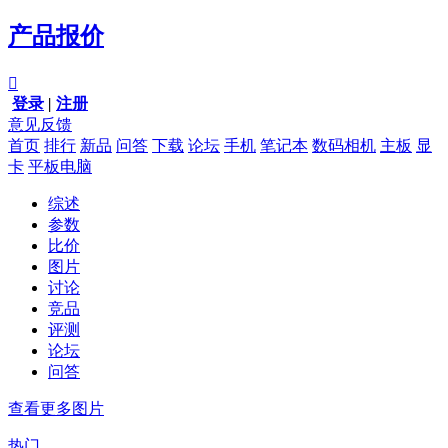
产品报价

登录
|
注册
意见反馈
首页
排行
新品
问答
下载
论坛
手机
笔记本
数码相机
主板
显
卡
平板电脑
综述
参数
比价
图片
讨论
竞品
评测
论坛
问答
查看更多图片
热门