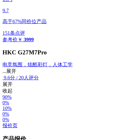
9.7
高于67%同价位产品
151条点评
参考价
￥
3999
HKC G27M7Pro
电竞氛围，炫酷彩灯，人体工学
...展开
9.6
分
/
20人评分
展开
收起
90%
0%
10%
0%
0%
报价页
产品报价