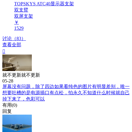
TOPSKYS ATC40显示器支架
双支臂
双屏支架
￥
1529
讨论（83）
查看全部

就不更新就不更新
05-28
屏幕没有问题，除了四边如果看纯色的图片有明显差别，唯一
想要吐槽的是电源插口有点松，怕永久不知道什么时候就自己
掉下来了，色彩可以
有用(
0
)
回复