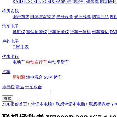
RAID卡
SCSI卡
SCSI及SAS配件
磁带机
磁带库
磁盘阵列
机房布线
综合布线
电缆与双绞线
光纤设备
光纤线缆
防雷产品
P
汽车电子
导航仪
雷达预警仪
行车记录仪
行车一体机
倒车雷达
DV
户外电子
GPS手表
代步出行
电动车
电动自行车
电动平衡车
汽车
新能源
油电混合
SUV
轿车
排行榜
新品
一拍即合
ZOL报价首页
>
笔记本电脑
>
联想笔记本电脑
>
联想拯救者 Y7000P