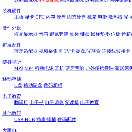
装机硬件
主板
显卡
CPU
内存
硬盘
固态硬盘
机箱
电源
散热器
光
硬件外设
液晶显示器
音箱
键鼠套装
鼠标
键盘
鼠标垫
数位板
音箱
扩展配件
蓝牙适配器
视频采集卡
TV卡
硬盘/光驱盒
连接线转接卡
随身视听
MP3
MP4
移动电源
耳机
蓝牙音响
户外便携音响
家居床
移动存储
U盘
移动硬盘
数码相框
电子教育
翻译机
电子书
电子词典
复读机
电子教育
其他数码
USB HUB
插座/排插
数码配件
大家电