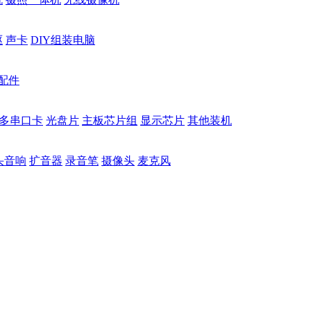
驱
声卡
DIY组装电脑
配件
多串口卡
光盘片
主板芯片组
显示芯片
其他装机
头音响
扩音器
录音笔
摄像头
麦克风