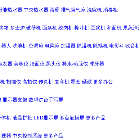
阳能热水器
中央热水器
浴霸
排气换气扇
洗碗机
消毒柜
烤箱
多士炉
破壁机
面条机
绞肉机
榨汁机
豆浆机
和面机
果蔬清
机器人
洗地机
空调扇
电风扇
加湿器
除湿机
除螨机
电熨斗
收音
美发器
美容仪
洁面仪
黑头仪
补水/蒸脸仪
冲牙器
机
扫描仪
高拍仪
传真机
复印机
墨盒
硒鼓
更多办公
架
显示器支架
数码讲台手写屏
一体机
液晶拼接
LED显示屏
多点触摸屏
更多产品
监视器
中央控制系统
更多产品