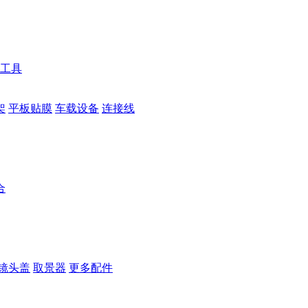
工具
架
平板贴膜
车载设备
连接线
合
镜头盖
取景器
更多配件