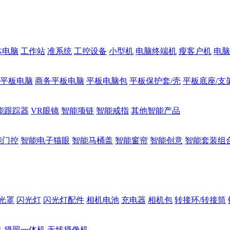
体电脑
工作站
准系统
工控设备
小型机
电脑终端机
瘦客户机
电脑
1平板电脑
商务平板电脑
平板电脑包
平板保护套/壳
平板底座/支
能跟踪器
VR眼镜
智能项链
智能戒指
其他智能产品
能门控
智能电子猫眼
智能马桶盖
智能窗帘
智能创意
智能套装组
光罩
闪光灯
闪光灯配件
相机电池
充电器
相机包
转接环/转接筒
机
摄照一体机
无线摄像机