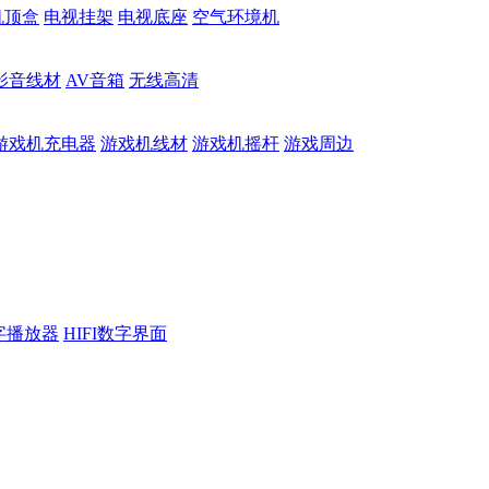
机顶盒
电视挂架
电视底座
空气环境机
影音线材
AV音箱
无线高清
游戏机充电器
游戏机线材
游戏机摇杆
游戏周边
数字播放器
HIFI数字界面