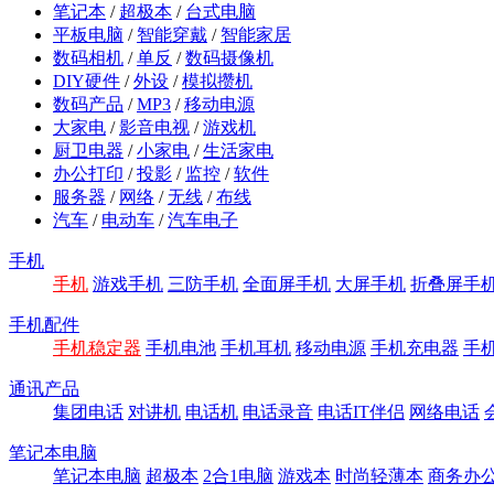
笔记本
/
超极本
/
台式电脑
平板电脑
/
智能穿戴
/
智能家居
数码相机
/
单反
/
数码摄像机
DIY硬件
/
外设
/
模拟攒机
数码产品
/
MP3
/
移动电源
大家电
/
影音电视
/
游戏机
厨卫电器
/
小家电
/
生活家电
办公打印
/
投影
/
监控
/
软件
服务器
/
网络
/
无线
/
布线
汽车
/
电动车
/
汽车电子
手机
手机
游戏手机
三防手机
全面屏手机
大屏手机
折叠屏手
手机配件
手机稳定器
手机电池
手机耳机
移动电源
手机充电器
手
通讯产品
集团电话
对讲机
电话机
电话录音
电话IT伴侣
网络电话
笔记本电脑
笔记本电脑
超极本
2合1电脑
游戏本
时尚轻薄本
商务办