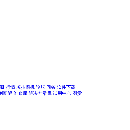
研
行情
模拟攒机
论坛
问答
软件下载
测图解
维修库
解决方案库
试用中心
图赏