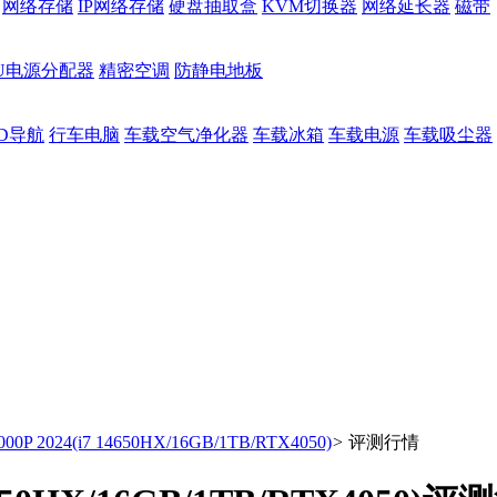
网络存储
IP网络存储
硬盘抽取盒
KVM切换器
网络延长器
磁带
DU电源分配器
精密空调
防静电地板
D导航
行车电脑
车载空气净化器
车载冰箱
车载电源
车载吸尘器
 2024(i7 14650HX/16GB/1TB/RTX4050)
>
评测行情