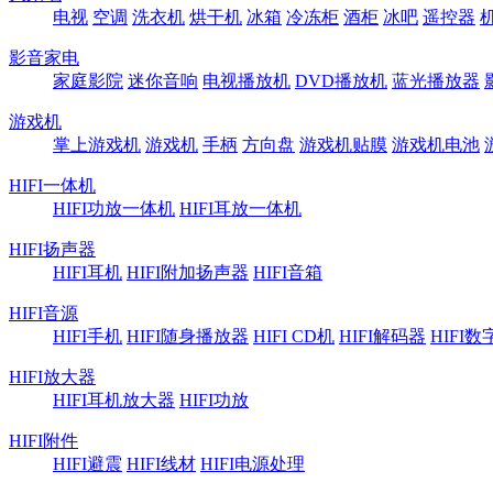
电视
空调
洗衣机
烘干机
冰箱
冷冻柜
酒柜
冰吧
遥控器
影音家电
家庭影院
迷你音响
电视播放机
DVD播放机
蓝光播放器
游戏机
掌上游戏机
游戏机
手柄
方向盘
游戏机贴膜
游戏机电池
HIFI一体机
HIFI功放一体机
HIFI耳放一体机
HIFI扬声器
HIFI耳机
HIFI附加扬声器
HIFI音箱
HIFI音源
HIFI手机
HIFI随身播放器
HIFI CD机
HIFI解码器
HIFI
HIFI放大器
HIFI耳机放大器
HIFI功放
HIFI附件
HIFI避震
HIFI线材
HIFI电源处理