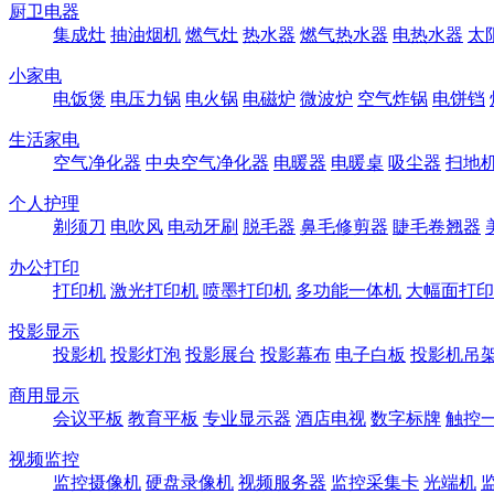
厨卫电器
集成灶
抽油烟机
燃气灶
热水器
燃气热水器
电热水器
太
小家电
电饭煲
电压力锅
电火锅
电磁炉
微波炉
空气炸锅
电饼铛
生活家电
空气净化器
中央空气净化器
电暖器
电暖桌
吸尘器
扫地
个人护理
剃须刀
电吹风
电动牙刷
脱毛器
鼻毛修剪器
睫毛卷翘器
办公打印
打印机
激光打印机
喷墨打印机
多功能一体机
大幅面打印
投影显示
投影机
投影灯泡
投影展台
投影幕布
电子白板
投影机吊
商用显示
会议平板
教育平板
专业显示器
酒店电视
数字标牌
触控
视频监控
监控摄像机
硬盘录像机
视频服务器
监控采集卡
光端机