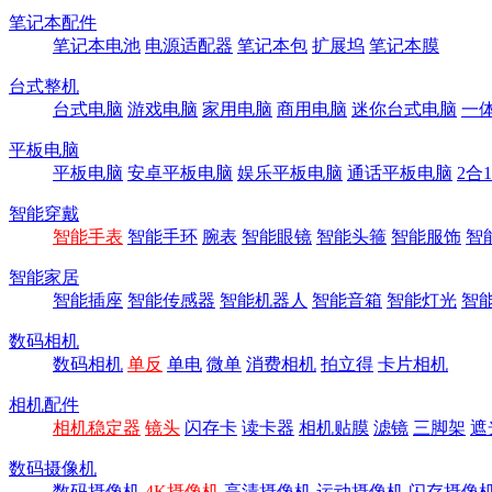
笔记本配件
笔记本电池
电源适配器
笔记本包
扩展坞
笔记本膜
台式整机
台式电脑
游戏电脑
家用电脑
商用电脑
迷你台式电脑
一
平板电脑
平板电脑
安卓平板电脑
娱乐平板电脑
通话平板电脑
2合
智能穿戴
智能手表
智能手环
腕表
智能眼镜
智能头箍
智能服饰
智
智能家居
智能插座
智能传感器
智能机器人
智能音箱
智能灯光
智
数码相机
数码相机
单反
单电
微单
消费相机
拍立得
卡片相机
相机配件
相机稳定器
镜头
闪存卡
读卡器
相机贴膜
滤镜
三脚架
遮
数码摄像机
数码摄像机
4K摄像机
高清摄像机
运动摄像机
闪存摄像