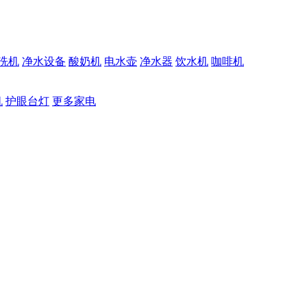
洗机
净水设备
酸奶机
电水壶
净水器
饮水机
咖啡机
机
护眼台灯
更多家电