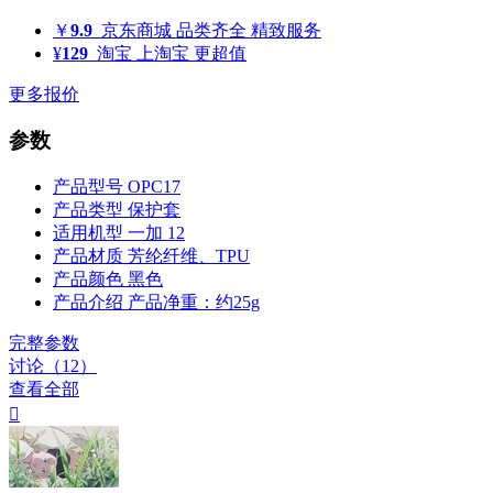
￥
9.9
京东商城
品类齐全 精致服务
¥
129
淘宝
上淘宝 更超值
更多报价
参数
产品型号
OPC17
产品类型
保护套
适用机型
一加 12
产品材质
芳纶纤维、TPU
产品颜色
黑色
产品介绍
产品净重：约25g
完整参数
讨论（12）
查看全部
