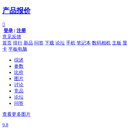
产品报价

登录
|
注册
意见反馈
首页
排行
新品
问答
下载
论坛
手机
笔记本
数码相机
主板
显
卡
平板电脑
综述
参数
比价
图片
讨论
竞品
论坛
问答
查看更多图片
9.8