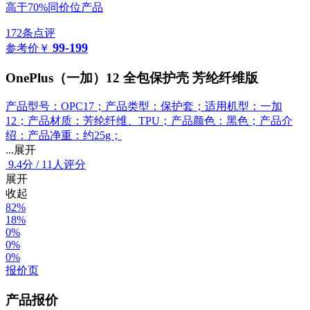
高于70%同价位产品
172条点评
99-199
参考价
￥
OnePlus（一加）12 全包保护壳 芳纶纤维版
产品型号：OPC17；产品类型：保护套；适用机型：一加
12；产品材质：芳纶纤维、TPU；产品颜色：黑色；产品介
绍：产品净重：约25g；
...展开
9.4
分
/
11人评分
展开
收起
82%
18%
0%
0%
0%
报价页
产品报价