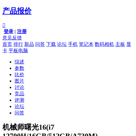
产品报价

登录
|
注册
意见反馈
首页
排行
新品
问答
下载
论坛
手机
笔记本
数码相机
主板
显
卡
平板电脑
综述
参数
比价
图片
讨论
竞品
评测
论坛
问答
机械师曙光16(i7
12700H/16GB/512GB/A730M)