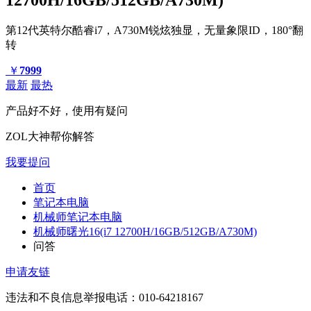
第12代英特尔酷睿i7，A730M锐炫独显，无量象限ID，180°翻
转
￥
7999
最新
最热
产品好不好，使用有疑问
ZOL大神帮你解答
我要提问
首页
笔记本电脑
机械师笔记本电脑
机械师曙光16(i7 12700H/16GB/512GB/A730M)
问答
申请友链
违法和不良信息举报电话：010-64218167