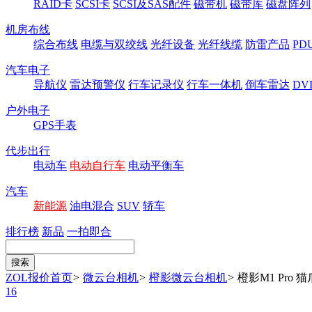
RAID卡
SCSI卡
SCSI及SAS配件
磁带机
磁带库
磁盘阵列
机房布线
综合布线
电缆与双绞线
光纤设备
光纤线缆
防雷产品
P
汽车电子
导航仪
雷达预警仪
行车记录仪
行车一体机
倒车雷达
DV
户外电子
GPS手表
代步出行
电动车
电动自行车
电动平衡车
汽车
新能源
油电混合
SUV
轿车
排行榜
新品
一拍即合
ZOL报价首页
>
微云台相机
>
橙影微云台相机
>
橙影M1 Pro
16