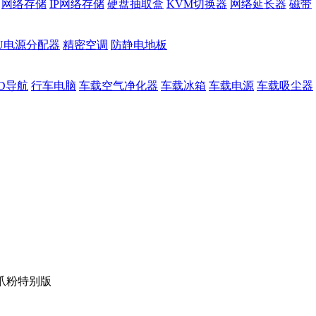
网络存储
IP网络存储
硬盘抽取盒
KVM切换器
网络延长器
磁带
DU电源分配器
精密空调
防静电地板
D导航
行车电脑
车载空气净化器
车载冰箱
车载电源
车载吸尘器
 猫爪粉特别版