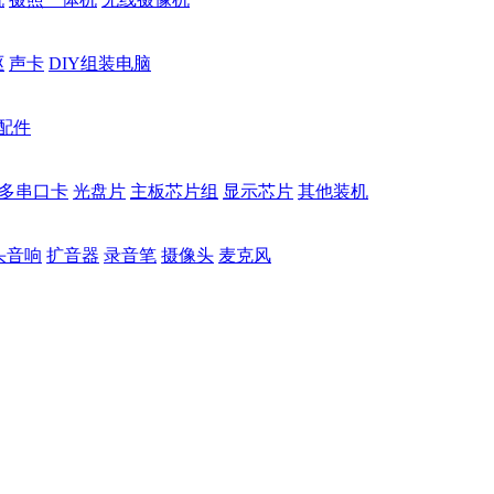
驱
声卡
DIY组装电脑
配件
多串口卡
光盘片
主板芯片组
显示芯片
其他装机
头音响
扩音器
录音笔
摄像头
麦克风