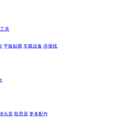
工具
架
平板贴膜
车载设备
连接线
合
镜头盖
取景器
更多配件