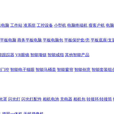
体电脑
工作站
准系统
工控设备
小型机
电脑终端机
瘦客户机
电脑
1平板电脑
商务平板电脑
平板电脑包
平板保护套/壳
平板底座/支
能跟踪器
VR眼镜
智能项链
智能戒指
其他智能产品
能门控
智能电子猫眼
智能马桶盖
智能窗帘
智能创意
智能套装组
光罩
闪光灯
闪光灯配件
相机电池
充电器
相机包
转接环/转接筒
机
摄照一体机
无线摄像机