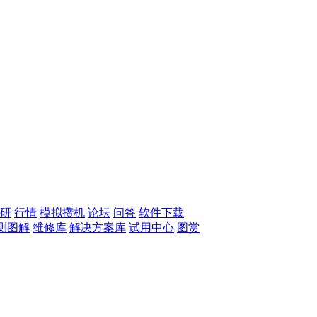
研
行情
模拟攒机
论坛
问答
软件下载
测图解
维修库
解决方案库
试用中心
图赏