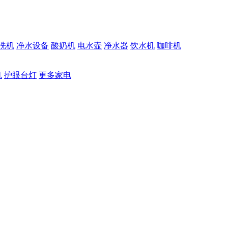
洗机
净水设备
酸奶机
电水壶
净水器
饮水机
咖啡机
机
护眼台灯
更多家电