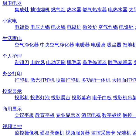
厨卫电器
集成灶
抽油烟机
燃气灶
热水器
燃气热水器
电热水器
太
小家电
电饭煲
电压力锅
电火锅
电磁炉
微波炉
空气炸锅
电饼铛
生活家电
空气净化器
中央空气净化器
电暖器
电暖桌
吸尘器
扫地
个人护理
剃须刀
电吹风
电动牙刷
脱毛器
鼻毛修剪器
睫毛卷翘器
办公打印
打印机
激光打印机
喷墨打印机
多功能一体机
大幅面打印
投影显示
投影机
投影灯泡
投影展台
投影幕布
电子白板
投影机吊
商用显示
会议平板
教育平板
专业显示器
酒店电视
数字标牌
触控
视频监控
监控摄像机
硬盘录像机
视频服务器
监控采集卡
光端机