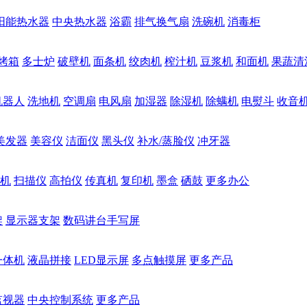
阳能热水器
中央热水器
浴霸
排气换气扇
洗碗机
消毒柜
烤箱
多士炉
破壁机
面条机
绞肉机
榨汁机
豆浆机
和面机
果蔬清
机器人
洗地机
空调扇
电风扇
加湿器
除湿机
除螨机
电熨斗
收音
美发器
美容仪
洁面仪
黑头仪
补水/蒸脸仪
冲牙器
机
扫描仪
高拍仪
传真机
复印机
墨盒
硒鼓
更多办公
架
显示器支架
数码讲台手写屏
一体机
液晶拼接
LED显示屏
多点触摸屏
更多产品
监视器
中央控制系统
更多产品