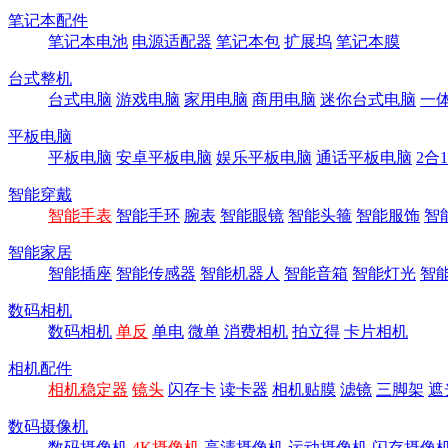
笔记本配件
笔记本电池
电源适配器
笔记本包
扩展坞
笔记本膜
台式整机
台式电脑
游戏电脑
家用电脑
商用电脑
迷你台式电脑
一
平板电脑
平板电脑
安卓平板电脑
娱乐平板电脑
通话平板电脑
2合
智能穿戴
智能手表
智能手环
腕表
智能眼镜
智能头箍
智能服饰
智
智能家居
智能插座
智能传感器
智能机器人
智能音箱
智能灯光
智
数码相机
数码相机
单反
单电
微单
消费相机
拍立得
卡片相机
相机配件
相机稳定器
镜头
闪存卡
读卡器
相机贴膜
滤镜
三脚架
遮
数码摄像机
数码摄像机
4K摄像机
高清摄像机
运动摄像机
闪存摄像