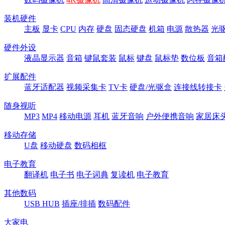
装机硬件
主板
显卡
CPU
内存
硬盘
固态硬盘
机箱
电源
散热器
光
硬件外设
液晶显示器
音箱
键鼠套装
鼠标
键盘
鼠标垫
数位板
音箱
扩展配件
蓝牙适配器
视频采集卡
TV卡
硬盘/光驱盒
连接线转接卡
随身视听
MP3
MP4
移动电源
耳机
蓝牙音响
户外便携音响
家居床
移动存储
U盘
移动硬盘
数码相框
电子教育
翻译机
电子书
电子词典
复读机
电子教育
其他数码
USB HUB
插座/排插
数码配件
大家电