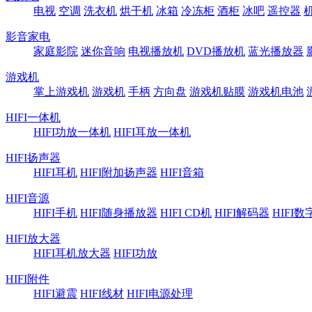
电视
空调
洗衣机
烘干机
冰箱
冷冻柜
酒柜
冰吧
遥控器
影音家电
家庭影院
迷你音响
电视播放机
DVD播放机
蓝光播放器
游戏机
掌上游戏机
游戏机
手柄
方向盘
游戏机贴膜
游戏机电池
HIFI一体机
HIFI功放一体机
HIFI耳放一体机
HIFI扬声器
HIFI耳机
HIFI附加扬声器
HIFI音箱
HIFI音源
HIFI手机
HIFI随身播放器
HIFI CD机
HIFI解码器
HIFI
HIFI放大器
HIFI耳机放大器
HIFI功放
HIFI附件
HIFI避震
HIFI线材
HIFI电源处理