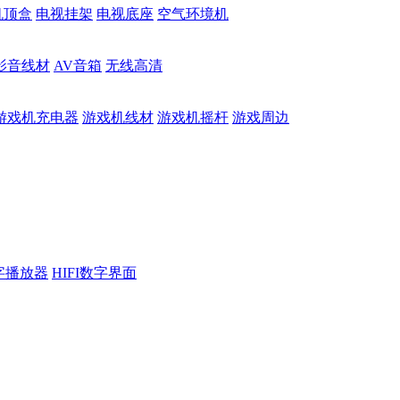
机顶盒
电视挂架
电视底座
空气环境机
影音线材
AV音箱
无线高清
游戏机充电器
游戏机线材
游戏机摇杆
游戏周边
数字播放器
HIFI数字界面