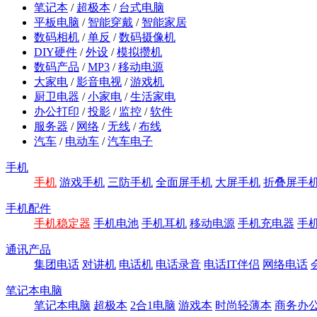
笔记本
/
超极本
/
台式电脑
平板电脑
/
智能穿戴
/
智能家居
数码相机
/
单反
/
数码摄像机
DIY硬件
/
外设
/
模拟攒机
数码产品
/
MP3
/
移动电源
大家电
/
影音电视
/
游戏机
厨卫电器
/
小家电
/
生活家电
办公打印
/
投影
/
监控
/
软件
服务器
/
网络
/
无线
/
布线
汽车
/
电动车
/
汽车电子
手机
手机
游戏手机
三防手机
全面屏手机
大屏手机
折叠屏手
手机配件
手机稳定器
手机电池
手机耳机
移动电源
手机充电器
手
通讯产品
集团电话
对讲机
电话机
电话录音
电话IT伴侣
网络电话
笔记本电脑
笔记本电脑
超极本
2合1电脑
游戏本
时尚轻薄本
商务办