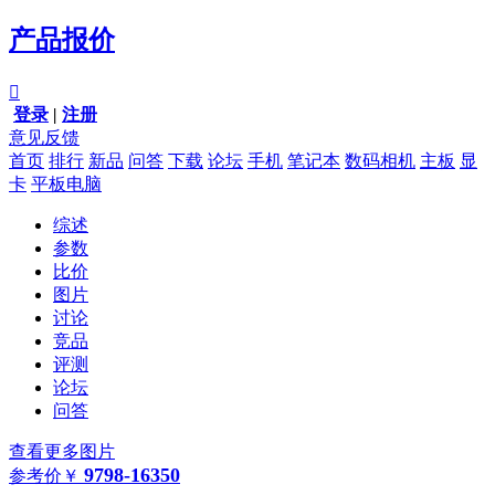
产品报价

登录
|
注册
意见反馈
首页
排行
新品
问答
下载
论坛
手机
笔记本
数码相机
主板
显
卡
平板电脑
综述
参数
比价
图片
讨论
竞品
评测
论坛
问答
查看更多图片
9798-16350
参考价
￥