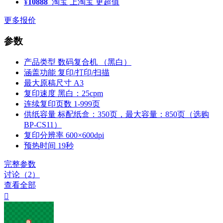
¥
10888
淘宝
上淘宝 更超值
更多报价
参数
产品类型
数码复合机 （黑白）
涵盖功能
复印/打印/扫描
最大原稿尺寸
A3
复印速度
黑白：25cpm
连续复印页数
1-999页
供纸容量
标配纸盒：350页，最大容量：850页（选购
BP-CS11）
复印分辨率
600×600dpi
预热时间
19秒
完整参数
讨论（2）
查看全部
