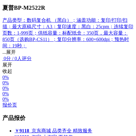
夏普BP-M2522R
产品类型：数码复合机 （黑白）；涵盖功能：复印/打印/扫
描；最大原稿尺寸：A3；复印速度：黑白：25cpm；连续复印
页数：1-999页；供纸容量：标配纸盒：350页，最大容量：
850页（选购BP-CS11）；复印分辨率：600×600dpi；预热时
间：19秒；
...展开
0
分
/
0人评分
展开
收起
0%
0%
0%
0%
0%
报价页
产品报价
￥
9118
京东商城
品类齐全 精致服务