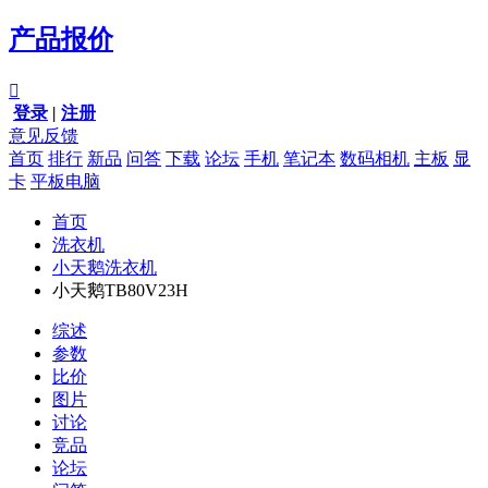
产品报价

登录
|
注册
意见反馈
首页
排行
新品
问答
下载
论坛
手机
笔记本
数码相机
主板
显
卡
平板电脑
首页
洗衣机
小天鹅洗衣机
小天鹅TB80V23H
综述
参数
比价
图片
讨论
竞品
论坛