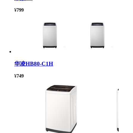
¥
799
华凌HB80-C1H
¥
749