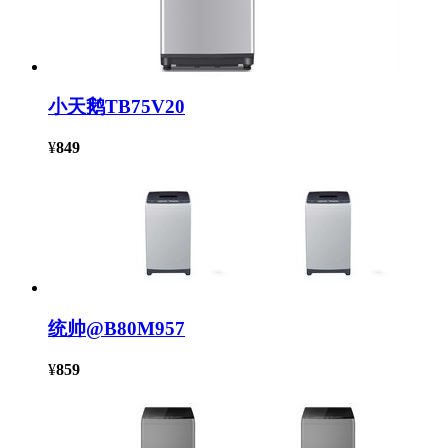
小天鹅TB75V20
¥
849
统帅@B80M957
¥
859