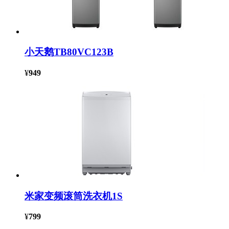
小天鹅TB80VC123B
¥
949
米家变频滚筒洗衣机1S
¥
799