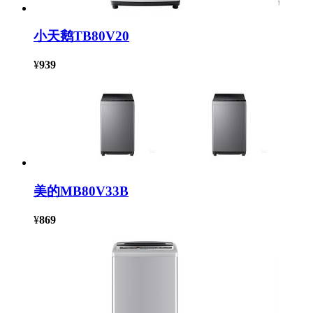
小天鹅TB80V20
¥
939
美的MB80V33B
¥
869