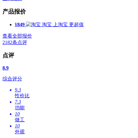
产品报价
¥
849
淘宝
上淘宝 更超值
查看全部报价
2182
条点评
点评
8.9
综合评分
9.3
性价比
7.3
功能
10
做工
10
外观