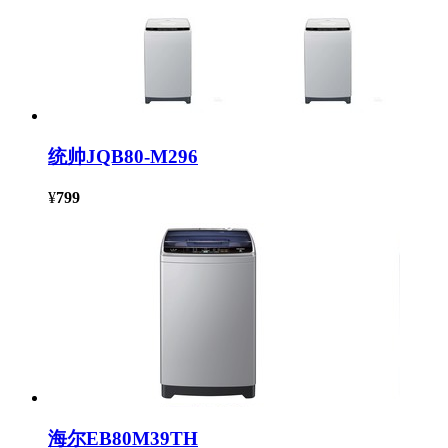
统帅JQB80-M296
¥
799
海尔EB80M39TH