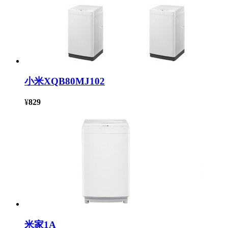
小米XQB80MJ102
¥
829
米家1A