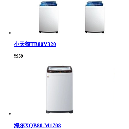
小天鹅TB80V320
¥
959
海尔XQB80-M1708