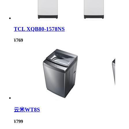
TCL XQB80-1578NS
¥
769
云米WT8S
¥
799