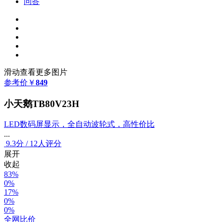
问答
滑动查看更多图片
参考价
￥
849
小天鹅TB80V23H
LED数码屏显示，全自动波轮式，高性价比
...
9.3
分
/
12人评分
展开
收起
83%
0%
17%
0%
0%
全网比价