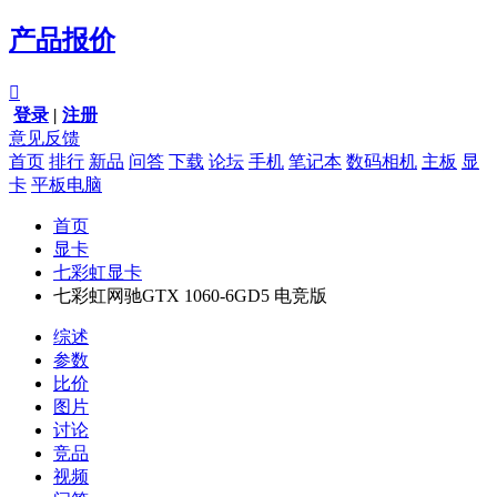
产品报价

登录
|
注册
意见反馈
首页
排行
新品
问答
下载
论坛
手机
笔记本
数码相机
主板
显
卡
平板电脑
首页
显卡
七彩虹显卡
七彩虹网驰GTX 1060-6GD5 电竞版
综述
参数
比价
图片
讨论
竞品
视频