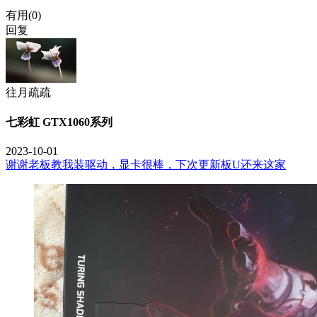
有用(
0
)
回复
往月疏疏
七彩虹 GTX1060系列
2023-10-01
谢谢老板教我装驱动，显卡很棒，下次更新板U还来这家