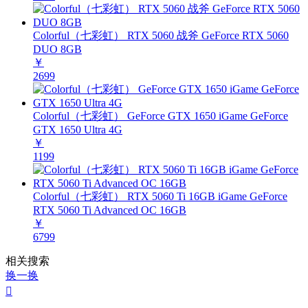
Colorful（七彩虹） RTX 5060 战斧 GeForce RTX 5060
DUO 8GB
￥
2699
Colorful（七彩虹） GeForce GTX 1650 iGame GeForce
GTX 1650 Ultra 4G
￥
1199
Colorful（七彩虹） RTX 5060 Ti 16GB iGame GeForce
RTX 5060 Ti Advanced OC 16GB
￥
6799
相关搜索
换一换
