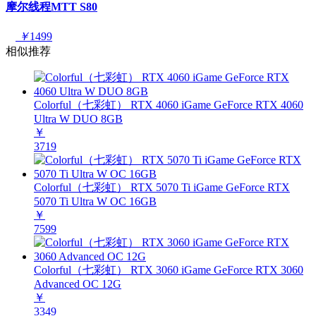
摩尔线程MTT S80
￥
1499
相似推荐
Colorful（七彩虹） RTX 4060 iGame GeForce RTX 4060
Ultra W DUO 8GB
￥
3719
Colorful（七彩虹） RTX 5070 Ti iGame GeForce RTX
5070 Ti Ultra W OC 16GB
￥
7599
Colorful（七彩虹） RTX 3060 iGame GeForce RTX 3060
Advanced OC 12G
￥
3349