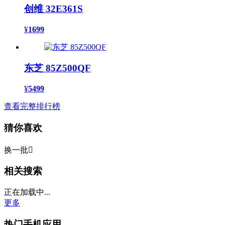
创维 32E361S
¥
1699
东芝 85Z500QF
¥
5499
查看完整排行榜
猜你喜欢
换一批

相关搜索
正在加载中...
更多
热门手机应用