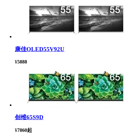
康佳OLED55V92U
¥
5888
创维65S9D
¥
7860
起