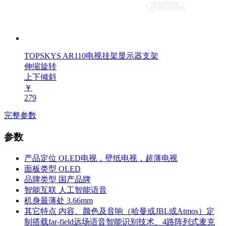
TOPSKYS AR110电视挂架显示器支架
伸缩旋转
上下倾斜
￥
279
完整参数
参数
产品定位
OLED电视，壁纸电视，超薄电视
面板类型
OLED
品牌类型
国产品牌
智能互联
人工智能语音
机身最薄处
3.66mm
其它特点
内容、颜色及音响（哈曼或JBL或Atmos）定
制搭载far-field远场语音智能识别技术、4路阵列式麦克