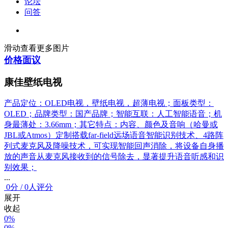
论坛
问答
滑动查看更多图片
价格面议
康佳壁纸电视
产品定位：OLED电视，壁纸电视，超薄电视；面板类型：
OLED；品牌类型：国产品牌；智能互联：人工智能语音；机
身最薄处：3.66mm；其它特点：内容、颜色及音响（哈曼或
JBL或Atmos）定制搭载far-field远场语音智能识别技术、4路阵
列式麦克风及降噪技术，可实现智能回声消除，将设备自身播
放的声音从麦克风接收到的信号除去，显著提升语音听感和识
别效果；
...
0
分
/
0人评分
展开
收起
0%
0%