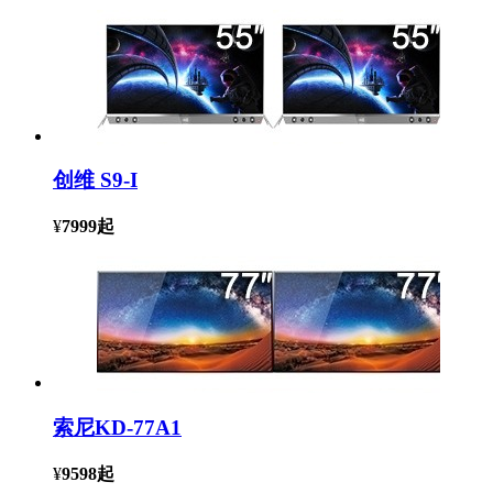
创维 S9-I
¥
7999
起
索尼KD-77A1
¥
9598
起