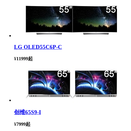
LG OLED55C6P-C
¥
11999
起
创维65S9-I
¥
7999
起