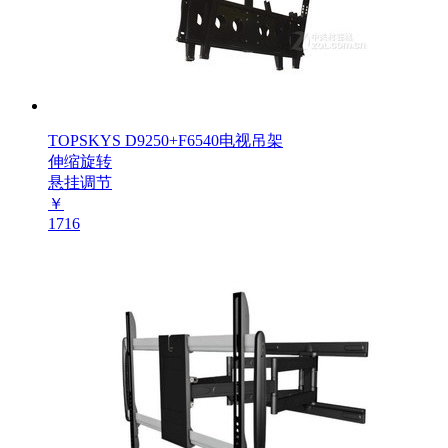
TOPSKYS D9250+F6540电视吊架
伸缩旋转
悬挂调节
￥
1716