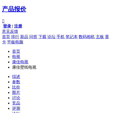
产品报价

登录
|
注册
意见反馈
首页
排行
新品
问答
下载
论坛
手机
笔记本
数码相机
主板
显
卡
平板电脑
首页
电视
康佳电视
康佳壁纸电视
综述
参数
比价
图片
讨论
竞品
评测