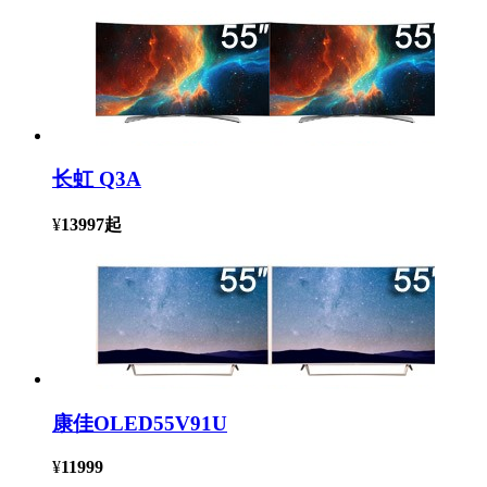
长虹 Q3A
¥
13997
起
康佳OLED55V91U
¥
11999