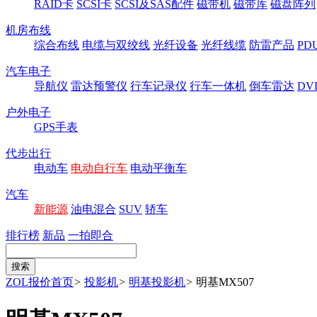
RAID卡
SCSI卡
SCSI及SAS配件
磁带机
磁带库
磁盘阵列
机房布线
综合布线
电缆与双绞线
光纤设备
光纤线缆
防雷产品
P
汽车电子
导航仪
雷达预警仪
行车记录仪
行车一体机
倒车雷达
DV
户外电子
GPS手表
代步出行
电动车
电动自行车
电动平衡车
汽车
新能源
油电混合
SUV
轿车
排行榜
新品
一拍即合
ZOL报价首页
>
投影机
>
明基投影机
>
明基MX507