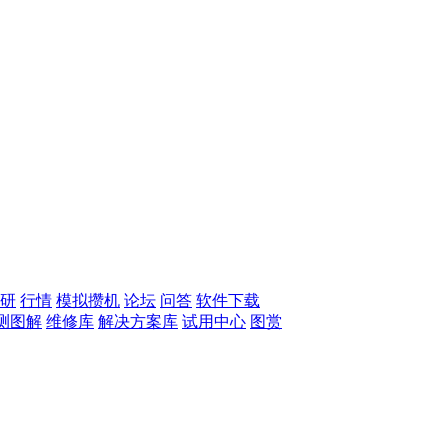
研
行情
模拟攒机
论坛
问答
软件下载
测图解
维修库
解决方案库
试用中心
图赏