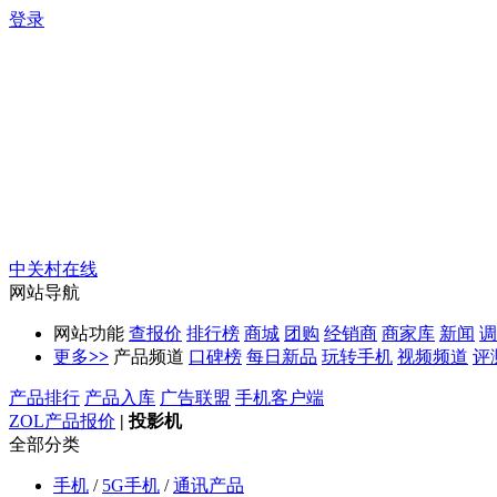
登录
中关村在线
网站导航
网站功能
查报价
排行榜
商城
团购
经销商
商家库
新闻
调
更多
>>
产品频道
口碑榜
每日新品
玩转手机
视频频道
评
产品排行
产品入库
广告联盟
手机客户端
ZOL产品报价
|
投影机
全部分类
手机
/
5G手机
/
通讯产品