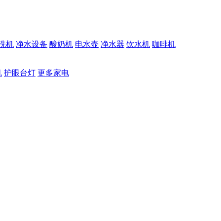
洗机
净水设备
酸奶机
电水壶
净水器
饮水机
咖啡机
机
护眼台灯
更多家电