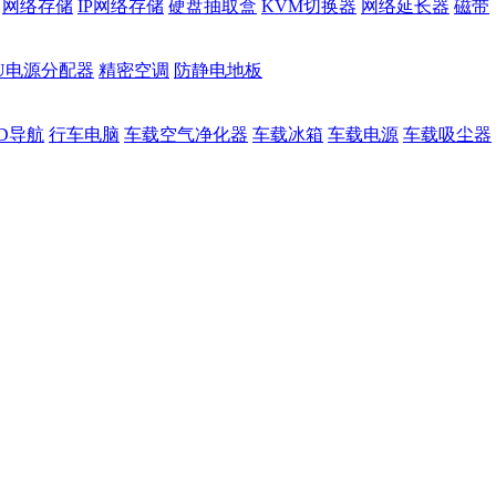
网络存储
IP网络存储
硬盘抽取盒
KVM切换器
网络延长器
磁带
DU电源分配器
精密空调
防静电地板
D导航
行车电脑
车载空气净化器
车载冰箱
车载电源
车载吸尘器