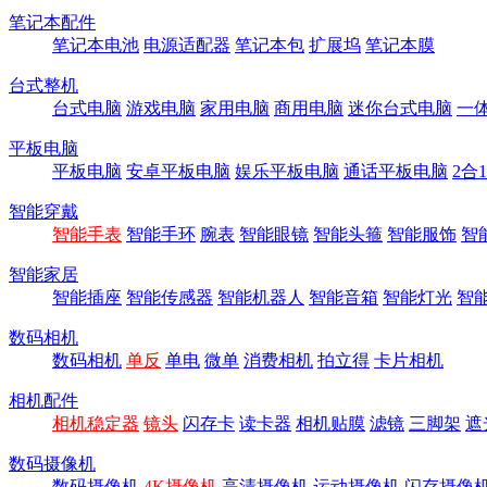
笔记本配件
笔记本电池
电源适配器
笔记本包
扩展坞
笔记本膜
台式整机
台式电脑
游戏电脑
家用电脑
商用电脑
迷你台式电脑
一
平板电脑
平板电脑
安卓平板电脑
娱乐平板电脑
通话平板电脑
2合
智能穿戴
智能手表
智能手环
腕表
智能眼镜
智能头箍
智能服饰
智
智能家居
智能插座
智能传感器
智能机器人
智能音箱
智能灯光
智
数码相机
数码相机
单反
单电
微单
消费相机
拍立得
卡片相机
相机配件
相机稳定器
镜头
闪存卡
读卡器
相机贴膜
滤镜
三脚架
遮
数码摄像机
数码摄像机
4K摄像机
高清摄像机
运动摄像机
闪存摄像