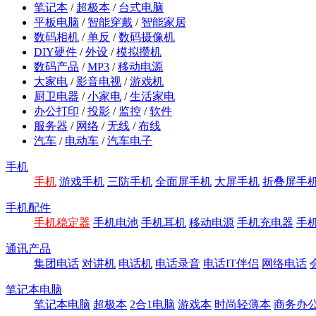
笔记本
/
超极本
/
台式电脑
平板电脑
/
智能穿戴
/
智能家居
数码相机
/
单反
/
数码摄像机
DIY硬件
/
外设
/
模拟攒机
数码产品
/
MP3
/
移动电源
大家电
/
影音电视
/
游戏机
厨卫电器
/
小家电
/
生活家电
办公打印
/
投影
/
监控
/
软件
服务器
/
网络
/
无线
/
布线
汽车
/
电动车
/
汽车电子
手机
手机
游戏手机
三防手机
全面屏手机
大屏手机
折叠屏手
手机配件
手机稳定器
手机电池
手机耳机
移动电源
手机充电器
手
通讯产品
集团电话
对讲机
电话机
电话录音
电话IT伴侣
网络电话
笔记本电脑
笔记本电脑
超极本
2合1电脑
游戏本
时尚轻薄本
商务办