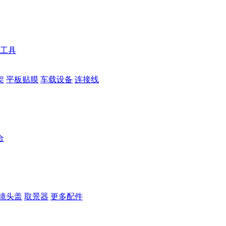
工具
架
平板贴膜
车载设备
连接线
合
镜头盖
取景器
更多配件