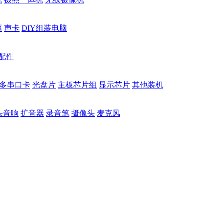
驱
声卡
DIY组装电脑
配件
多串口卡
光盘片
主板芯片组
显示芯片
其他装机
头音响
扩音器
录音笔
摄像头
麦克风