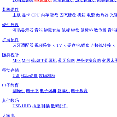
装机硬件
主板
显卡
CPU
内存
硬盘
固态硬盘
机箱
电源
散热器
光
硬件外设
液晶显示器
音箱
键鼠套装
鼠标
键盘
鼠标垫
数位板
音箱
扩展配件
蓝牙适配器
视频采集卡
TV卡
硬盘/光驱盒
连接线转接卡
随身视听
MP3
MP4
移动电源
耳机
蓝牙音响
户外便携音响
家居床
移动存储
U盘
移动硬盘
数码相框
电子教育
翻译机
电子书
电子词典
复读机
电子教育
其他数码
USB HUB
插座/排插
数码配件
大家电