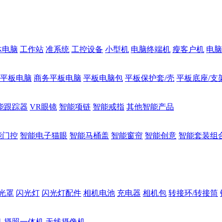
体电脑
工作站
准系统
工控设备
小型机
电脑终端机
瘦客户机
电脑
1平板电脑
商务平板电脑
平板电脑包
平板保护套/壳
平板底座/支
能跟踪器
VR眼镜
智能项链
智能戒指
其他智能产品
能门控
智能电子猫眼
智能马桶盖
智能窗帘
智能创意
智能套装组
光罩
闪光灯
闪光灯配件
相机电池
充电器
相机包
转接环/转接筒
机
摄照一体机
无线摄像机