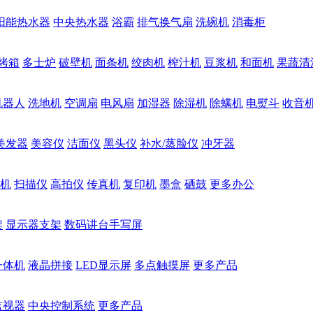
阳能热水器
中央热水器
浴霸
排气换气扇
洗碗机
消毒柜
烤箱
多士炉
破壁机
面条机
绞肉机
榨汁机
豆浆机
和面机
果蔬清
机器人
洗地机
空调扇
电风扇
加湿器
除湿机
除螨机
电熨斗
收音
美发器
美容仪
洁面仪
黑头仪
补水/蒸脸仪
冲牙器
机
扫描仪
高拍仪
传真机
复印机
墨盒
硒鼓
更多办公
架
显示器支架
数码讲台手写屏
一体机
液晶拼接
LED显示屏
多点触摸屏
更多产品
监视器
中央控制系统
更多产品