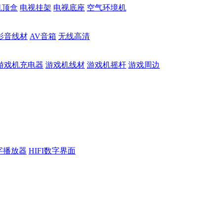
机顶盒
电视挂架
电视底座
空气环境机
影音线材
AV音箱
无线高清
游戏机充电器
游戏机线材
游戏机摇杆
游戏周边
数字播放器
HIFI数字界面