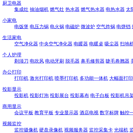
厨卫电器
集成灶
抽油烟机
燃气灶
热水器
燃气热水器
电热水器
太
小家电
电饭煲
电压力锅
电火锅
电磁炉
微波炉
空气炸锅
电饼铛
生活家电
空气净化器
中央空气净化器
电暖器
电暖桌
吸尘器
扫地
个人护理
剃须刀
电吹风
电动牙刷
脱毛器
鼻毛修剪器
睫毛卷翘器
办公打印
打印机
激光打印机
喷墨打印机
多功能一体机
大幅面打印
投影显示
投影机
投影灯泡
投影展台
投影幕布
电子白板
投影机吊
商用显示
会议平板
教育平板
专业显示器
酒店电视
数字标牌
触控
视频监控
监控摄像机
硬盘录像机
视频服务器
监控采集卡
光端机